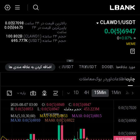
CLAWD1
/
USDT
بالاترین قیمت در ۲۴ ساعت
0.0{5}7098
پایین‌ترین قیمت در ۲۴
0.0{5}6675
0.0{5}6947
ساعت
حجم ۲۴ ساعته
(CLAWD1)
100.802B
0
+0.87%
≈
حجم ۲۴ ساعته
(USDT)
695.777K
MEME
US
/
XRP
مورد علاقه‌ها
USDT
/
DOGE
USDT
/
TRX
USDT
/
SUI
اضافه کردن به علاقه مندی ها
چارت
اطلاعات
اوردر بوک
معاملات
خط
1Min
15Min
4H
1D
پایه