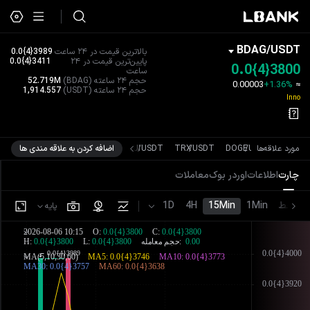
BDAG
/
USDT
بالاترین قیمت در ۲۴ ساعت
0.0{4}3989
پایین‌ترین قیمت در ۲۴
0.0{4}3411
0.0{4}3800
ساعت
حجم ۲۴ ساعته
(BDAG)
52.719M
0.00003
+1.36%
≈
حجم ۲۴ ساعته
(USDT)
1,914.557
Inno
US
/
XRP
مورد علاقه‌ها
USDT
/
DOGE
USDT
/
TRX
USDT
/
SUI
اضافه کردن به علاقه مندی ها
چارت
اطلاعات
اوردر بوک
معاملات
خط
1Min
15Min
4H
1D
پایه