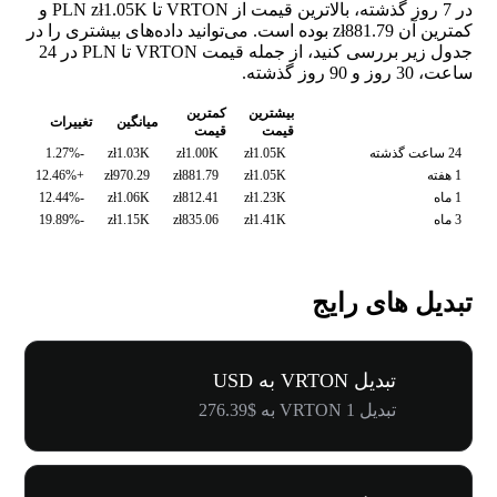
در 7 روز گذشته، بالاترین قیمت از VRTON تا PLN zł1.05K و
کمترین آن zł881.79 بوده است. می‌توانید داده‌های بیشتری را در
جدول زیر بررسی کنید، از جمله قیمت VRTON تا PLN در 24
ساعت، 30 روز و 90 روز گذشته.
بیشترین
کمترین
میانگین
تغییرات
قیمت
قیمت
24 ساعت گذشته
zł1.05K
zł1.00K
zł1.03K
-1.27%
1 هفته
zł1.05K
zł881.79
zł970.29
+12.46%
1 ماه
zł1.23K
zł812.41
zł1.06K
-12.44%
3 ماه
zł1.41K
zł835.06
zł1.15K
-19.89%
تبدیل های رایج
تبدیل VRTON به USD
تبدیل 1 VRTON به $276.39