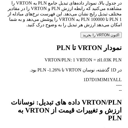
در جدول بالا، نمودار داده‌های تبدیل جامع PLN به VRTON را
مشاهده می‌کنید که رابطه ارزش PLN و VRTON را در مقادیر
مختلف تبدیل رایج نشان می‌دهد. این فهرست نرخ‌های مبادله از
1 PLN تا 100000 PLN به VRTON را پوشش می‌دهد و به شما
امکان می‌دهد ارزش هر تبدیل را به وضوح درک کنید.
اکنون VRTON را بخرید
نمودار VRTON تا PLN
VRTON
/
PLN
:
1 VRTON = zł1.03K PLN
در 1D گذشته، نوسان VRTON تا PLN
-1.26%
بود.
1D
7D
1M
3M
1Y
ALL
--
--
--
VRTON/PLN داده های تبدیل: نوسانات
ارزش و تغییرات قیمت از VRTON به
PLN