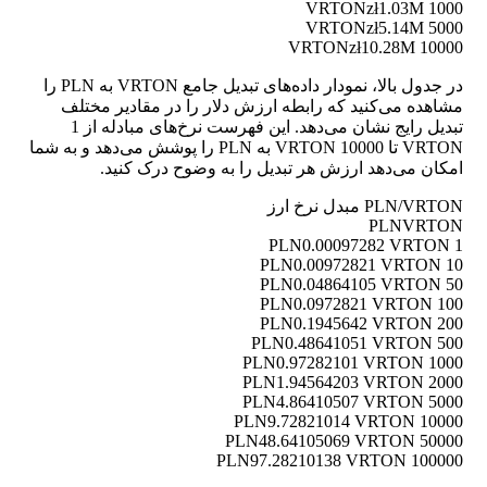
zł1.03M
1000 VRTON
zł5.14M
5000 VRTON
zł10.28M
10000 VRTON
در جدول بالا، نمودار داده‌های تبدیل جامع VRTON به PLN را
مشاهده می‌کنید که رابطه ارزش دلار را در مقادیر مختلف
تبدیل رایج نشان می‌دهد. این فهرست نرخ‌های مبادله از 1
VRTON تا 10000 VRTON به PLN را پوشش می‌دهد و به شما
امکان می‌دهد ارزش هر تبدیل را به وضوح درک کنید.
PLN/VRTON مبدل نرخ ارز
PLN
VRTON
0.00097282 VRTON
1 PLN
0.00972821 VRTON
10 PLN
0.04864105 VRTON
50 PLN
0.0972821 VRTON
100 PLN
0.1945642 VRTON
200 PLN
0.48641051 VRTON
500 PLN
0.97282101 VRTON
1000 PLN
1.94564203 VRTON
2000 PLN
4.86410507 VRTON
5000 PLN
9.72821014 VRTON
10000 PLN
48.64105069 VRTON
50000 PLN
97.28210138 VRTON
100000 PLN