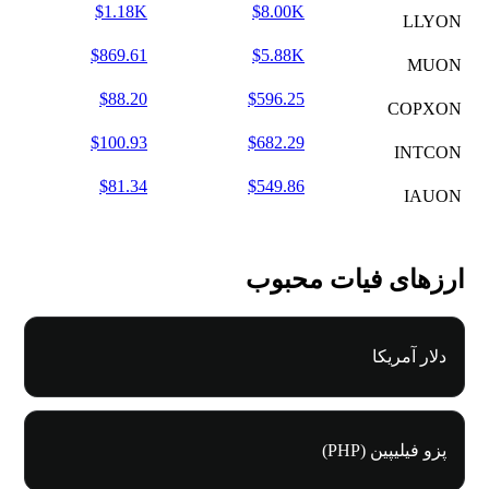
$1.18K
$8.00K
LLYON
$869.61
$5.88K
MUON
$88.20
$596.25
COPXON
$100.93
$682.29
INTCON
$81.34
$549.86
IAUON
ارزهای فیات محبوب
دلار آمریکا
پزو فیلیپین (PHP)