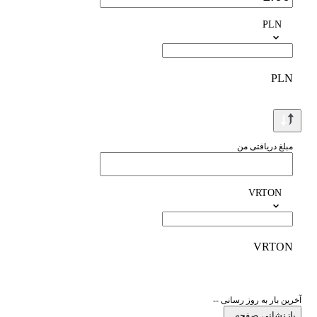
PLN
PLN
مبلغ دریافتی من
VRTON
VRTON
آخرین بار به روز رسانی --
بازنشانی صفحه