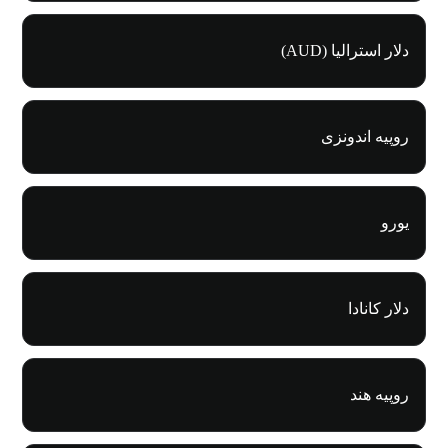
دلار استرالیا (AUD)
روپیه اندونزی
یورو
دلار کانادا
روپیه هند