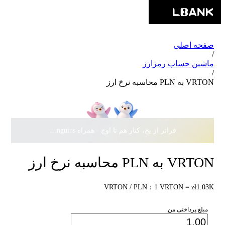
صفحه اصلی
/
ماشین حساب رمزارز
/
VRTON به PLN محاسبه نرخ ارز
فراتر از یخ، کنار هم تا اوج · همراه Pudgy Penguins، سهمی از
VRTON به PLN محاسبه نرخ ارز
VRTON / PLN：1 VRTON = zł1.03K
مبلغ پرداختی من