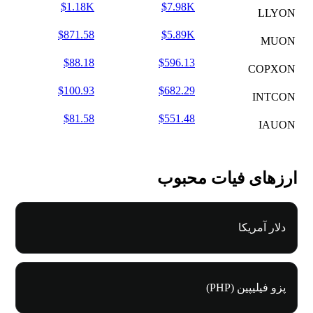
$1.18K
$7.98K
LLYON
$871.58
$5.89K
MUON
$88.18
$596.13
COPXON
$100.93
$682.29
INTCON
$81.58
$551.48
IAUON
ارزهای فیات محبوب
دلار آمریکا
پزو فیلیپین (PHP)