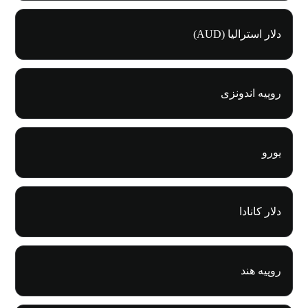
دلار استرالیا (AUD)
روپیه اندونزی
یورو
دلار کانادا
روپیه هند