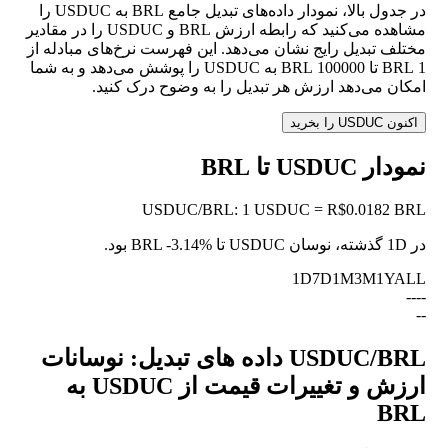
در جدول بالا، نمودار داده‌های تبدیل جامع BRL به USDUC را
مشاهده می‌کنید که رابطه ارزش BRL و USDUC را در مقادیر
مختلف تبدیل رایج نشان می‌دهد. این فهرست نرخ‌های مبادله از
1 BRL تا 100000 BRL به USDUC را پوشش می‌دهد و به شما
امکان می‌دهد ارزش هر تبدیل را به وضوح درک کنید.
اکنون USDUC را بخرید
نمودار USDUC تا BRL
USDUC
/
BRL
:
1 USDUC = R$0.0182 BRL
در 1D گذشته، نوسان USDUC تا BRL
-3.14%
بود.
1D
7D
1M
3M
1Y
ALL
--
--
--
USDUC/BRL داده های تبدیل: نوسانات
ارزش و تغییرات قیمت از USDUC به
BRL