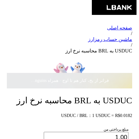
صفحه اصلی
/
ماشین حساب رمزارز
/
USDUC به BRL محاسبه نرخ ارز
فراتر از یخ، کنار هم تا اوج · همراه Pudgy Penguins، سهمی از
USDUC به BRL محاسبه نرخ ارز
USDUC / BRL：1 USDUC = R$0.0182
مبلغ پرداختی من