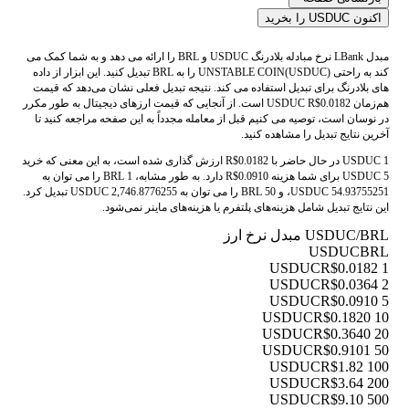
اکنون USDUC را بخرید
مبدل LBank نرخ مبادله بلادرنگ USDUC و BRL را ارائه می دهد و به شما کمک می
کند به راحتی UNSTABLE COIN(USDUC) را به BRL تبدیل کنید. این ابزار از داده
های بلادرنگ برای تبدیل استفاده می کند. نتیجه تبدیل فعلی نشان می‌دهد که قیمت
هم‌زمان USDUC R$0.0182 است. از آنجایی که قیمت ارزهای دیجیتال به طور مکرر
در نوسان است، توصیه می کنیم قبل از معامله مجدداً به این صفحه مراجعه کنید تا
آخرین نتایج تبدیل را مشاهده کنید.
1 USDUC در حال حاضر با R$0.0182 ارزش گذاری شده است، به این معنی که خرید
5 USDUC برای شما هزینه R$0.0910 دارد. به طور مشابه، 1 BRL را می توان به
54.93755251 USDUC، و 50 BRL را می توان به 2,746.8776255 USDUC تبدیل کرد.
این نتایج تبدیل شامل هزینه‌های پلتفرم یا هزینه‌های ماینر نمی‌شود.
USDUC/BRL مبدل نرخ ارز
USDUC
BRL
R$0.0182
1 USDUC
R$0.0364
2 USDUC
R$0.0910
5 USDUC
R$0.1820
10 USDUC
R$0.3640
20 USDUC
R$0.9101
50 USDUC
R$1.82
100 USDUC
R$3.64
200 USDUC
R$9.10
500 USDUC