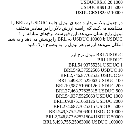
R$18.20
1000 USDUC
R$91.01
5000 USDUC
R$182.02
10000 USDUC
در جدول بالا، نمودار داده‌های تبدیل جامع USDUC به BRL را
مشاهده می‌کنید که رابطه ارزش دلار را در مقادیر مختلف
تبدیل رایج نشان می‌دهد. این فهرست نرخ‌های مبادله از 1
USDUC تا 10000 USDUC به BRL را پوشش می‌دهد و به شما
امکان می‌دهد ارزش هر تبدیل را به وضوح درک کنید.
BRL/USDUC مبدل نرخ ارز
BRL
USDUC
54.93755251 USDUC
1 BRL
549.37552506 USDUC
10 BRL
2,746.87762532 USDUC
50 BRL
5,493.75525063 USDUC
100 BRL
10,987.51050126 USDUC
200 BRL
27,468.77625315 USDUC
500 BRL
54,937.5525063 USDUC
1000 BRL
109,875.1050126 USDUC
2000 BRL
274,687.7625315 USDUC
5000 BRL
549,375.52506301 USDUC
10000 BRL
2,746,877.62531504 USDUC
50000 BRL
5,493,755.25063008 USDUC
100000 BRL