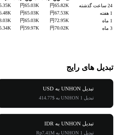
5.35K
円65.03K
円65.82K
24 ساعت گذشته
6.48K
円65.03K
円67.53K
1 هفته
8.03K
円65.03K
円72.95K
1 ماه
5.34K
円59.97K
円70.02K
3 ماه
تبدیل های رایج
تبدیل UNHON به USD
تبدیل 1 UNHON به $414.77
تبدیل UNHON به IDR
تبدیل 1 UNHON به Rp7.41M