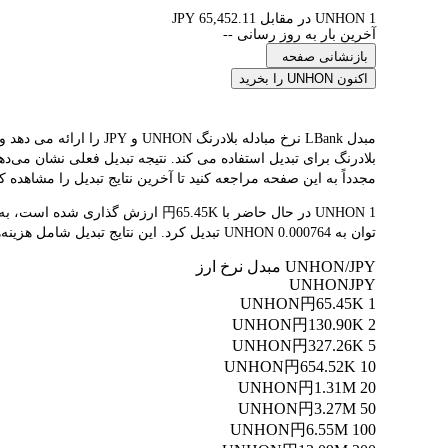
1 UNHON در مقابل 65,452.11 JPY
آخرین بار به روز رسانی --
بازنشانی صفحه
اکنون UNHON را بخرید
مجدداً به این صفحه مراجعه کنید تا آخرین نتایج تبدیل را مشاهده کن
توان به 0.000764 UNHON تبدیل کرد. این نتایج تبدیل شامل هزینه‌های پلتفرم یا هزینه‌های ماینر نمی‌شود.
UNHON/JPY مبدل نرخ ارز
UNHON
JPY
円65.45K
1 UNHON
円130.90K
2 UNHON
円327.26K
5 UNHON
円654.52K
10 UNHON
円1.31M
20 UNHON
円3.27M
50 UNHON
円6.55M
100 UNHON