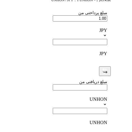
UNHON / JPY：1 UNHON = 円65.45K
مبلغ پرداختی من
JPY
JPY
مبلغ دریافتی من
UNHON
UNHON