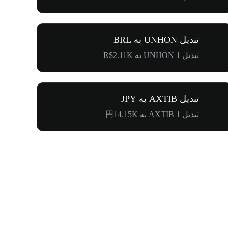
تبدیل UNHON به BRL
تبدیل 1 UNHON به R$2.11K
تبدیل AXTIB به JPY
تبدیل 1 AXTIB به 円14.15K
۵۰۰٬۰۰۰ دلار جایزه برای کامیونیتی پنگوئن‌ها