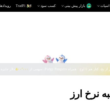
اسپات
بازار پیش بینی
کسب سود
TradFi
رویدادها
 یخ، کنار هم تا اوج · همراه Pudgy Penguins، سهمی از
۵۰۰٬۰۰۰
دلار جایزه 