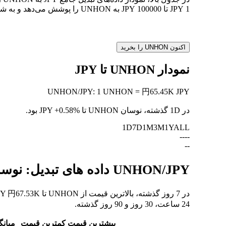
1 JPY تا 100000 JPY به UNHON را پوشش می‌دهد و به شما امکان می‌دهد ارزش هر تبدیل را به وضوح درک کنید.
اکنون UNHON را بخرید
نمودار UNHON تا JPY
UNHON
/
JPY
:
1 UNHON = 円65.45K JPY
در 1D گذشته، نوسان UNHON تا JPY
+0.58%
بود.
1D
7D
1M
3M
1Y
ALL
--
--
--
UNHON/JPY داده های تبدیل: نوسانات ارزش و تغییرات قیمت از UNHON به JPY
24 ساعت، 30 روز و 90 روز گذشته.
بیشترین قیمت
کمترین قیمت
میانگ