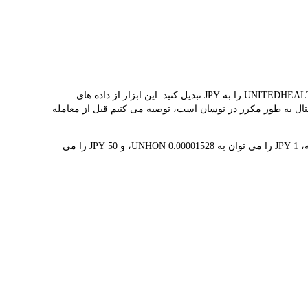
مبدل LBank نرخ مبادله بلادرنگ UNHON و JPY را ارائه می دهد و به شما کمک می کند به راحتی UNITEDHEALTH (ONDO TOKENIZED STOCK)(UNHON) را به JPY تبدیل کنید. این ابزار از داده های
مت هم‌زمان UNHON 円65.45K است. از آنجایی که قیمت ارزهای دیجیتال به طور مکرر در نوسان است، توصیه می کنیم قبل از معامله
1 UNHON در حال حاضر با 円65.45K ارزش گذاری شده است، به این معنی که خرید 5 UNHON برای شما هزینه 円327.26K دارد. به طور مشابه، 1 JPY را می توان به 0.00001528 UNHON، و 50 JPY را می