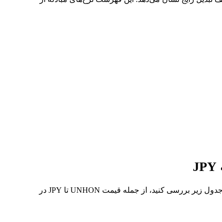
در 7 روز گذشته، بالاترین قیمت از UNHON تا JPY 円67.53K و کمترین آن 円65.03K بوده است. می‌توانید داده‌های بیشتری را در جدول زیر بررسی کنید، از جمله قیمت UNHON تا JPY در