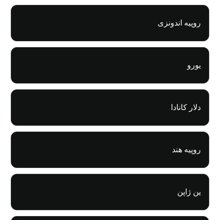
روپیه اندونزی
یورو
دلار کانادا
روپیه هند
ین ژاپن