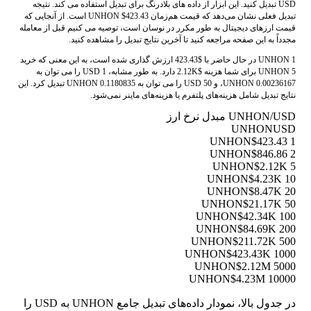
USD تبدیل کنید. این ابزار از داده های بلادرنگ برای تبدیل استفاده می کند. نتیجه
تبدیل فعلی نشان می‌دهد که قیمت هم‌زمان UNHON $423.43 است. از آنجایی که
قیمت ارزهای دیجیتال به طور مکرر در نوسان است، توصیه می کنیم قبل از معامله
مجدداً به این صفحه مراجعه کنید تا آخرین نتایج تبدیل را مشاهده کنید.
1 UNHON در حال حاضر با $423.43 ارزش گذاری شده است، به این معنی که خرید
5 UNHON برای شما هزینه $2.12K دارد. به طور مشابه، 1 USD را می توان به
0.00236167 UNHON، و 50 USD را می توان به 0.1180835 UNHON تبدیل کرد. این
نتایج تبدیل شامل هزینه‌های پلتفرم یا هزینه‌های ماینر نمی‌شود.
UNHON/USD مبدل نرخ ارز
UNHON
USD
$423.43
1 UNHON
$846.86
2 UNHON
$2.12K
5 UNHON
$4.23K
10 UNHON
$8.47K
20 UNHON
$21.17K
50 UNHON
$42.34K
100 UNHON
$84.69K
200 UNHON
$211.72K
500 UNHON
$423.43K
1000 UNHON
$2.12M
5000 UNHON
$4.23M
10000 UNHON
در جدول بالا، نمودار داده‌های تبدیل جامع UNHON به USD را