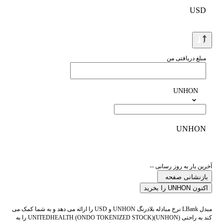
USD
مبلغ دریافتی من
UNHON
UNHON
آخرین بار به روز رسانی --
بازنشانی صفحه
اکنون UNHON را بخرید
مبدل LBank نرخ مبادله بلادرنگ UNHON و USD را ارائه می دهد و به شما کمک می
کند به راحتی UNITEDHEALTH (ONDO TOKENIZED STOCK)(UNHON) را به