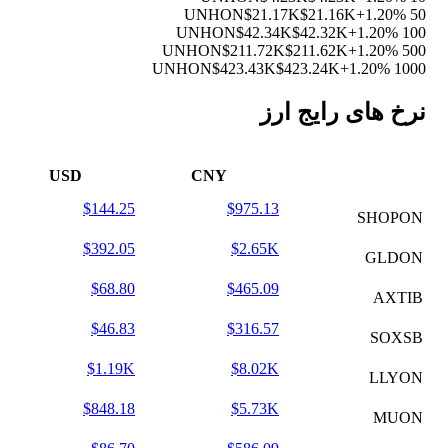
$21.17K
$21.16K
+1.20%
50 UNHON
$42.34K
$42.32K
+1.20%
100 UNHON
$211.72K
$211.62K
+1.20%
500 UNHON
$423.43K
$423.24K
+1.20%
1000 UNHON
نرخ های رایج ارز
USD
CNY
$144.25
$975.13
SHOPON
$392.05
$2.65K
GLDON
$68.80
$465.09
AXTIB
$46.83
$316.57
SOXSB
$1.19K
$8.02K
LLYON
$848.18
$5.73K
MUON