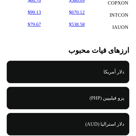
$86.70
$586.09
COPXON
$99.13
$670.12
INTCON
$79.67
$538.58
IAUON
ارزهای فیات محبوب
دلار آمریکا
پزو فیلیپین (PHP)
دلار استرالیا (AUD)