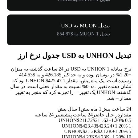
تبدیل MUON به USD
تبدیل 1 MUON به $854.87
تبدیل UNHON به USD جدول نرخ ارز
نرخ مبادله 1 UNHON به USD در 24 ساعت گذشته به میزان
+1.20%
در نوسان بوده و به حداکثر $426.18 و به $414.53
رسیده است. یک ماه پیش، مقدار 1 UNHON $425.47 بود که
نشان دهنده تغییر
-0.52%
نسبت به مقدار فعلی است. در سال
گذشته، UNHON یک تغییر
--
را تجربه کرد که منجر به تغییر
مقدار
--
شد.
24 ساعت پیش
1 ماه پیش
1 سال پیش
مقدار
در حال حاضر
24 ساعت پیش
تغییر 24 ساعته
$211.72
$211.62
+1.20%
0.5 UNHON
$423.43
$423.24
+1.20%
1 UNHON
$2.12K
$2.12K
+1.20%
5 UNHON
$4.23K
$4.23K
+1.20%
10 UNHON