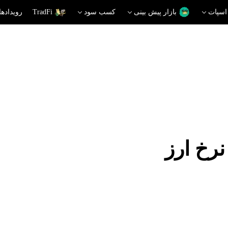
اسپات
بازار پیش بینی
کسب سود
TradFi
رویدادها