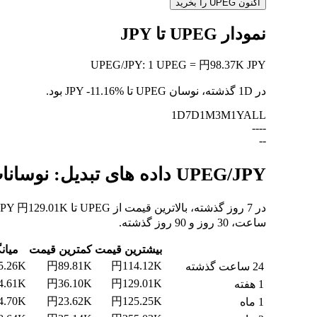
اکنون UPEG را بخرید
نمودار UPEG تا JPY
UPEG
/
JPY
:
1 UPEG = 円98.37K JPY
در 1D گذشته، نوسان UPEG تا JPY
-11.16%
بود.
1D
7D
1M
3M
1Y
ALL
--
--
--
UPEG/JPY داده های تبدیل: نوسانات ارزش و تغییرات قیمت از UPEG به JPY
ساعت، 30 روز و 90 روز گذشته.
بیشترین قیمت
کمترین قیمت
میان
5.26K
円89.81K
円114.12K
24 ساعت گذشته
4.61K
円36.10K
円129.01K
1 هفته
4.70K
円23.62K
円125.25K
1 ماه