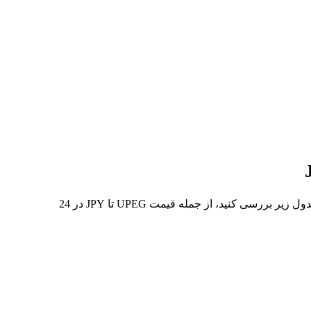
در 7 روز گذشته، بالاترین قیمت از UPEG تا JPY 円129.01K و کمترین آن 円36.10K بوده است. می‌توانید داده‌های بیشتری را در جدول زیر بررسی کنید، از جمله قیمت UPEG تا JPY در 24