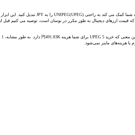
مبدل LBank نرخ مبادله بلادرنگ UPEG و JPY را ارائ
هم‌زمان UPEG 円98.37K است. از آنجایی که قیمت ارزهای دیجیتال به طور مکرر در نوسان است، توصیه م