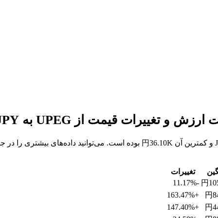
گین
تغییرات
-11.17%
円10
+163.47%
円8
+147.40%
円4