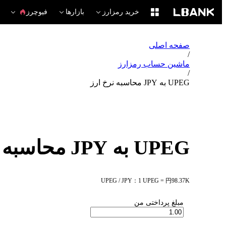
خرید رمزارز
بازارها
فیوچرز
صفحه اصلی
/
ماشین حساب رمزارز
/
UPEG به JPY محاسبه نرخ ارز
UPEG به JPY محاسبه نرخ ارز
UPEG / JPY：1 UPEG = 円98.37K
مبلغ پرداختی من