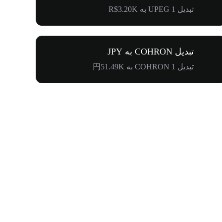
تبدیل 1 UPEG به R$3.20K
تبدیل COHRON به JPY
تبدیل 1 COHRON به 円51.49K
اولین دعوتت