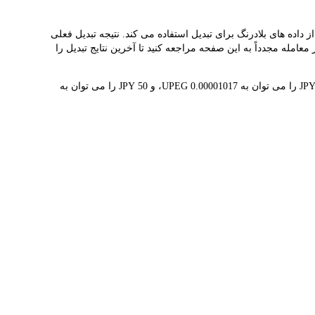
ه می دهد و به شما کمک می کند به راحتی UNIPEG(UPEG) را به JPY تبدیل کنید. این ابزار از داده های بلادرنگ برای تبدیل استفاده می کند. نتیجه تبدیل فعلی
ی کنیم قبل از معامله مجدداً به این صفحه مراجعه کنید تا آخرین نتایج تبدیل را
1 UPEG در حال حاضر با 円98.37K ارزش گذاری شده است، به این معنی که خرید 5 UPEG برای شما هزینه 円491.83K دارد. به طور مشابه، 1 JPY را می توان به 0.00001017 UPEG، و 50 JPY را می توان به