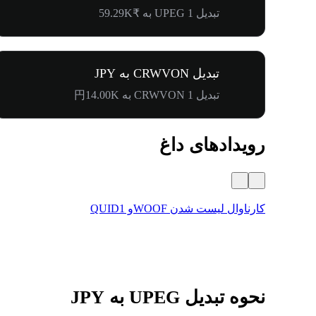
تبدیل 1 UPEG به ₹59.29K
تبدیل CRWVON به JPY
تبدیل 1 CRWVON به 円14.00K
رویدادهای داغ
کارناوال لیست شدن WOOFو QUID1
نحوه تبدیل UPEG به JPY