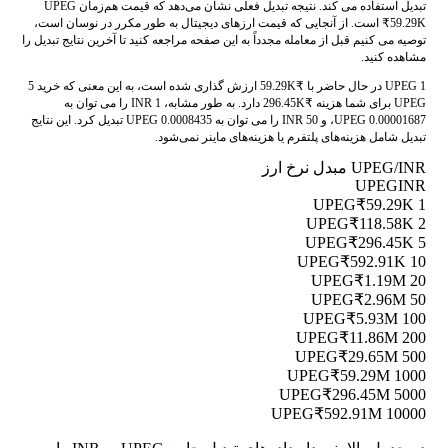
تبدیل استفاده می کند. نتیجه تبدیل فعلی نشان می‌دهد که قیمت هم‌زمان UPEG
₹59.29K است. از آنجایی که قیمت ارزهای دیجیتال به طور مکرر در نوسان است،
توصیه می کنیم قبل از معامله مجدداً به این صفحه مراجعه کنید تا آخرین نتایج تبدیل را
مشاهده کنید.
1 UPEG در حال حاضر با ₹59.29K ارزش گذاری شده است، به این معنی که خرید 5
UPEG برای شما هزینه ₹296.45K دارد. به طور مشابه، 1 INR را می توان به
0.00001687 UPEG، و 50 INR را می توان به 0.0008435 UPEG تبدیل کرد. این نتایج
تبدیل شامل هزینه‌های پلتفرم یا هزینه‌های ماینر نمی‌شود.
UPEG/INR مبدل نرخ ارز
UPEG
INR
₹59.29K
1 UPEG
₹118.58K
2 UPEG
₹296.45K
5 UPEG
₹592.91K
10 UPEG
₹1.19M
20 UPEG
₹2.96M
50 UPEG
₹5.93M
100 UPEG
₹11.86M
200 UPEG
₹29.65M
500 UPEG
₹59.29M
1000 UPEG
₹296.45M
5000 UPEG
₹592.91M
10000 UPEG