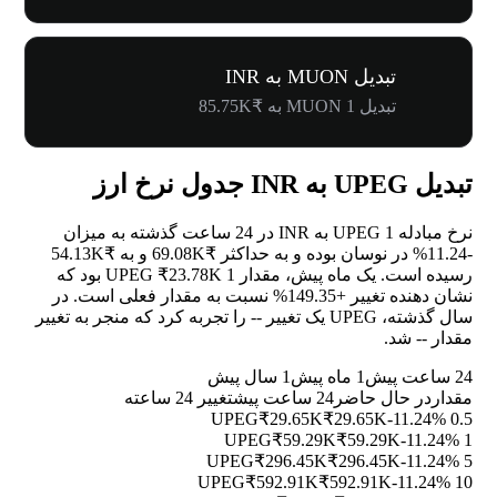
تبدیل MUON به INR
تبدیل 1 MUON به ₹85.75K
تبدیل UPEG به INR جدول نرخ ارز
نرخ مبادله 1 UPEG به INR در 24 ساعت گذشته به میزان
-11.24%
در نوسان بوده و به حداکثر ₹69.08K و به ₹54.13K
رسیده است. یک ماه پیش، مقدار 1 UPEG ₹23.78K بود که
نشان دهنده تغییر
+149.35%
نسبت به مقدار فعلی است. در
سال گذشته، UPEG یک تغییر
--
را تجربه کرد که منجر به تغییر
مقدار
--
شد.
24 ساعت پیش
1 ماه پیش
1 سال پیش
مقدار
در حال حاضر
24 ساعت پیش
تغییر 24 ساعته
₹29.65K
₹29.65K
-11.24%
0.5 UPEG
₹59.29K
₹59.29K
-11.24%
1 UPEG
₹296.45K
₹296.45K
-11.24%
5 UPEG
₹592.91K
₹592.91K
-11.24%
10 UPEG