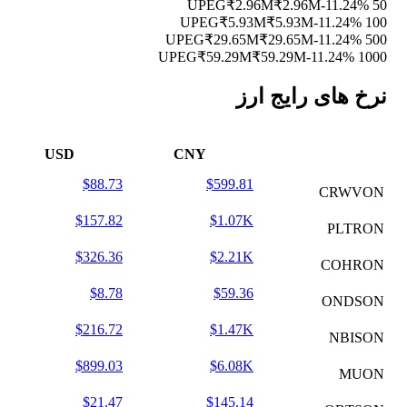
₹2.96M
₹2.96M
-11.24%
50 UPEG
₹5.93M
₹5.93M
-11.24%
100 UPEG
₹29.65M
₹29.65M
-11.24%
500 UPEG
₹59.29M
₹59.29M
-11.24%
1000 UPEG
نرخ های رایج ارز
USD
CNY
$88.73
$599.81
CRWVON
$157.82
$1.07K
PLTRON
$326.36
$2.21K
COHRON
$8.78
$59.36
ONDSON
$216.72
$1.47K
NBISON
$899.03
$6.08K
MUON
$21.47
$145.14