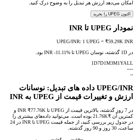
امکان می‌دهد ارزش هر تبدیل را به وضوح درک کنید.
اکنون UPEG را بخرید
نمودار UPEG تا INR
UPEG
/
INR
:
1 UPEG = ₹59.29K INR
در 1D گذشته، نوسان UPEG تا INR
-11.11%
بود.
1D
7D
1M
3M
1Y
ALL
--
--
--
UPEG/INR داده های تبدیل: نوسانات
ارزش و تغییرات قیمت از UPEG به INR
در 7 روز گذشته، بالاترین قیمت از UPEG تا INR ₹77.76K و
کمترین آن ₹21.76K بوده است. می‌توانید داده‌های بیشتری را
در جدول زیر بررسی کنید، از جمله قیمت UPEG تا INR در 24
ساعت، 30 روز و 90 روز گذشته.
بیشترین
کمترین