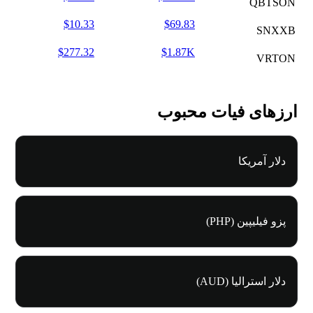
QBTSON
$10.33
$69.83
SNXXB
$277.32
$1.87K
VRTON
ارزهای فیات محبوب
دلار آمریکا
پزو فیلیپین (PHP)
دلار استرالیا (AUD)