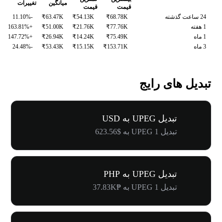
میانگین
تغییرات
قیمت
قیمت
24 ساعت گذشته
₹68.78K
₹54.13K
₹63.47K
-11.10%
1 هفته
₹77.76K
₹21.76K
₹51.00K
+163.81%
1 ماه
₹75.49K
₹14.24K
₹26.94K
+147.72%
3 ماه
₹153.71K
₹15.15K
₹53.43K
-24.48%
تبدیل های رایج
تبدیل UPEG به USD
تبدیل 1 UPEG به $623.56
تبدیل UPEG به PHP
تبدیل 1 UPEG به ₱37.83K