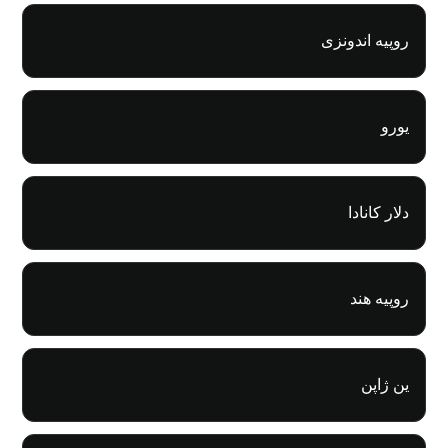
روپیه اندونزی
یورو
دلار کانادا
روپیه هند
ین ژاپن