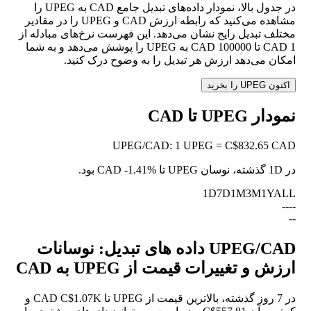
در جدول بالا، نمودار داده‌های تبدیل جامع CAD به UPEG را
مشاهده می‌کنید که رابطه ارزش CAD و UPEG را در مقادیر
مختلف تبدیل رایج نشان می‌دهد. این فهرست نرخ‌های مبادله از
1 CAD تا 100000 CAD به UPEG را پوشش می‌دهد و به شما
امکان می‌دهد ارزش هر تبدیل را به وضوح درک کنید.
اکنون UPEG را بخرید
نمودار UPEG تا CAD
UPEG
/
CAD
:
1 UPEG = C$832.65 CAD
در 1D گذشته، نوسان UPEG تا CAD
-1.41%
بود.
1D
7D
1M
3M
1Y
ALL
--
--
--
UPEG/CAD داده های تبدیل: نوسانات
ارزش و تغییرات قیمت از UPEG به CAD
در 7 روز گذشته، بالاترین قیمت از UPEG تا CAD C$1.07K و