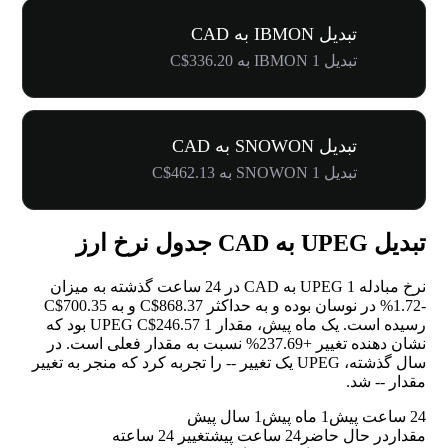
تبدیل IBMON به CAD
تبدیل 1 IBMON به C$336.20
تبدیل SNOWON به CAD
تبدیل 1 SNOWON به C$462.13
تبدیل UPEG به CAD جدول نرخ ارز
نرخ مبادله 1 UPEG به CAD در 24 ساعت گذشته به میزان
-1.72%
در نوسان بوده و به حداکثر C$868.37 و به C$700.35
رسیده است. یک ماه پیش، مقدار 1 UPEG C$246.57 بود که
نشان دهنده تغییر
+237.69%
نسبت به مقدار فعلی است. در
سال گذشته، UPEG یک تغییر
--
را تجربه کرد که منجر به تغییر
مقدار
--
شد.
24 ساعت پیش
1 ماه پیش
1 سال پیش
مقدار
در حال حاضر
24 ساعت پیش
تغییر 24 ساعته