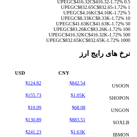
C$416.32
C$416.32
-1.72%
0.5 UPEG
C$832.65
C$832.65
-1.72%
1 UPEG
C$4.16K
C$4.16K
-1.72%
5 UPEG
C$8.33K
C$8.33K
-1.72%
10 UPEG
C$41.63K
C$41.63K
-1.72%
50 UPEG
C$83.26K
C$83.26K
-1.72%
100 UPEG
C$416.32K
C$416.32K
-1.72%
500 UPEG
C$832.65K
C$832.65K
-1.72%
1000 UPEG
نرخ های رایج ارز
USD
CNY
$124.82
$842.54
USOON
$155.73
$1.05K
SHOPON
$10.09
$68.08
UNGON
$130.89
$883.51
SOXLB
$241.23
$1.63K
IBMON