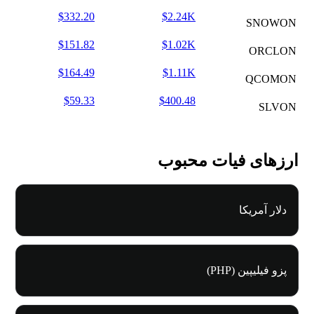
$332.20
$2.24K
SNOWON
$151.82
$1.02K
ORCLON
$164.49
$1.11K
QCOMON
$59.33
$400.48
SLVON
ارزهای فیات محبوب
دلار آمریکا
پزو فیلیپین (PHP)