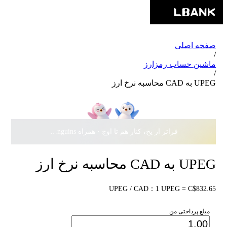
صفحه اصلی
/
ماشین حساب رمزارز
/
UPEG به CAD محاسبه نرخ ارز
فراتر از یخ، کنار هم تا اوج · همراه Pudgy Penguins، سهمی از
UPEG به CAD محاسبه نرخ ارز
UPEG / CAD：1 UPEG = C$832.65
مبلغ پرداختی من