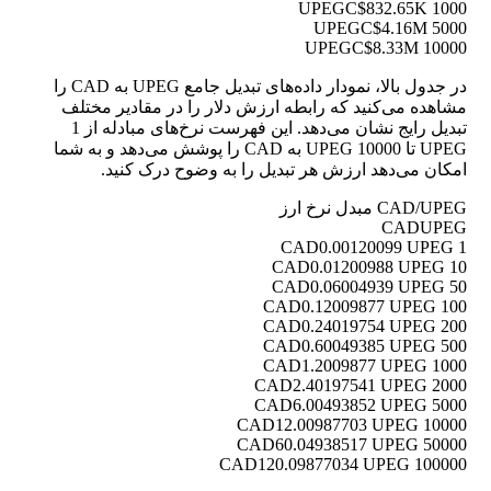
C$832.65K
1000 UPEG
C$4.16M
5000 UPEG
C$8.33M
10000 UPEG
در جدول بالا، نمودار داده‌های تبدیل جامع UPEG به CAD را
مشاهده می‌کنید که رابطه ارزش دلار را در مقادیر مختلف
تبدیل رایج نشان می‌دهد. این فهرست نرخ‌های مبادله از 1
UPEG تا 10000 UPEG به CAD را پوشش می‌دهد و به شما
امکان می‌دهد ارزش هر تبدیل را به وضوح درک کنید.
CAD/UPEG مبدل نرخ ارز
CAD
UPEG
0.00120099 UPEG
1 CAD
0.01200988 UPEG
10 CAD
0.06004939 UPEG
50 CAD
0.12009877 UPEG
100 CAD
0.24019754 UPEG
200 CAD
0.60049385 UPEG
500 CAD
1.2009877 UPEG
1000 CAD
2.40197541 UPEG
2000 CAD
6.00493852 UPEG
5000 CAD
12.00987703 UPEG
10000 CAD
60.04938517 UPEG
50000 CAD
120.09877034 UPEG
100000 CAD