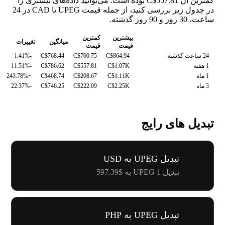
کمترین آن C$557.81 بوده است. می‌توانید داده‌های بیشتری را
در جدول زیر بررسی کنید، از جمله قیمت UPEG تا CAD در 24
ساعت، 30 روز و 90 روز گذشته.
بیشترین
کمترین
میانگین
تغییرات
قیمت
قیمت
24 ساعت گذشته
C$864.94
C$700.75
C$768.44
-1.41%
1 هفته
C$1.07K
C$557.81
C$786.62
-11.51%
1 ماه
C$1.11K
C$208.67
C$468.74
+243.78%
3 ماه
C$2.25K
C$222.09
C$746.25
-22.37%
تبدیل های رایج
تبدیل UPEG به USD
تبدیل 1 UPEG به $597.39
تبدیل UPEG به PHP