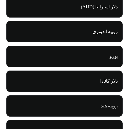
دلار استرالیا (AUD)
روپیه اندونزی
یورو
دلار کانادا
روپیه هند