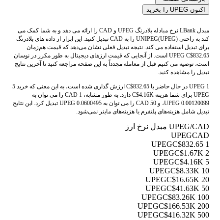
اکنون UPEG را بخرید
مبدل LBank نرخ مبادله بلادرنگ UPEG و CAD را ارائه می دهد و به شما کمک می
کند به راحتی UNIPEG(UPEG) را به CAD تبدیل کنید. این ابزار از داده های بلادرنگ
برای تبدیل استفاده می کند. نتیجه تبدیل فعلی نشان می‌دهد که قیمت هم‌زمان
UPEG C$832.65 است. از آنجایی که قیمت ارزهای دیجیتال به طور مکرر در نوسان
است، توصیه می کنیم قبل از معامله مجدداً به این صفحه مراجعه کنید تا آخرین نتایج
تبدیل را مشاهده کنید.
1 UPEG در حال حاضر با C$832.65 ارزش گذاری شده است، به این معنی که خرید 5
UPEG برای شما هزینه C$4.16K دارد. به طور مشابه، 1 CAD را می توان به
0.00120099 UPEG، و 50 CAD را می توان به 0.0600495 UPEG تبدیل کرد. این نتایج
تبدیل شامل هزینه‌های پلتفرم یا هزینه‌های ماینر نمی‌شود.
UPEG/CAD مبدل نرخ ارز
UPEG
CAD
C$832.65
1 UPEG
C$1.67K
2 UPEG
C$4.16K
5 UPEG
C$8.33K
10 UPEG
C$16.65K
20 UPEG
C$41.63K
50 UPEG
C$83.26K
100 UPEG
C$166.53K
200 UPEG
C$416.32K
500 UPEG