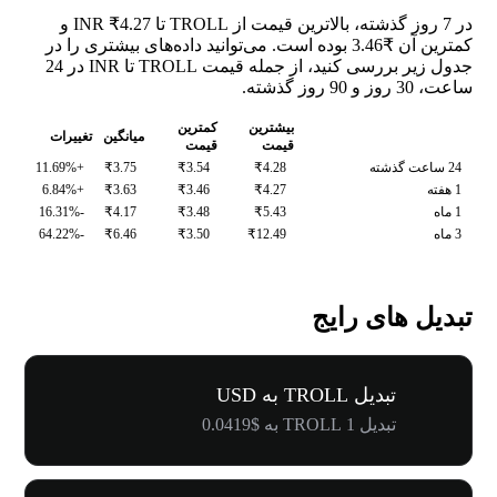
در 7 روز گذشته، بالاترین قیمت از TROLL تا INR ₹4.27 و
کمترین آن ₹3.46 بوده است. می‌توانید داده‌های بیشتری را در
جدول زیر بررسی کنید، از جمله قیمت TROLL تا INR در 24
ساعت، 30 روز و 90 روز گذشته.
بیشترین
کمترین
میانگین
تغییرات
قیمت
قیمت
24 ساعت گذشته
₹4.28
₹3.54
₹3.75
+11.69%
1 هفته
₹4.27
₹3.46
₹3.63
+6.84%
1 ماه
₹5.43
₹3.48
₹4.17
-16.31%
3 ماه
₹12.49
₹3.50
₹6.46
-64.22%
تبدیل های رایج
تبدیل TROLL به USD
تبدیل 1 TROLL به $0.0419