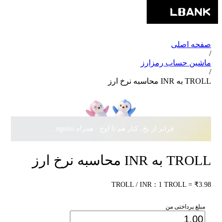
صفحه اصلی
/
ماشین حساب رمزارز
/
TROLL به INR محاسبه نرخ ارز
فراتر از یخ، کنار هم تا اوج · همراه Pudgy Penguins، سهمی از
TROLL به INR محاسبه نرخ ارز
TROLL / INR：1 TROLL = ₹3.98
مبلغ پرداختی من