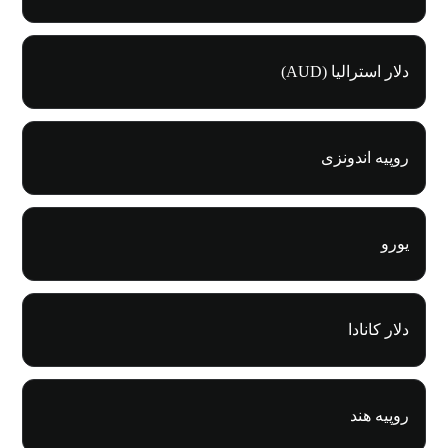
دلار استرالیا (AUD)
روپیه اندونزی
یورو
دلار کانادا
روپیه هند