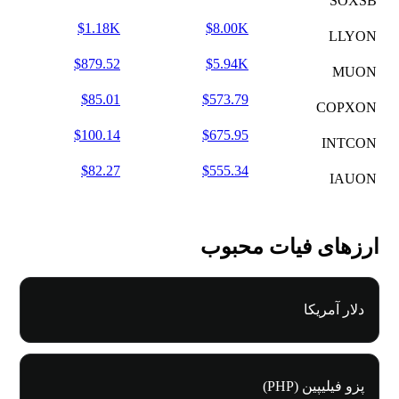
SOXSB
$1.18K
$8.00K
LLYON
$879.52
$5.94K
MUON
$85.01
$573.79
COPXON
$100.14
$675.95
INTCON
$82.27
$555.34
IAUON
ارزهای فیات محبوب
دلار آمریکا
پزو فیلیپین (PHP)