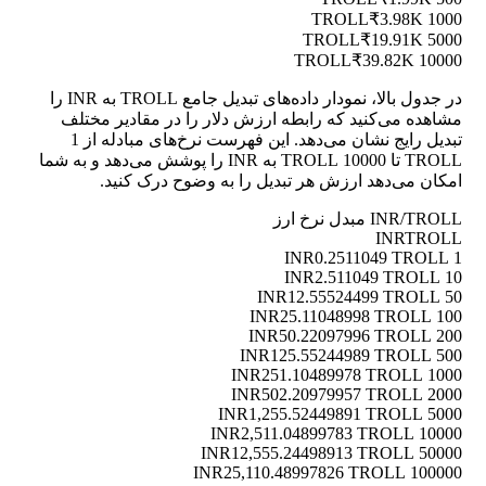
₹3.98K
1000 TROLL
₹19.91K
5000 TROLL
₹39.82K
10000 TROLL
در جدول بالا، نمودار داده‌های تبدیل جامع TROLL به INR را
مشاهده می‌کنید که رابطه ارزش دلار را در مقادیر مختلف
تبدیل رایج نشان می‌دهد. این فهرست نرخ‌های مبادله از 1
TROLL تا 10000 TROLL به INR را پوشش می‌دهد و به شما
امکان می‌دهد ارزش هر تبدیل را به وضوح درک کنید.
INR/TROLL مبدل نرخ ارز
INR
TROLL
0.2511049 TROLL
1 INR
2.511049 TROLL
10 INR
12.55524499 TROLL
50 INR
25.11048998 TROLL
100 INR
50.22097996 TROLL
200 INR
125.55244989 TROLL
500 INR
251.10489978 TROLL
1000 INR
502.20979957 TROLL
2000 INR
1,255.52449891 TROLL
5000 INR
2,511.04899783 TROLL
10000 INR
12,555.24498913 TROLL
50000 INR
25,110.48997826 TROLL
100000 INR