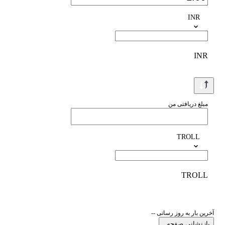
INR
INR
مبلغ دریافتی من
TROLL
TROLL
آخرین بار به روز رسانی --
بازنشانی صفحه