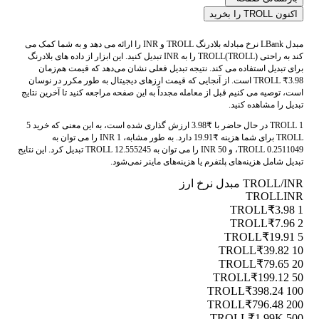
اکنون TROLL را بخرید
مبدل LBank نرخ مبادله بلادرنگ TROLL و INR را ارائه می دهد و به شما کمک می
کند به راحتی TROLL(TROLL) را به INR تبدیل کنید. این ابزار از داده های بلادرنگ
برای تبدیل استفاده می کند. نتیجه تبدیل فعلی نشان می‌دهد که قیمت هم‌زمان
TROLL ₹3.98 است. از آنجایی که قیمت ارزهای دیجیتال به طور مکرر در نوسان
است، توصیه می کنیم قبل از معامله مجدداً به این صفحه مراجعه کنید تا آخرین نتایج
تبدیل را مشاهده کنید.
1 TROLL در حال حاضر با ₹3.98 ارزش گذاری شده است، به این معنی که خرید 5
TROLL برای شما هزینه ₹19.91 دارد. به طور مشابه، 1 INR را می توان به
0.2511049 TROLL، و 50 INR را می توان به 12.555245 TROLL تبدیل کرد. این نتایج
تبدیل شامل هزینه‌های پلتفرم یا هزینه‌های ماینر نمی‌شود.
TROLL/INR مبدل نرخ ارز
TROLL
INR
₹3.98
1 TROLL
₹7.96
2 TROLL
₹19.91
5 TROLL
₹39.82
10 TROLL
₹79.65
20 TROLL
₹199.12
50 TROLL
₹398.24
100 TROLL
₹796.48
200 TROLL
₹1.99K
500 TROLL