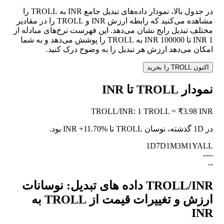
در جدول بالا، نمودار داده‌های تبدیل جامع INR به TROLL را
مشاهده می‌کنید که رابطه ارزش INR و TROLL را در مقادیر
مختلف تبدیل رایج نشان می‌دهد. این فهرست نرخ‌های مبادله از
1 INR تا 100000 INR به TROLL را پوشش می‌دهد و به شما
امکان می‌دهد ارزش هر تبدیل را به وضوح درک کنید.
اکنون TROLL را بخرید
نمودار TROLL تا INR
TROLL
/
INR
:
1 TROLL = ₹3.98 INR
در 1D گذشته، نوسان TROLL تا INR
+11.70%
بود.
1D
7D
1M
3M
1Y
ALL
--
--
--
TROLL/INR داده های تبدیل: نوسانات
ارزش و تغییرات قیمت از TROLL به
INR