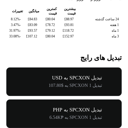
بیشترین
کمترین
میانگین
تغییرات
قیمت
قیمت
24 ساعت گذشته
£88.97
£80.04
£84.83
-8.12%
1 هفته
£93.81
£78.72
£83.09
-3.47%
1 ماه
£118.72
£79.12
£93.57
-31.97%
3 ماه
£152.97
£80.04
£107.12
-33.08%
تبدیل های رایج
تبدیل SPCXON به USD
تبدیل 1 SPCXON به $107.80
تبدیل SPCXON به PHP
تبدیل 1 SPCXON به ₱6.54K