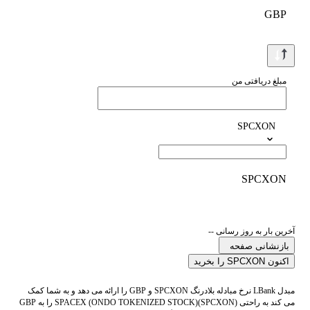
GBP
مبلغ دریافتی من
SPCXON
SPCXON
آخرین بار به روز رسانی --
بازنشانی صفحه
اکنون SPCXON را بخرید
مبدل LBank نرخ مبادله بلادرنگ SPCXON و GBP را ارائه می دهد و به شما کمک
می کند به راحتی SPACEX (ONDO TOKENIZED STOCK)(SPCXON) را به GBP