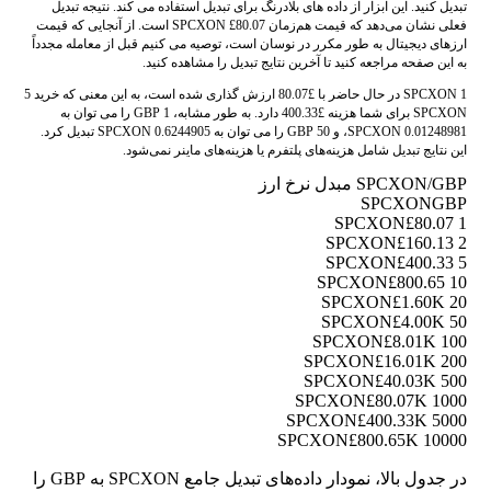
تبدیل کنید. این ابزار از داده های بلادرنگ برای تبدیل استفاده می کند. نتیجه تبدیل
فعلی نشان می‌دهد که قیمت هم‌زمان SPCXON £80.07 است. از آنجایی که قیمت
ارزهای دیجیتال به طور مکرر در نوسان است، توصیه می کنیم قبل از معامله مجدداً
به این صفحه مراجعه کنید تا آخرین نتایج تبدیل را مشاهده کنید.
1 SPCXON در حال حاضر با £80.07 ارزش گذاری شده است، به این معنی که خرید 5
SPCXON برای شما هزینه £400.33 دارد. به طور مشابه، 1 GBP را می توان به
0.01248981 SPCXON، و 50 GBP را می توان به 0.6244905 SPCXON تبدیل کرد.
این نتایج تبدیل شامل هزینه‌های پلتفرم یا هزینه‌های ماینر نمی‌شود.
SPCXON/GBP مبدل نرخ ارز
SPCXON
GBP
£80.07
1 SPCXON
£160.13
2 SPCXON
£400.33
5 SPCXON
£800.65
10 SPCXON
£1.60K
20 SPCXON
£4.00K
50 SPCXON
£8.01K
100 SPCXON
£16.01K
200 SPCXON
£40.03K
500 SPCXON
£80.07K
1000 SPCXON
£400.33K
5000 SPCXON
£800.65K
10000 SPCXON
در جدول بالا، نمودار داده‌های تبدیل جامع SPCXON به GBP را