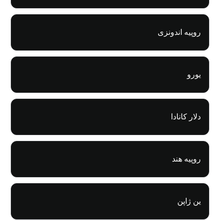
روپیه اندونزی
یورو
دلار کانادا
روپیه هند
ین ژاپن