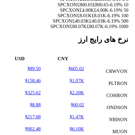
£800.65
£800.65
-6.19%
10 SPCXON
£4.00K
£4.00K
-6.19%
50 SPCXON
£8.01K
£8.01K
-6.19%
100 SPCXON
£40.03K
£40.03K
-6.19%
500 SPCXON
£80.07K
£80.07K
-6.19%
1000 SPCXON
نرخ های رایج ارز
USD
CNY
$89.50
$605.02
CRWVON
$158.46
$1.07K
PLTRON
$325.62
$2.20K
COHRON
$8.88
$60.02
ONDSON
$217.68
$1.47K
NBISON
$902.48
$6.10K
MUON