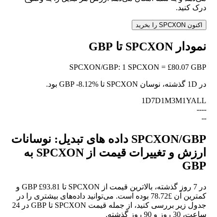
درک کنید.
اکنون SPCXON را بخرید
نمودار SPCXON تا GBP
SPCXON
/
GBP
:
1 SPCXON = £80.07 GBP
در 1D گذشته، نوسان SPCXON تا GBP
-8.12%
بود.
1D
7D
1M
3M
1Y
ALL
--
--
--
SPCXON/GBP داده های تبدیل: نوسانات
ارزش و تغییرات قیمت از SPCXON به
GBP
در 7 روز گذشته، بالاترین قیمت از SPCXON تا GBP £93.81 و
کمترین آن £78.72 بوده است. می‌توانید داده‌های بیشتری را در
جدول زیر بررسی کنید، از جمله قیمت SPCXON تا GBP در 24
ساعت، 30 روز و 90 روز گذشته.