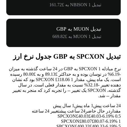
تبدیل 1 NBISON به £161.72
تبدیل MUON به GBP
تبدیل 1 MUON به £669.82
تبدیل SPCXON به GBP جدول نرخ ارز
نرخ مبادله 1 SPCXON به GBP در 24 ساعت گذشته به میزان
-6.19%
در نوسان بوده و به حداکثر £89.13 و به £80.00 رسیده
است. یک ماه پیش، مقدار 1 SPCXON £118.06 بود که نشان
دهنده تغییر
-32.18%
نسبت به مقدار فعلی است. در سال
گذشته، SPCXON یک تغییر
--
را تجربه کرد که منجر به تغییر
مقدار
--
شد.
24 ساعت پیش
1 ماه پیش
1 سال پیش
مقدار
در حال حاضر
24 ساعت پیش
تغییر 24 ساعته
£40.03
£40.03
-6.19%
0.5 SPCXON
£80.07
£80.07
-6.19%
1 SPCXON
£400.33
£400.33
-6.19%
5 SPCXON