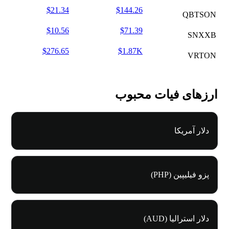
$21.34
$144.26
QBTSON
$10.56
$71.39
SNXXB
$276.65
$1.87K
VRTON
ارزهای فیات محبوب
دلار آمریکا
پزو فیلیپین (PHP)
دلار استرالیا (AUD)