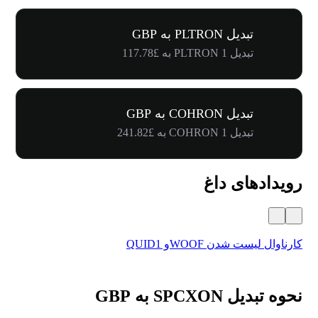
تبدیل PLTRON به GBP
تبدیل 1 PLTRON به £117.78
تبدیل COHRON به GBP
تبدیل 1 COHRON به £241.82
رویدادهای داغ
کارناوال لیست شدن WOOFو QUID1
اولی
نحوه تبدیل SPCXON به GBP