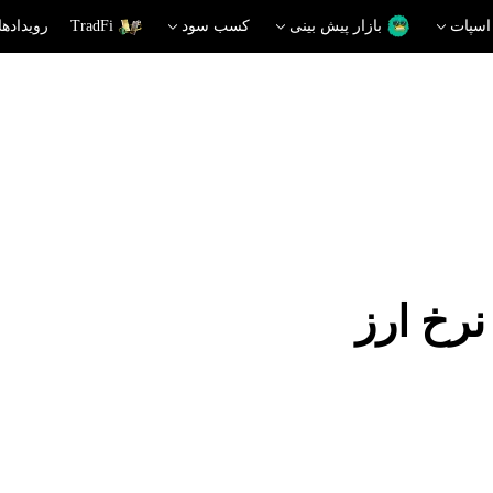
اسپات
بازار پیش بینی
کسب سود
TradFi
رویدادها