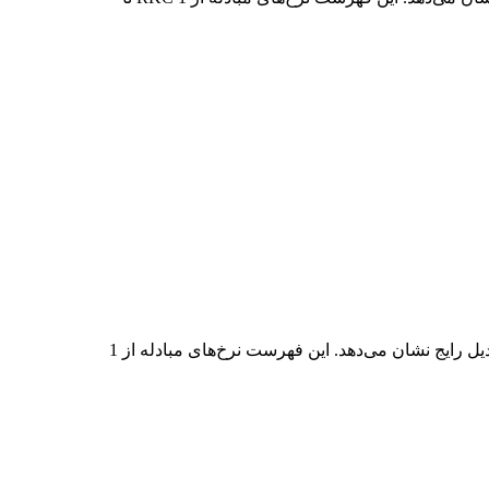
در جدول بالا، نمودار داده‌های تبدیل جامع TWD به RKC را مشاهده می‌کنید که رابطه ارزش TWD و RKC را در مقادیر مختلف تبدیل رایج نشان می‌دهد. این فهرست نرخ‌های مبادله از 1