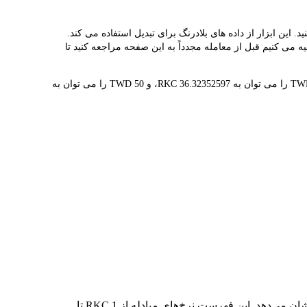
 بلادرنگ RKC و TWD را ارائه می دهد و به شما کمک می کند به راحتی RED KITTEN CREW(RKC) را به TWD تبدیل کنید. این ابزار از داده های بلادرنگ برای تبدیل استفاده می کند.
 مکرر در نوسان است، توصیه می کنیم قبل از معامله مجدداً به این صفحه مراجعه کنید تا
1 RKC در حال حاضر با NT$0.0275 ارزش گذاری شده است، به این معنی که خرید 5 RKC برای شما هزینه NT$0.1377 دارد. به طور مشابه، 1 TWD را می توان به 36.32352597 RKC، و 50 TWD را می توان به
در جدول بالا، نمودار داده‌های تبدیل جامع RKC به TWD را مشاهده می‌کنید که رابطه ارزش دلار را در مقادیر مختلف تبدیل رایج نشان می‌دهد. این فهرست نرخ‌های مبادله از 1 RKC تا