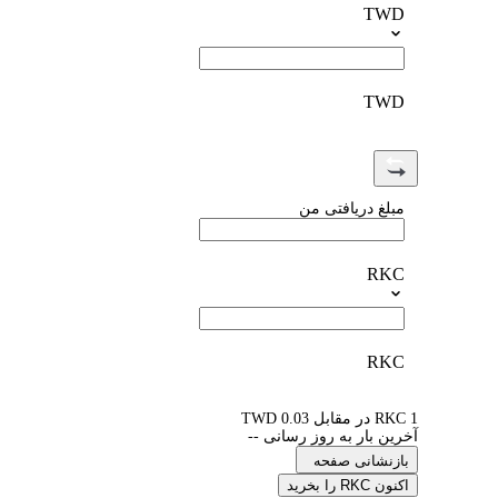
TWD
TWD
مبلغ دریافتی من
RKC
RKC
1 RKC در مقابل 0.03 TWD
آخرین بار به روز رسانی --
بازنشانی صفحه
اکنون RKC را بخرید