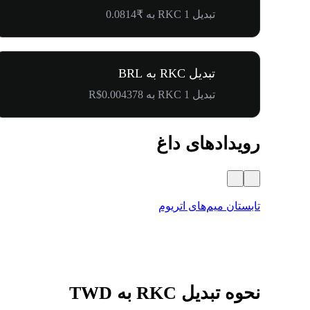
تبدیل 1 RKC به ₹0.0814
تبدیل RKC به BRL
تبدیل 1 RKC به R$0.004378
رویدادهای داغ
تابستان میم‌های اتریوم
نحوه تبدیل RKC به TWD