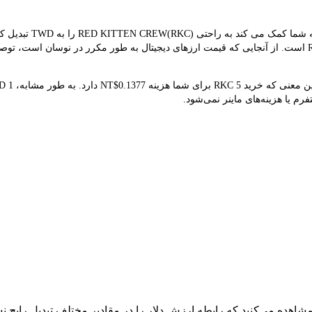
مبدل LBank نرخ مبادله
نتیجه تبدیل فعلی نشان می‌دهد که قیمت هم‌زمان RKC NT$0.0275 است. از آنجایی که قیمت ارزهای دیجیتال به طور