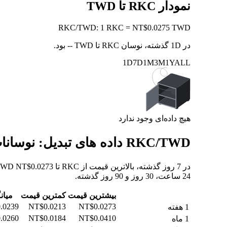
نمودار RKC تا TWD
RKC
/
TWD
:
1 RKC = NT$0.0275 TWD
در 1D گذشته، نوسان RKC تا TWD
--
بود.
1D
7D
1M
3M
1Y
ALL
هیچ داده‌ای وجود ندارد
RKC/TWD داده های تبدیل: نوسانات ارزش و تغییرات قیمت از RKC به TWD
24 ساعت، 30 روز و 90 روز گذشته.
بیشترین قیمت
کمترین قیمت
میان
.0239
NT$0.0213
NT$0.0273
1 هفته
.0260
NT$0.0184
NT$0.0410
1 ماه