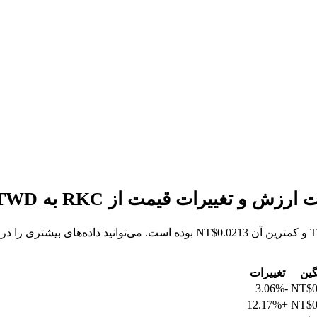
گین
تغییرات
-3.06%
NT$0
+12.17%
NT$0