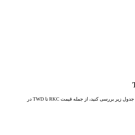
در 7 روز گذشته، بالاترین قیمت از RKC تا TWD NT$0.0273 و کمترین آن NT$0.0213 بوده است. می‌توانید داده‌های بیشتری را در جدول زیر بررسی کنید، از جمله قیمت RKC تا TWD در