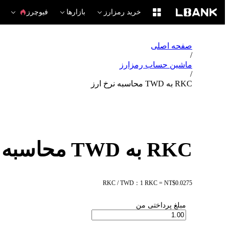
خرید رمزارز
بازارها
فیوچرز
صفحه اصلی
/
ماشین حساب رمزارز
/
RKC به TWD محاسبه نرخ ارز
RKC به TWD محاسبه نرخ ارز
RKC / TWD：1 RKC = NT$0.0275
مبلغ پرداختی من