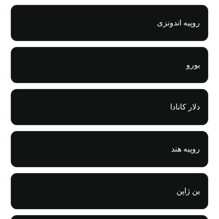
روپیه اندونزی
یورو
دلار کانادا
روپیه هند
ین ژاپن