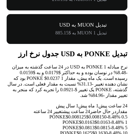
تبدیل MUON به USD
تبدیل 1 MUON به $885.15
تبدیل PONKE به USD جدول نرخ ارز
نرخ مبادله 1 PONKE به USD در 24 ساعت گذشته به میزان
-8.48%
در نوسان بوده و به حداکثر $0.0179 و به $0.0159
رسیده است. یک ماه پیش، مقدار 1 PONKE $0.0237 بود که
نشان دهنده تغییر
-31.13%
نسبت به مقدار فعلی است. در سال
گذشته، PONKE یک تغییر $-0.0921 را تجربه کرد که منجر به
تغییر مقدار
-84.96%
شد.
24 ساعت پیش
1 ماه پیش
1 سال پیش
مقدار
در حال حاضر
24 ساعت پیش
تغییر 24 ساعته
$0.008125
$0.008150
-8.48%
0.5 PONKE
$0.0163
$0.0163
-8.48%
1 PONKE
$0.0813
$0.0815
-8.48%
5 PONKE
$0.1625
$0.1630
-8.48%
10 PONKE