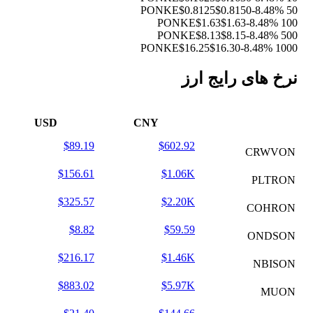
$0.8125
$0.8150
-8.48%
50 PONKE
$1.63
$1.63
-8.48%
100 PONKE
$8.13
$8.15
-8.48%
500 PONKE
$16.25
$16.30
-8.48%
1000 PONKE
نرخ های رایج ارز
USD
CNY
$89.19
$602.92
CRWVON
$156.61
$1.06K
PLTRON
$325.57
$2.20K
COHRON
$8.82
$59.59
ONDSON
$216.17
$1.46K
NBISON
$883.02
$5.97K
MUON