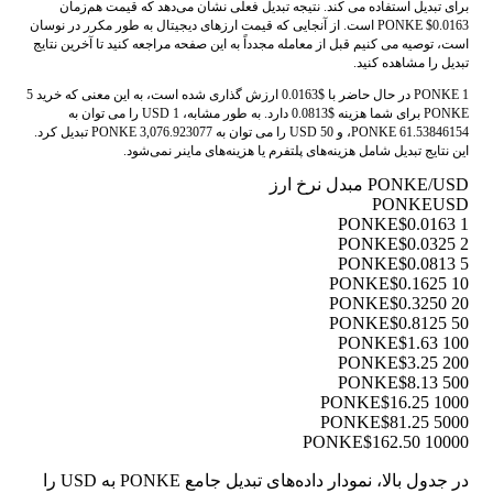
برای تبدیل استفاده می کند. نتیجه تبدیل فعلی نشان می‌دهد که قیمت هم‌زمان
PONKE $0.0163 است. از آنجایی که قیمت ارزهای دیجیتال به طور مکرر در نوسان
است، توصیه می کنیم قبل از معامله مجدداً به این صفحه مراجعه کنید تا آخرین نتایج
تبدیل را مشاهده کنید.
1 PONKE در حال حاضر با $0.0163 ارزش گذاری شده است، به این معنی که خرید 5
PONKE برای شما هزینه $0.0813 دارد. به طور مشابه، 1 USD را می توان به
61.53846154 PONKE، و 50 USD را می توان به 3,076.923077 PONKE تبدیل کرد.
این نتایج تبدیل شامل هزینه‌های پلتفرم یا هزینه‌های ماینر نمی‌شود.
PONKE/USD مبدل نرخ ارز
PONKE
USD
$0.0163
1 PONKE
$0.0325
2 PONKE
$0.0813
5 PONKE
$0.1625
10 PONKE
$0.3250
20 PONKE
$0.8125
50 PONKE
$1.63
100 PONKE
$3.25
200 PONKE
$8.13
500 PONKE
$16.25
1000 PONKE
$81.25
5000 PONKE
$162.50
10000 PONKE
در جدول بالا، نمودار داده‌های تبدیل جامع PONKE به USD را