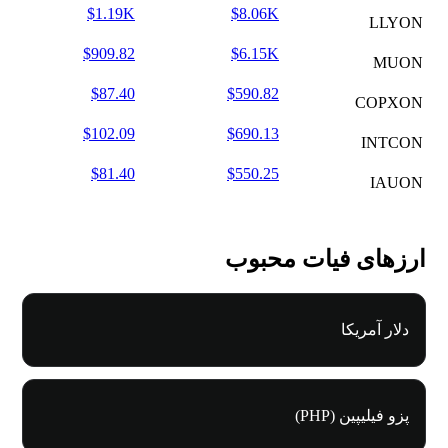
$1.19K
$8.06K
LLYON
$909.82
$6.15K
MUON
$87.40
$590.82
COPXON
$102.09
$690.13
INTCON
$81.40
$550.25
IAUON
ارزهای فیات محبوب
دلار آمریکا
پزو فیلیپین (PHP)