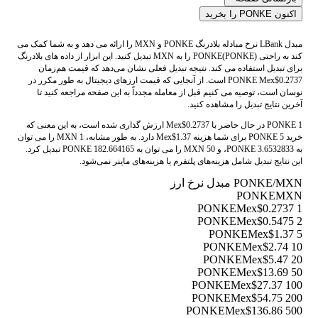
اکنون PONKE را بخرید
مبدل LBank نرخ مبادله بلادرنگ PONKE و MXN را ارائه می دهد و به شما کمک می
کند به راحتی PONKE(PONKE) را به MXN تبدیل کنید. این ابزار از داده های بلادرنگ
برای تبدیل استفاده می کند. نتیجه تبدیل فعلی نشان می‌دهد که قیمت هم‌زمان
PONKE Mex$0.2737 است. از آنجایی که قیمت ارزهای دیجیتال به طور مکرر در
نوسان است، توصیه می کنیم قبل از معامله مجدداً به این صفحه مراجعه کنید تا
آخرین نتایج تبدیل را مشاهده کنید.
1 PONKE در حال حاضر با Mex$0.2737 ارزش گذاری شده است، به این معنی که
خرید 5 PONKE برای شما هزینه Mex$1.37 دارد. به طور مشابه، 1 MXN را می توان
به 3.6532833 PONKE، و 50 MXN را می توان به 182.664165 PONKE تبدیل کرد.
این نتایج تبدیل شامل هزینه‌های پلتفرم یا هزینه‌های ماینر نمی‌شود.
PONKE/MXN مبدل نرخ ارز
PONKE
MXN
Mex$0.2737
1 PONKE
Mex$0.5475
2 PONKE
Mex$1.37
5 PONKE
Mex$2.74
10 PONKE
Mex$5.47
20 PONKE
Mex$13.69
50 PONKE
Mex$27.37
100 PONKE
Mex$54.75
200 PONKE
Mex$136.86
500 PONKE