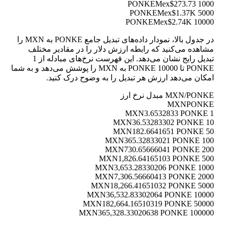
Mex$273.73
1000 PONKE
Mex$1.37K
5000 PONKE
Mex$2.74K
10000 PONKE
در جدول بالا، نمودار داده‌های تبدیل جامع PONKE به MXN را
مشاهده می‌کنید که رابطه ارزش دلار را در مقادیر مختلف
تبدیل رایج نشان می‌دهد. این فهرست نرخ‌های مبادله از 1
PONKE تا 10000 PONKE به MXN را پوشش می‌دهد و به شما
امکان می‌دهد ارزش هر تبدیل را به وضوح درک کنید.
MXN/PONKE مبدل نرخ ارز
MXN
PONKE
3.6532833 PONKE
1 MXN
36.53283302 PONKE
10 MXN
182.6641651 PONKE
50 MXN
365.32833021 PONKE
100 MXN
730.65666041 PONKE
200 MXN
1,826.64165103 PONKE
500 MXN
3,653.28330206 PONKE
1000 MXN
7,306.56660413 PONKE
2000 MXN
18,266.41651032 PONKE
5000 MXN
36,532.83302064 PONKE
10000 MXN
182,664.16510319 PONKE
50000 MXN
365,328.33020638 PONKE
100000 MXN