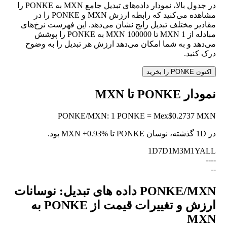
در جدول بالا، نمودار داده‌های تبدیل جامع MXN به PONKE را
مشاهده می‌کنید که رابطه ارزش MXN و PONKE را در
مقادیر مختلف تبدیل رایج نشان می‌دهد. این فهرست نرخ‌های
مبادله از 1 MXN تا 100000 MXN به PONKE را پوشش
می‌دهد و به شما امکان می‌دهد ارزش هر تبدیل را به وضوح
درک کنید.
اکنون PONKE را بخرید
نمودار PONKE تا MXN
PONKE
/
MXN
:
1 PONKE = Mex$0.2737 MXN
در 1D گذشته، نوسان PONKE تا MXN
+0.93%
بود.
1D
7D
1M
3M
1Y
ALL
--
--
--
PONKE/MXN داده های تبدیل: نوسانات
ارزش و تغییرات قیمت از PONKE به
MXN