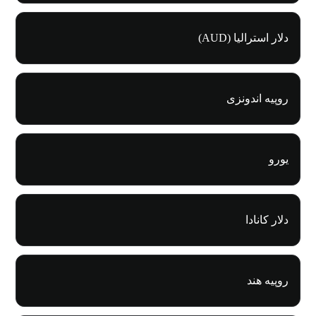
دلار استرالیا (AUD)
روپیه اندونزی
یورو
دلار کانادا
روپیه هند