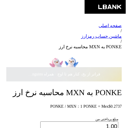
صفحه اصلی
/
ماشین حساب رمزارز
/
PONKE به MXN محاسبه نرخ ارز
فراتر از یخ، کنار هم تا اوج · همراه Pudgy Penguins، سهمی از
PONKE به MXN محاسبه نرخ ارز
PONKE / MXN：1 PONKE = Mex$0.2737
مبلغ پرداختی من