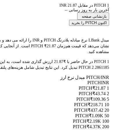
1 PITCH در مقابل 21.87 INR
آخرین بار به روز رسانی --
بازنشانی صفحه
اکنون PITCH را بخرید
نشان می‌دهد که قیمت هم
مشاهده کنید.
2.2861185 PITCH تبدیل کرد. این نتایج تبدیل شامل هزینه‌های پلتفرم یا هزینه‌های ماینر نمی‌شود.
PITCH/INR مبدل نرخ ارز
PITCH
INR
₹21.87
1 PITCH
₹43.74
2 PITCH
₹109.36
5 PITCH
₹218.71
10 PITCH
₹437.42
20 PITCH
₹1.09K
50 PITCH
₹2.19K
100 PITCH
₹4.37K
200 PITCH