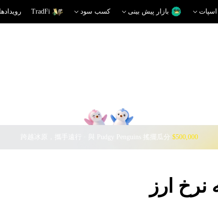
اسپات
بازار پیش بینی
کسب سود
TradFi
رویدادها
跨越冰原，攜手遠行 · 與 Pudgy Penguins 搖擺瓜分
$500,000