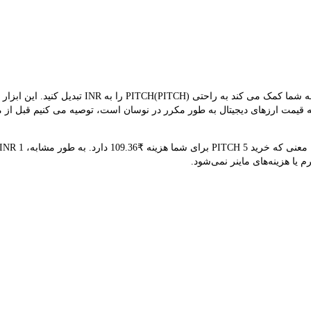
مبدل LBank نرخ مبادله بلادرنگ PITCH و INR را ارا
‌زمان PITCH ₹21.87 است. از آنجایی که قیمت ارزهای دیجیتال به طور مکرر در نوسان است، توصیه می 