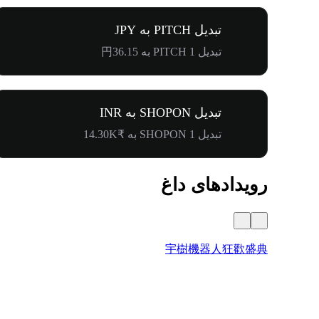
تبدیل PITCH به JPY
تبدیل 1 PITCH به 円36.15
تبدیل SHOPON به INR
تبدیل 1 SHOPON به ₹14.30K
رویدادهای داغ
宇樹機器人狂歡盛典