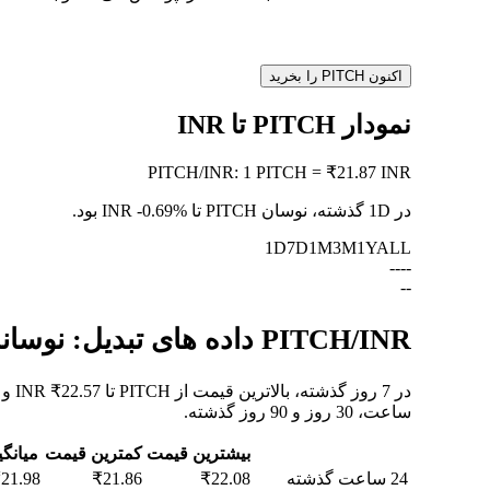
اکنون PITCH را بخرید
نمودار PITCH تا INR
PITCH
/
INR
:
1 PITCH = ₹21.87 INR
در 1D گذشته، نوسان PITCH تا INR
-0.69%
بود.
1D
7D
1M
3M
1Y
ALL
--
--
--
PITCH/INR داده های تبدیل: نوسانات ارزش و تغییرات قیمت از PITCH به INR
ساعت، 30 روز و 90 روز گذشته.
بیشترین قیمت
کمترین قیمت
میانگ
24 ساعت گذشته
₹22.08
₹21.86
21.98