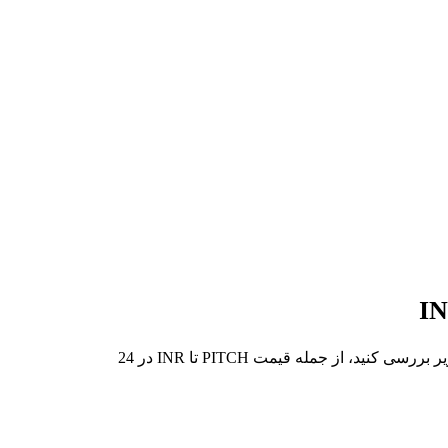
در 7 روز گذشته، بالاترین قیمت از PITCH تا INR ₹22.57 و کمترین آن ₹20.66 بوده است. می‌توانید داده‌های بیشتری را در جدول زیر بررسی کنید، از جمله قیمت PITCH تا INR در 24