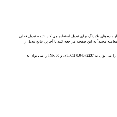
ئه می دهد و به شما کمک می کند به راحتی PITCH(PITCH) را به INR تبدیل کنید. این ابزار از داده های بلادرنگ برای تبدیل استفاده می کند. نتیجه تبدیل فعلی
کنیم قبل از معامله مجدداً به این صفحه مراجعه کنید تا آخرین نتایج تبدیل را
1 PITCH در حال حاضر با ₹21.87 ارزش گذاری شده است، به این معنی که خرید 5 PITCH برای شما هزینه ₹109.36 دارد. به طور مشابه، 1 INR را می توان به 0.04572237 PITCH، و 50 INR را می توان به