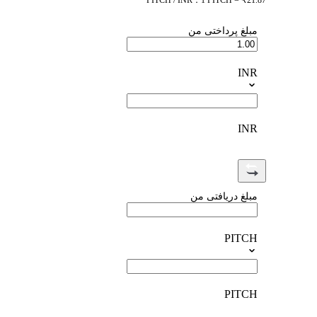
PITCH / INR：1 PITCH = ₹21.87
مبلغ پرداختی من
INR
INR
مبلغ دریافتی من
PITCH
PITCH