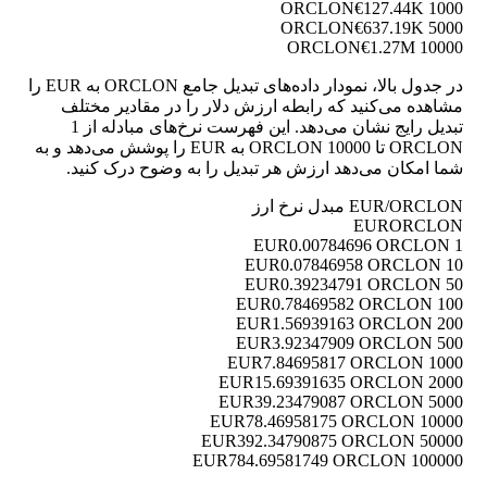
€127.44K
1000 ORCLON
€637.19K
5000 ORCLON
€1.27M
10000 ORCLON
در جدول بالا، نمودار داده‌های تبدیل جامع ORCLON به EUR را
مشاهده می‌کنید که رابطه ارزش دلار را در مقادیر مختلف
تبدیل رایج نشان می‌دهد. این فهرست نرخ‌های مبادله از 1
ORCLON تا 10000 ORCLON به EUR را پوشش می‌دهد و به
شما امکان می‌دهد ارزش هر تبدیل را به وضوح درک کنید.
EUR/ORCLON مبدل نرخ ارز
EUR
ORCLON
0.00784696 ORCLON
1 EUR
0.07846958 ORCLON
10 EUR
0.39234791 ORCLON
50 EUR
0.78469582 ORCLON
100 EUR
1.56939163 ORCLON
200 EUR
3.92347909 ORCLON
500 EUR
7.84695817 ORCLON
1000 EUR
15.69391635 ORCLON
2000 EUR
39.23479087 ORCLON
5000 EUR
78.46958175 ORCLON
10000 EUR
392.34790875 ORCLON
50000 EUR
784.69581749 ORCLON
100000 EUR