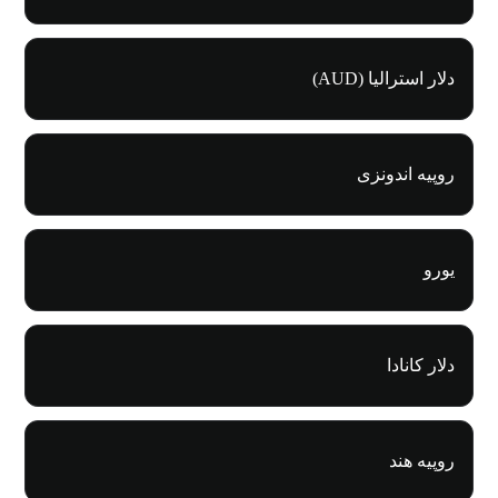
دلار استرالیا (AUD)
روپیه اندونزی
یورو
دلار کانادا
روپیه هند