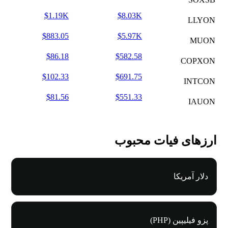
$1.19K
$8.03K
LLYON
$883.05
$5.97K
MUON
$86.18
$582.58
COPXON
$102.33
$691.75
INTCON
$81.56
$551.33
IAUON
ارزهای فیات محبوب
دلار آمریکا
پزو فیلیپین (PHP)