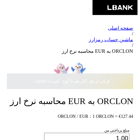
صفحه اصلی
/
ماشین حساب رمزارز
/
ORCLON به EUR محاسبه نرخ ارز
فراتر از یخ، کنار هم تا اوج · همراه Pudgy Penguins، سهمی از
ORCLON به EUR محاسبه نرخ ارز
ORCLON / EUR：1 ORCLON = €127.44
مبلغ پرداختی من