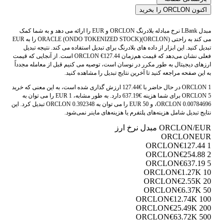
اکنون ORCLON را بخرید
مبدل LBank نرخ مبادله بلادرنگ ORCLON و EUR را ارائه می دهد و به شما کمک
می کند به راحتی ORACLE (ONDO TOKENIZED STOCK)(ORCLON) را به EUR
تبدیل کنید. این ابزار از داده های بلادرنگ برای تبدیل استفاده می کند. نتیجه تبدیل
فعلی نشان می‌دهد که قیمت هم‌زمان ORCLON €127.44 است. از آنجایی که قیمت
ارزهای دیجیتال به طور مکرر در نوسان است، توصیه می کنیم قبل از معامله مجدداً
به این صفحه مراجعه کنید تا آخرین نتایج تبدیل را مشاهده کنید.
1 ORCLON در حال حاضر با €127.44 ارزش گذاری شده است، به این معنی که خرید
5 ORCLON برای شما هزینه €637.19 دارد. به طور مشابه، 1 EUR را می توان به
0.00784696 ORCLON، و 50 EUR را می توان به 0.392348 ORCLON تبدیل کرد. این
نتایج تبدیل شامل هزینه‌های پلتفرم یا هزینه‌های ماینر نمی‌شود.
ORCLON/EUR مبدل نرخ ارز
ORCLON
EUR
€127.44
1 ORCLON
€254.88
2 ORCLON
€637.19
5 ORCLON
€1.27K
10 ORCLON
€2.55K
20 ORCLON
€6.37K
50 ORCLON
€12.74K
100 ORCLON
€25.49K
200 ORCLON
€63.72K
500 ORCLON