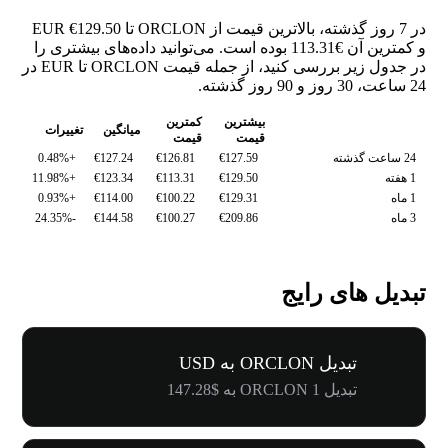
در 7 روز گذشته، بالاترین قیمت از ORCLON تا EUR €129.50
و کمترین آن €113.31 بوده است. می‌توانید داده‌های بیشتری را
در جدول زیر بررسی کنید، از جمله قیمت ORCLON تا EUR در
24 ساعت، 30 روز و 90 روز گذشته.
بیشترین
کمترین
میانگین
تغییرات
قیمت
قیمت
24 ساعت گذشته
€127.59
€126.81
€127.24
+0.48%
1 هفته
€129.50
€113.31
€123.34
+11.98%
1 ماه
€129.31
€100.22
€114.00
+0.93%
3 ماه
€209.86
€100.27
€144.58
-24.35%
تبدیل های رایج
تبدیل ORCLON به USD
تبدیل 1 ORCLON به $147.28