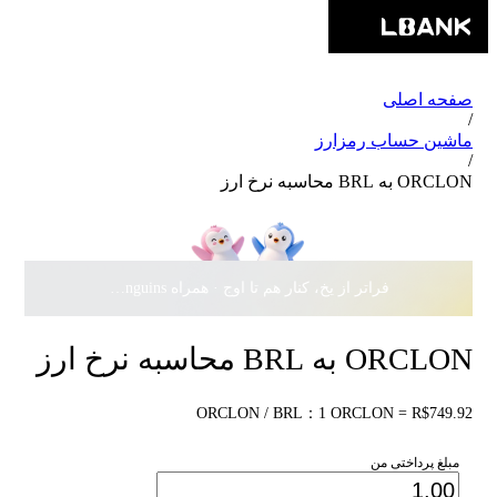
صفحه اصلی
/
ماشین حساب رمزارز
/
ORCLON به BRL محاسبه نرخ ارز
فراتر از یخ، کنار هم تا اوج · همراه Pudgy Penguins، سهمی از
ORCLON به BRL محاسبه نرخ ارز
ORCLON / BRL：1 ORCLON = R$749.92
مبلغ پرداختی من