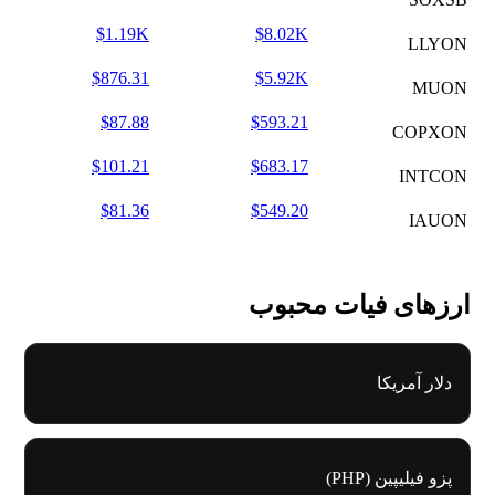
$1.19K
$8.02K
LLYON
$876.31
$5.92K
MUON
$87.88
$593.21
COPXON
$101.21
$683.17
INTCON
$81.36
$549.20
IAUON
ارزهای فیات محبوب
دلار آمریکا
پزو فیلیپین (PHP)