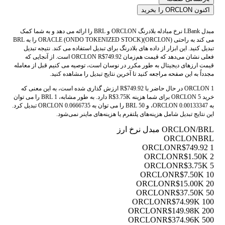
اکنون ORCLON را بخرید
مبدل LBank نرخ مبادله بلادرنگ ORCLON و BRL را ارائه می دهد و به شما کمک
می کند به راحتی ORACLE (ONDO TOKENIZED STOCK)(ORCLON) را به BRL
تبدیل کنید. این ابزار از داده های بلادرنگ برای تبدیل استفاده می کند. نتیجه تبدیل
فعلی نشان می‌دهد که قیمت هم‌زمان ORCLON R$749.92 است. از آنجایی که
قیمت ارزهای دیجیتال به طور مکرر در نوسان است، توصیه می کنیم قبل از معامله
مجدداً به این صفحه مراجعه کنید تا آخرین نتایج تبدیل را مشاهده کنید.
1 ORCLON در حال حاضر با R$749.92 ارزش گذاری شده است، به این معنی که
خرید 5 ORCLON برای شما هزینه R$3.75K دارد. به طور مشابه، 1 BRL را می توان
به 0.00133347 ORCLON، و 50 BRL را می توان به 0.0666735 ORCLON تبدیل کرد.
این نتایج تبدیل شامل هزینه‌های پلتفرم یا هزینه‌های ماینر نمی‌شود.
ORCLON/BRL مبدل نرخ ارز
ORCLON
BRL
R$749.92
1 ORCLON
R$1.50K
2 ORCLON
R$3.75K
5 ORCLON
R$7.50K
10 ORCLON
R$15.00K
20 ORCLON
R$37.50K
50 ORCLON
R$74.99K
100 ORCLON
R$149.98K
200 ORCLON
R$374.96K
500 ORCLON