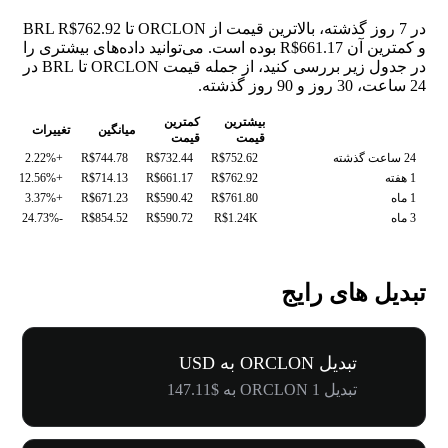
در 7 روز گذشته، بالاترین قیمت از ORCLON تا BRL R$762.92
و کمترین آن R$661.17 بوده است. می‌توانید داده‌های بیشتری را
در جدول زیر بررسی کنید، از جمله قیمت ORCLON تا BRL در
24 ساعت، 30 روز و 90 روز گذشته.
بیشترین
کمترین
میانگین
تغییرات
قیمت
قیمت
24 ساعت گذشته
R$752.62
R$732.44
R$744.78
+2.22%
1 هفته
R$762.92
R$661.17
R$714.13
+12.56%
1 ماه
R$761.80
R$590.42
R$671.23
+3.37%
3 ماه
R$1.24K
R$590.72
R$854.52
-24.73%
تبدیل های رایج
تبدیل ORCLON به USD
تبدیل 1 ORCLON به $147.11