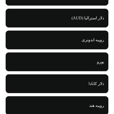
دلار استرالیا (AUD)
روپیه اندونزی
یورو
دلار کانادا
روپیه هند