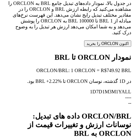
در جدول بالا، نمودار داده‌های تبدیل جامع BRL به ORCLON را
مشاهده می‌کنید که رابطه ارزش BRL و ORCLON را در
مقادیر مختلف تبدیل رایج نشان می‌دهد. این فهرست نرخ‌های
مبادله از 1 BRL تا 100000 BRL به ORCLON را پوشش
می‌دهد و به شما امکان می‌دهد ارزش هر تبدیل را به وضوح
درک کنید.
اکنون ORCLON را بخرید
نمودار ORCLON تا BRL
ORCLON
/
BRL
:
1 ORCLON = R$749.92 BRL
در 1D گذشته، نوسان ORCLON تا BRL
+2.22%
بود.
1D
7D
1M
3M
1Y
ALL
--
--
--
ORCLON/BRL داده های تبدیل:
نوسانات ارزش و تغییرات قیمت از
ORCLON به BRL