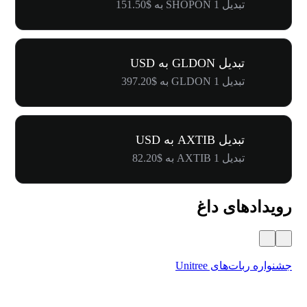
تبدیل 1 SHOPON به $151.50
تبدیل GLDON به USD
تبدیل 1 GLDON به $397.20
تبدیل AXTIB به USD
تبدیل 1 AXTIB به $82.20
رویدادهای داغ
جشنواره ربات‌های Unitree
۵۰۰٬۰۰۰ دلار جایز