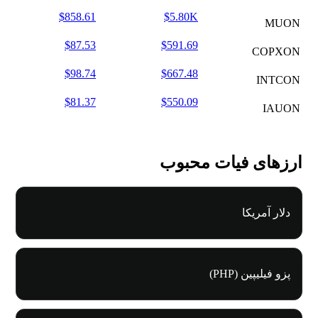
$858.61
$5.80K
MUON
$87.53
$591.69
COPXON
$98.74
$667.48
INTCON
$81.37
$550.09
IAUON
ارزهای فیات محبوب
دلار آمریکا
پزو فیلیپین (PHP)