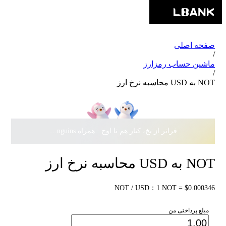
صفحه اصلی
/
ماشین حساب رمزارز
/
NOT به USD محاسبه نرخ ارز
فراتر از یخ، کنار هم تا اوج · همراه Pudgy Penguins، سهمی از
NOT به USD محاسبه نرخ ارز
NOT / USD：1 NOT = $0.000346
مبلغ پرداختی من