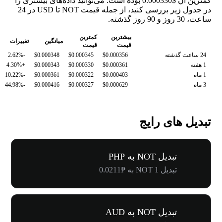
کمترین آن $0.000330 بوده است. می‌توانید داده‌های بیشتری را
در جدول زیر بررسی کنید، از جمله قیمت NOT تا USD در 24
ساعت، 30 روز و 90 روز گذشته.
بیشترین
کمترین
میانگین
تغییرات
قیمت
قیمت
24 ساعت گذشته
$0.000356
$0.000345
$0.000348
-2.62%
1 هفته
$0.000361
$0.000330
$0.000343
+4.30%
1 ماه
$0.000403
$0.000322
$0.000361
-10.22%
3 ماه
$0.000629
$0.000327
$0.000416
-44.98%
تبدیل های رایج
تبدیل NOT به PHP
تبدیل 1 NOT به ₱0.0211
تبدیل NOT به AUD