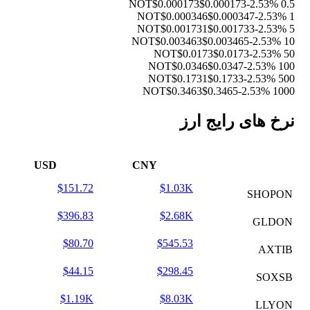
$0.000173
$0.000173
-2.53%
0.5 NOT
$0.000346
$0.000347
-2.53%
1 NOT
$0.001731
$0.001733
-2.53%
5 NOT
$0.003463
$0.003465
-2.53%
10 NOT
$0.0173
$0.0173
-2.53%
50 NOT
$0.0346
$0.0347
-2.53%
100 NOT
$0.1731
$0.1733
-2.53%
500 NOT
$0.3463
$0.3465
-2.53%
1000 NOT
نرخ های رایج ارز
USD
CNY
$151.72
$1.03K
SHOPON
$396.83
$2.68K
GLDON
$80.70
$545.53
AXTIB
$44.15
$298.45
SOXSB
$1.19K
$8.03K
LLYON