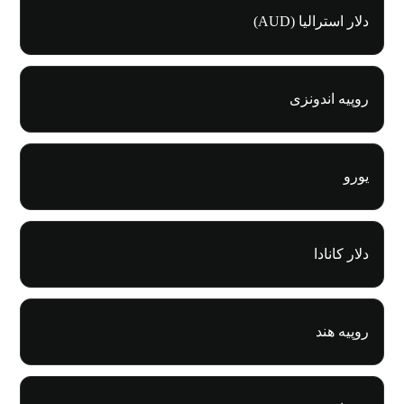
دلار استرالیا (AUD)
روپیه اندونزی
یورو
دلار کانادا
روپیه هند