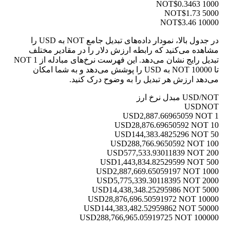
$0.3463
1000 NOT
$1.73
5000 NOT
$3.46
10000 NOT
در جدول بالا، نمودار داده‌های تبدیل جامع NOT به USD را
مشاهده می‌کنید که رابطه ارزش دلار را در مقادیر مختلف
تبدیل رایج نشان می‌دهد. این فهرست نرخ‌های مبادله از 1 NOT
تا 10000 NOT به USD را پوشش می‌دهد و به شما امکان
می‌دهد ارزش هر تبدیل را به وضوح درک کنید.
USD/NOT مبدل نرخ ارز
USD
NOT
2,887.66965059 NOT
1 USD
28,876.69650592 NOT
10 USD
144,383.4825296 NOT
50 USD
288,766.9650592 NOT
100 USD
577,533.93011839 NOT
200 USD
1,443,834.82529599 NOT
500 USD
2,887,669.65059197 NOT
1000 USD
5,775,339.30118395 NOT
2000 USD
14,438,348.25295986 NOT
5000 USD
28,876,696.50591972 NOT
10000 USD
144,383,482.52959862 NOT
50000 USD
288,766,965.05919725 NOT
100000 USD