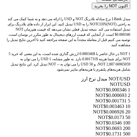
اکنون NOT را بخرید
مبدل LBank نرخ مبادله بلادرنگ NOT و USD را ارائه می دهد و به شما کمک می کند
به راحتی NOTCOIN(NOT) را به USD تبدیل کنید. این ابزار از داده های بلادرنگ برای
تبدیل استفاده می کند. نتیجه تبدیل فعلی نشان می‌دهد که قیمت هم‌زمان NOT
$0.000346 است. از آنجایی که قیمت ارزهای دیجیتال به طور مکرر در نوسان است،
توصیه می کنیم قبل از معامله مجدداً به این صفحه مراجعه کنید تا آخرین نتایج تبدیل را
مشاهده کنید.
1 NOT در حال حاضر با $0.000346 ارزش گذاری شده است، به این معنی که خرید 5
NOT برای شما هزینه $0.001731 دارد. به طور مشابه، 1 USD را می توان به
2,887.66965059 NOT، و 50 USD را می توان به -- NOT تبدیل کرد. این نتایج تبدیل
شامل هزینه‌های پلتفرم یا هزینه‌های ماینر نمی‌شود.
NOT/USD مبدل نرخ ارز
NOT
USD
$0.000346
1 NOT
$0.000693
2 NOT
$0.001731
5 NOT
$0.003463
10 NOT
$0.006926
20 NOT
$0.0173
50 NOT
$0.0346
100 NOT
$0.0693
200 NOT
$0.1731
500 NOT