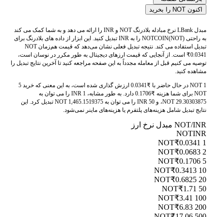
اکنون NOT را بخرید
مبدل LBank نرخ مبادله بلادرنگ NOT و INR را ارائه می دهد و به شما کمک می کند
به راحتی NOTCOIN(NOT) را به INR تبدیل کنید. این ابزار از داده های بلادرنگ برای
تبدیل استفاده می کند. نتیجه تبدیل فعلی نشان می‌دهد که قیمت هم‌زمان NOT
₹0.0341 است. از آنجایی که قیمت ارزهای دیجیتال به طور مکرر در نوسان است،
توصیه می کنیم قبل از معامله مجدداً به این صفحه مراجعه کنید تا آخرین نتایج تبدیل را
مشاهده کنید.
1 NOT در حال حاضر با ₹0.0341 ارزش گذاری شده است، به این معنی که خرید 5
NOT برای شما هزینه ₹0.1706 دارد. به طور مشابه، 1 INR را می توان به
29.30303875 NOT، و 50 INR را می توان به 1,465.1519375 NOT تبدیل کرد. این
نتایج تبدیل شامل هزینه‌های پلتفرم یا هزینه‌های ماینر نمی‌شود.
NOT/INR مبدل نرخ ارز
NOT
INR
₹0.0341
1 NOT
₹0.0683
2 NOT
₹0.1706
5 NOT
₹0.3413
10 NOT
₹0.6825
20 NOT
₹1.71
50 NOT
₹3.41
100 NOT
₹6.83
200 NOT
₹17.06
500 NOT