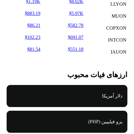
$1.19K
$8.02K
LLYON
$883.19
$5.97K
MUON
$86.21
$582.78
COPXON
$102.23
$691.07
INTCON
$81.54
$551.18
IAUON
ارزهای فیات محبوب
دلار آمریکا
پزو فیلیپین (PHP)