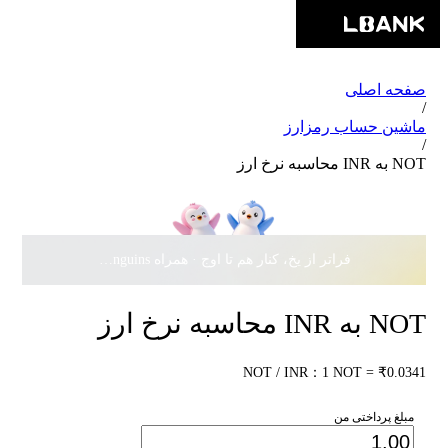
صفحه اصلی
/
ماشین حساب رمزارز
/
NOT به INR محاسبه نرخ ارز
فراتر از یخ، کنار هم تا اوج · همراه Pudgy Penguins، سهمی از
NOT به INR محاسبه نرخ ارز
NOT / INR：1 NOT = ₹0.0341
مبلغ پرداختی من