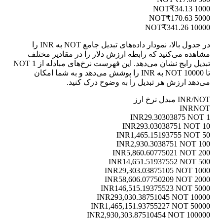
₹34.13
1000 NOT
₹170.63
5000 NOT
₹341.26
10000 NOT
در جدول بالا، نمودار داده‌های تبدیل جامع NOT به INR را
مشاهده می‌کنید که رابطه ارزش دلار را در مقادیر مختلف
تبدیل رایج نشان می‌دهد. این فهرست نرخ‌های مبادله از 1 NOT
تا 10000 NOT به INR را پوشش می‌دهد و به شما امکان
می‌دهد ارزش هر تبدیل را به وضوح درک کنید.
INR/NOT مبدل نرخ ارز
INR
NOT
29.30303875 NOT
1 INR
293.03038751 NOT
10 INR
1,465.15193755 NOT
50 INR
2,930.3038751 NOT
100 INR
5,860.60775021 NOT
200 INR
14,651.51937552 NOT
500 INR
29,303.03875105 NOT
1000 INR
58,606.07750209 NOT
2000 INR
146,515.19375523 NOT
5000 INR
293,030.38751045 NOT
10000 INR
1,465,151.93755227 NOT
50000 INR
2,930,303.87510454 NOT
100000 INR