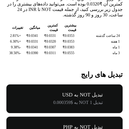
کمترین آن ₹0.0320 بوده است. می‌توانید داده‌های بیشتری را در
جدول زیر بررسی کنید، از جمله قیمت NOT تا INR در 24
ساعت، 30 روز و 90 روز گذشته.
بیشترین
کمترین
میانگین
تغییرات
قیمت
قیمت
24 ساعت گذشته
₹0.0353
₹0.0331
₹0.0341
+2.81%
1 هفته
₹0.0353
₹0.0320
₹0.0331
+6.30%
1 ماه
₹0.0383
₹0.0307
₹0.0341
-9.38%
3 ماه
₹0.0555
₹0.0311
₹0.0390
-38.50%
تبدیل های رایج
تبدیل NOT به USD
تبدیل 1 NOT به $0.000359
تبدیل NOT به PHP