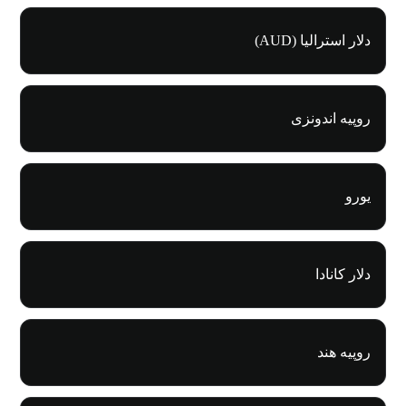
دلار استرالیا (AUD)
روپیه اندونزی
یورو
دلار کانادا
روپیه هند