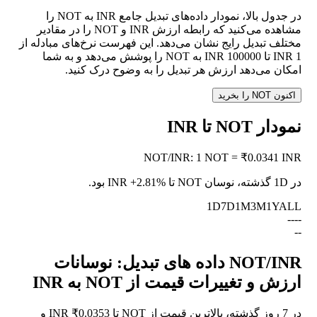
در جدول بالا، نمودار داده‌های تبدیل جامع INR به NOT را
مشاهده می‌کنید که رابطه ارزش INR و NOT را در مقادیر
مختلف تبدیل رایج نشان می‌دهد. این فهرست نرخ‌های مبادله از
1 INR تا 100000 INR به NOT را پوشش می‌دهد و به شما
امکان می‌دهد ارزش هر تبدیل را به وضوح درک کنید.
اکنون NOT را بخرید
نمودار NOT تا INR
NOT
/
INR
:
1 NOT = ₹0.0341 INR
در 1D گذشته، نوسان NOT تا INR
+2.81%
بود.
1D
7D
1M
3M
1Y
ALL
--
--
--
NOT/INR داده های تبدیل: نوسانات
ارزش و تغییرات قیمت از NOT به INR
در 7 روز گذشته، بالاترین قیمت از NOT تا INR ₹0.0353 و