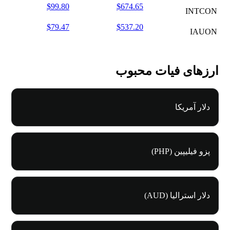
$99.80
$674.65
INTCON
$79.47
$537.20
IAUON
ارزهای فیات محبوب
دلار آمریکا
پزو فیلیپین (PHP)
دلار استرالیا (AUD)