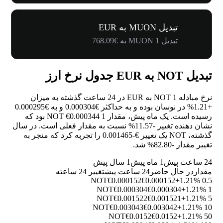
تبدیل MUON به EUR
تبدیل 1 MUON به €768.09
تبدیل NOT به EUR جدول نرخ ارز
نرخ مبادله 1 NOT به EUR در 24 ساعت گذشته به میزان
+1.21%
در نوسان بوده و به حداکثر €0.000304 و به €0.000295
رسیده است. یک ماه پیش، مقدار 1 NOT €0.000344 بود که
نشان دهنده تغییر
-11.57%
نسبت به مقدار فعلی است. در سال
گذشته، NOT یک تغییر €-0.001465 را تجربه کرد که منجر به
تغییر مقدار
-82.80%
شد.
24 ساعت پیش
1 ماه پیش
1 سال پیش
مقدار
در حال حاضر
24 ساعت پیش
تغییر 24 ساعته
€0.000152
€0.000152
+1.21%
0.5 NOT
€0.000304
€0.000304
+1.21%
1 NOT
€0.001522
€0.001521
+1.21%
5 NOT
€0.003043
€0.003042
+1.21%
10 NOT
€0.0152
€0.0152
+1.21%
50 NOT