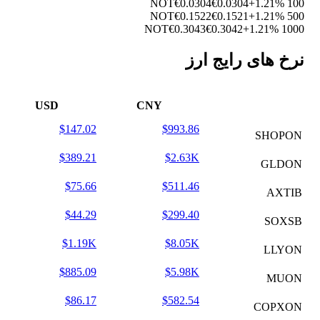
€0.0304
€0.0304
+1.21%
100 NOT
€0.1522
€0.1521
+1.21%
500 NOT
€0.3043
€0.3042
+1.21%
1000 NOT
نرخ های رایج ارز
USD
CNY
$147.02
$993.86
SHOPON
$389.21
$2.63K
GLDON
$75.66
$511.46
AXTIB
$44.29
$299.40
SOXSB
$1.19K
$8.05K
LLYON
$885.09
$5.98K
MUON
$86.17
$582.54
COPXON