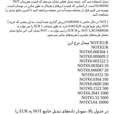
تبدیل استفاده می کند. نتیجه تبدیل فعلی نشان می‌دهد که قیمت هم‌زمان NOT
€0.000304 است. از آنجایی که قیمت ارزهای دیجیتال به طور مکرر در نوسان است،
توصیه می کنیم قبل از معامله مجدداً به این صفحه مراجعه کنید تا آخرین نتایج تبدیل را
مشاهده کنید.
1 NOT در حال حاضر با €0.000304 ارزش گذاری شده است، به این معنی که خرید 5
NOT برای شما هزینه €0.001522 دارد. به طور مشابه، 1 EUR را می توان به
3,285.94409584 NOT، و 50 EUR را می توان به -- NOT تبدیل کرد. این نتایج تبدیل
شامل هزینه‌های پلتفرم یا هزینه‌های ماینر نمی‌شود.
NOT/EUR مبدل نرخ ارز
NOT
EUR
€0.000304
1 NOT
€0.000609
2 NOT
€0.001522
5 NOT
€0.003043
10 NOT
€0.006087
20 NOT
€0.0152
50 NOT
€0.0304
100 NOT
€0.0609
200 NOT
€0.1522
500 NOT
€0.3043
1000 NOT
€1.52
5000 NOT
€3.04
10000 NOT
در جدول بالا، نمودار داده‌های تبدیل جامع NOT به EUR را