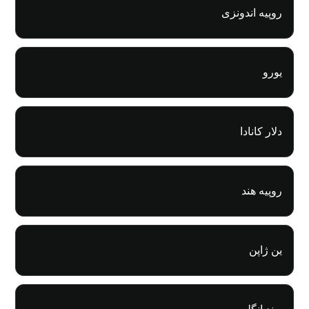
روپیه اندونزی
یورو
دلار کانادا
روپیه هند
ین ژاپن