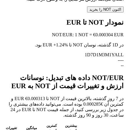
اکنون NOT را بخرید
نمودار NOT تا EUR
NOT
/
EUR
:
1 NOT = €0.000304 EUR
در 1D گذشته، نوسان NOT تا EUR
+1.24%
بود.
1D
7D
1M
3M
1Y
ALL
--
--
--
NOT/EUR داده های تبدیل: نوسانات
ارزش و تغییرات قیمت از NOT به EUR
در 7 روز گذشته، بالاترین قیمت از NOT تا EUR €0.000313 و
کمترین آن €0.000285 بوده است. می‌توانید داده‌های بیشتری را
در جدول زیر بررسی کنید، از جمله قیمت NOT تا EUR در 24
ساعت، 30 روز و 90 روز گذشته.
بیشترین
کمترین
میانگین
تغییرات