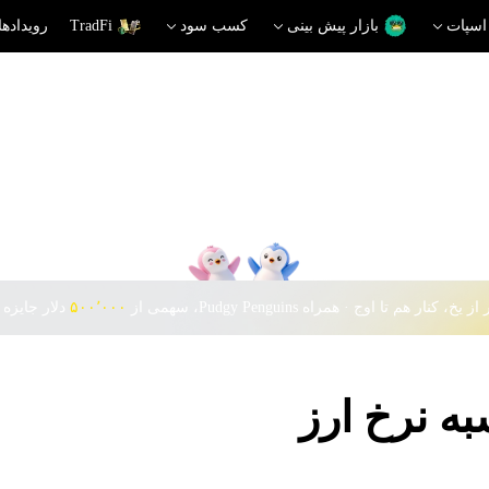
اسپات
بازار پیش بینی
کسب سود
TradFi
رویدادها
 یخ، کنار هم تا اوج · همراه Pudgy Penguins، سهمی از
۵۰۰٬۰۰۰
دلار جایزه 