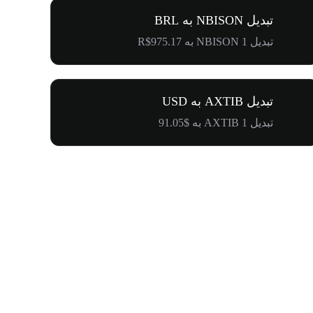
تبدیل NBISON به BRL
تبدیل 1 NBISON به R$975.17
تبدیل AXTIB به USD
تبدیل 1 AXTIB به $91.05
۵۰۰٬۰۰۰ دلار جایزه برای کامیونیتی پنگوئن‌ها