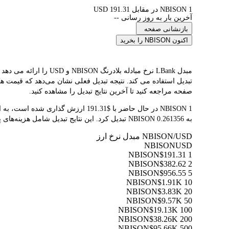
1 NBISON در مقابل 191.31 USD
آخرین بار به روز رسانی --
بازنشانی صفحه
اکنون NBISON را بخرید
صفحه مراجعه کنید تا آخرین نتایج تبدیل را مشاهده کنید.
به 0.261356 NBISON تبدیل کرد. این نتایج تبدیل شامل هزینه‌های پلتفرم یا هزینه‌های ماینر نمی‌شود.
NBISON/USD مبدل نرخ ارز
NBISON
USD
$191.31
1 NBISON
$382.62
2 NBISON
$956.55
5 NBISON
$1.91K
10 NBISON
$3.83K
20 NBISON
$9.57K
50 NBISON
$19.13K
100 NBISON
$38.26K
200 NBISON
$95.66K
500 NBISON