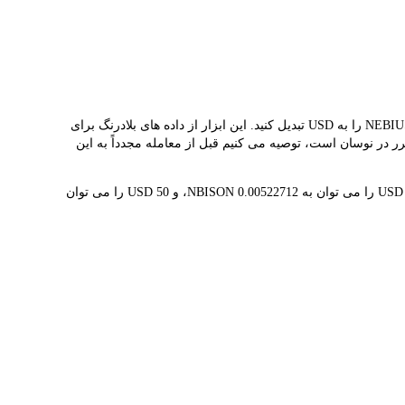
مبدل LBank نرخ مبادله بلادرنگ NBISON و USD را ارائه می دهد و به شما کمک می کند به راحتی NEBIUS GROUP (ONDO TOKENIZED)(NBISON) را به USD تبدیل کنید. این ابزار از داده های بلادرنگ برای
 از آنجایی که قیمت ارزهای دیجیتال به طور مکرر در نوسان است، توصیه می کنیم قبل از معامله مجدداً به این
1 NBISON در حال حاضر با $191.31 ارزش گذاری شده است، به این معنی که خرید 5 NBISON برای شما هزینه $956.55 دارد. به طور مشابه، 1 USD را می توان به 0.00522712 NBISON، و 50 USD را می توان