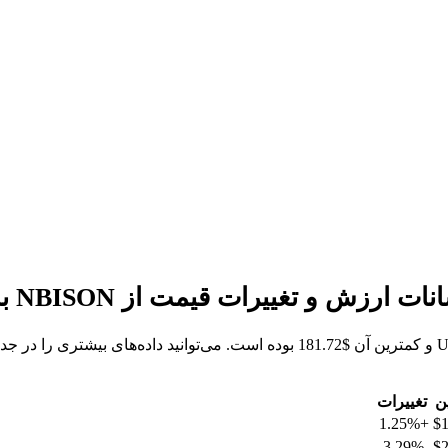
ن
تغییرات
+1.25%
$1
-3.29%
$2