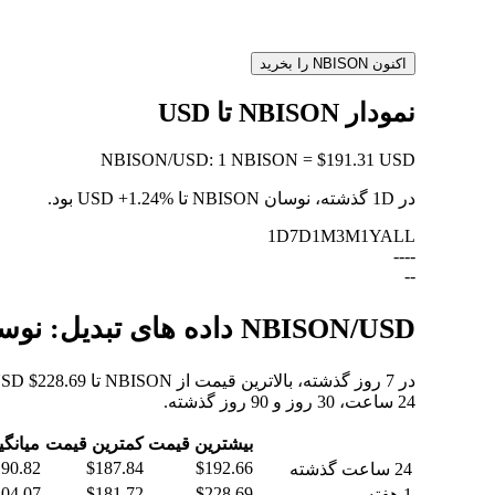
اکنون NBISON را بخرید
نمودار NBISON تا USD
NBISON
/
USD
:
1 NBISON = $191.31 USD
در 1D گذشته، نوسان NBISON تا USD
+1.24%
بود.
1D
7D
1M
3M
1Y
ALL
--
--
--
NBISON/USD داده های تبدیل: نوسانات ارزش و تغییرات قیمت از NBISON به USD
24 ساعت، 30 روز و 90 روز گذشته.
بیشترین قیمت
کمترین قیمت
میانگی
90.82
$187.84
$192.66
24 ساعت گذشته
04.07
$181.72
$228.69
1 هفته