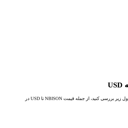
در 7 روز گذشته، بالاترین قیمت از NBISON تا USD $228.69 و کمترین آن $181.72 بوده است. می‌توانید داده‌های بیشتری را در جدول زیر بررسی کنید، از جمله قیمت NBISON تا USD در