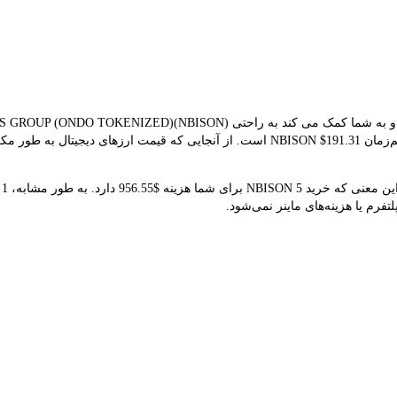
تبدیل استفاده می کند. نتیجه تبدیل فعلی نشان می‌دهد که قیمت هم‌زمان NBISON $191.31 است.