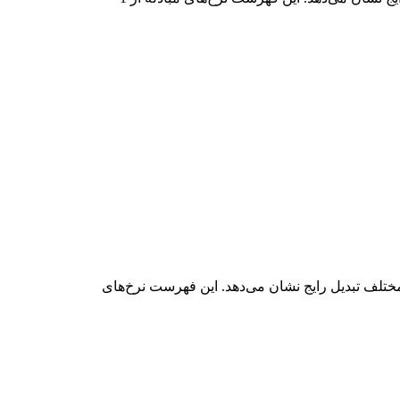
ل جامع BRL به MSTRON را مشاهده می‌کنید که رابطه ارزش BRL و MSTRON را در مقادیر مختلف تبدیل رایج نشان می‌دهد. این فهرست نرخ‌های