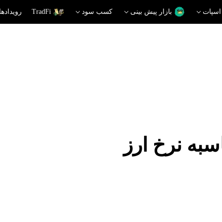
اسپات
بازار پیش بینی
کسب سود
TradFi
رویدادها