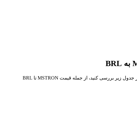
در 7 روز گذشته، بالاترین قیمت از MSTRON تا BRL R$508.15 و کمترین آن R$460.81 بوده است. می‌توانید داده‌های بیشتری را در جدول زیر بررسی کنید، از جمله قیمت MSTRON تا BRL