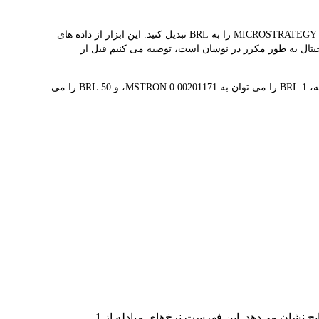
مبدل LBank نرخ مبادله بلادرنگ MSTRON و BRL را ارائه می دهد و به شما کمک می کند به راحتی MICROSTRATEGY (ONDO TOKENIZED STOCK)(MSTRON) را به BRL تبدیل کنید. این ابزار از داده های
ت هم‌زمان MSTRON R$497.09 است. از آنجایی که قیمت ارزهای دیجیتال به طور مکرر در نوسان است، توصیه می کنیم قبل از
1 MSTRON در حال حاضر با R$497.09 ارزش گذاری شده است، به این معنی که خرید 5 MSTRON برای شما هزینه R$2.49K دارد. به طور مشابه، 1 BRL را می توان به 0.00201171 MSTRON، و 50 BRL را می
در جدول بالا، نمودار داده‌های تبدیل جامع MSTRON به BRL را مشاهده می‌کنید که رابطه ارزش دلار را در مقادیر مختلف تبدیل رایج نشان می‌دهد. این فهرست نرخ‌های مبادله از 1