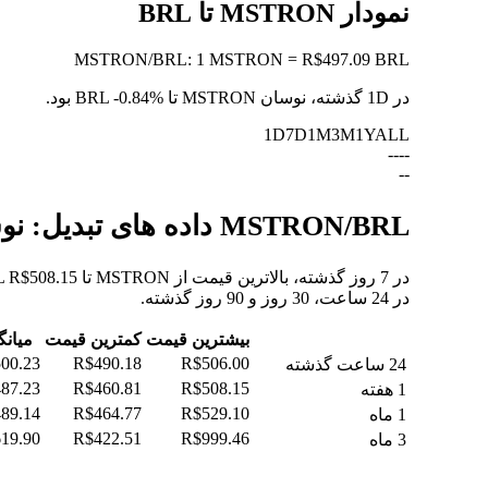
نمودار MSTRON تا BRL
MSTRON
/
BRL
:
1 MSTRON = R$497.09 BRL
در 1D گذشته، نوسان MSTRON تا BRL
-0.84%
بود.
1D
7D
1M
3M
1Y
ALL
--
--
--
MSTRON/BRL داده های تبدیل: نوسانات ارزش و تغییرات قیمت از MSTRON به BRL
در 24 ساعت، 30 روز و 90 روز گذشته.
بیشترین قیمت
کمترین قیمت
میانگ
00.23
R$490.18
R$506.00
24 ساعت گذشته
87.23
R$460.81
R$508.15
1 هفته
89.14
R$464.77
R$529.10
1 ماه
19.90
R$422.51
R$999.46
3 ماه