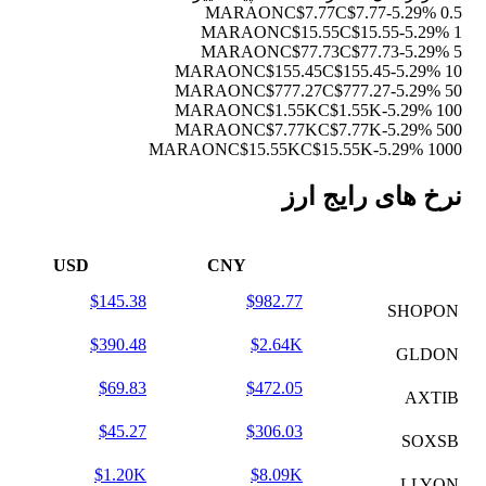
C$7.77
C$7.77
-5.29%
0.5 MARAON
C$15.55
C$15.55
-5.29%
1 MARAON
C$77.73
C$77.73
-5.29%
5 MARAON
C$155.45
C$155.45
-5.29%
10 MARAON
C$777.27
C$777.27
-5.29%
50 MARAON
C$1.55K
C$1.55K
-5.29%
100 MARAON
C$7.77K
C$7.77K
-5.29%
500 MARAON
C$15.55K
C$15.55K
-5.29%
1000 MARAON
نرخ های رایج ارز
USD
CNY
$145.38
$982.77
SHOPON
$390.48
$2.64K
GLDON
$69.83
$472.05
AXTIB
$45.27
$306.03
SOXSB
$1.20K
$8.09K
LLYON