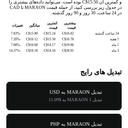
و کمترین آن C$15.50 بوده است. می‌توانید داده‌های بیشتری را
در جدول زیر بررسی کنید، از جمله قیمت MARAON تا CAD
در 24 ساعت، 30 روز و 90 روز گذشته.
بیشترین
کمترین
میانگین
تغییرات
قیمت
قیمت
24 ساعت گذشته
C$16.82
C$15.24
C$15.90
-7.83%
1 هفته
C$16.78
C$15.50
C$16.12
-7.20%
1 ماه
C$19.96
C$14.17
C$16.60
-7.68%
3 ماه
C$20.91
C$14.16
C$18.18
-14.37%
تبدیل های رایج
تبدیل MARAON به USD
تبدیل 1 MARAON به $11.09
تبدیل MARAON به PHP