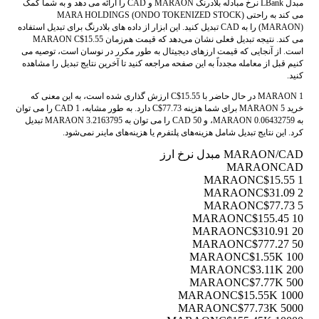
مبدل LBank نرخ مبادله بلادرنگ MARAON و CAD را ارائه می دهد و به شما کمک
می کند به راحتی MARA HOLDINGS (ONDO TOKENIZED STOCK)
(MARAON) را به CAD تبدیل کنید. این ابزار از داده های بلادرنگ برای تبدیل استفاده
می کند. نتیجه تبدیل فعلی نشان می‌دهد که قیمت هم‌زمان MARAON C$15.55
است. از آنجایی که قیمت ارزهای دیجیتال به طور مکرر در نوسان است، توصیه می
کنیم قبل از معامله مجدداً به این صفحه مراجعه کنید تا آخرین نتایج تبدیل را مشاهده
کنید.
1 MARAON در حال حاضر با C$15.55 ارزش گذاری شده است، به این معنی که
خرید 5 MARAON برای شما هزینه C$77.73 دارد. به طور مشابه، 1 CAD را می توان
به 0.06432759 MARAON، و 50 CAD را می توان به 3.2163795 MARAON تبدیل
کرد. این نتایج تبدیل شامل هزینه‌های پلتفرم یا هزینه‌های ماینر نمی‌شود.
MARAON/CAD مبدل نرخ ارز
MARAON
CAD
C$15.55
1 MARAON
C$31.09
2 MARAON
C$77.73
5 MARAON
C$155.45
10 MARAON
C$310.91
20 MARAON
C$777.27
50 MARAON
C$1.55K
100 MARAON
C$3.11K
200 MARAON
C$7.77K
500 MARAON
C$15.55K
1000 MARAON
C$77.73K
5000 MARAON