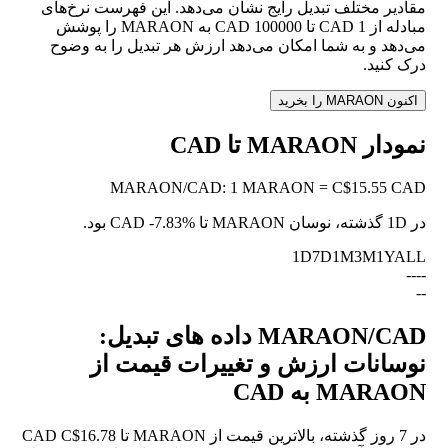
مقادیر مختلف تبدیل رایج نشان می‌دهد. این فهرست نرخ‌های
مبادله از 1 CAD تا 100000 CAD به MARAON را پوشش
می‌دهد و به شما امکان می‌دهد ارزش هر تبدیل را به وضوح
درک کنید.
اکنون MARAON را بخرید
نمودار MARAON تا CAD
MARAON
/
CAD
:
1 MARAON = C$15.55 CAD
در 1D گذشته، نوسان MARAON تا CAD
-7.83%
بود.
1D
7D
1M
3M
1Y
ALL
--
--
--
MARAON/CAD داده های تبدیل:
نوسانات ارزش و تغییرات قیمت از
MARAON به CAD
در 7 روز گذشته، بالاترین قیمت از MARAON تا CAD C$16.78