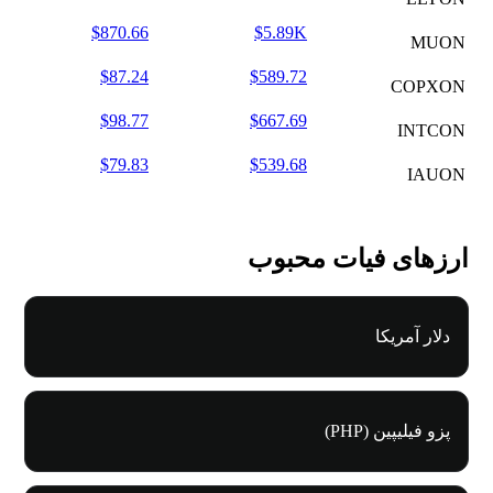
$870.66
$5.89K
MUON
$87.24
$589.72
COPXON
$98.77
$667.69
INTCON
$79.83
$539.68
IAUON
ارزهای فیات محبوب
دلار آمریکا
پزو فیلیپین (PHP)