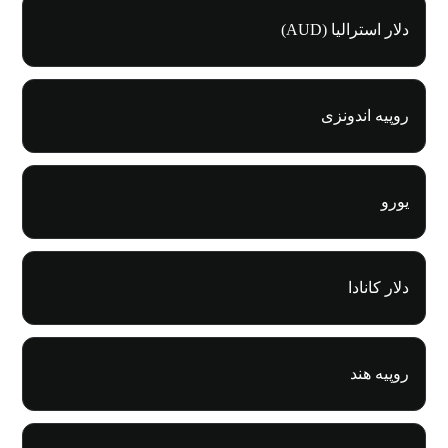
دلار استرالیا (AUD)
روپیه اندونزی
یورو
دلار کانادا
روپیه هند