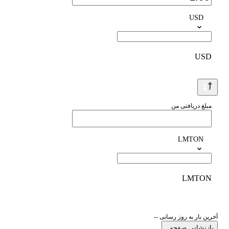
USD
USD
مبلغ دریافتی من
LMTON
LMTON
آخرین بار به روز رسانی --
بازنشانی صفحه