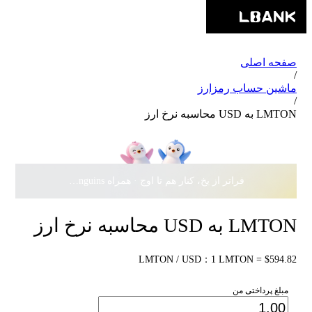
صفحه اصلی
/
ماشین حساب رمزارز
/
LMTON به USD محاسبه نرخ ارز
فراتر از یخ، کنار هم تا اوج · همراه Pudgy Penguins، سهمی از
LMTON به USD محاسبه نرخ ارز
LMTON / USD：1 LMTON = $594.82
مبلغ پرداختی من