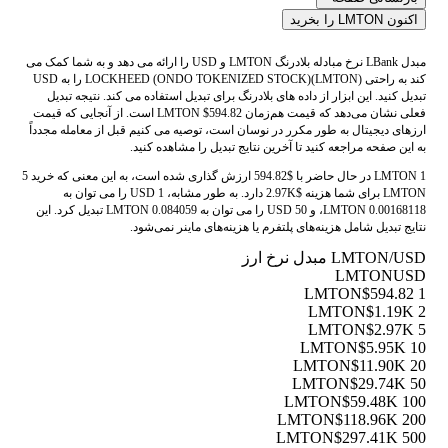
اکنون LMTON را بخرید
مبدل LBank نرخ مبادله بلادرنگ LMTON و USD را ارائه می دهد و به شما کمک می
کند به راحتی LOCKHEED (ONDO TOKENIZED STOCK)(LMTON) را به USD
تبدیل کنید. این ابزار از داده های بلادرنگ برای تبدیل استفاده می کند. نتیجه تبدیل
فعلی نشان می‌دهد که قیمت هم‌زمان LMTON $594.82 است. از آنجایی که قیمت
ارزهای دیجیتال به طور مکرر در نوسان است، توصیه می کنیم قبل از معامله مجدداً
به این صفحه مراجعه کنید تا آخرین نتایج تبدیل را مشاهده کنید.
1 LMTON در حال حاضر با $594.82 ارزش گذاری شده است، به این معنی که خرید 5
LMTON برای شما هزینه $2.97K دارد. به طور مشابه، 1 USD را می توان به
0.00168118 LMTON، و 50 USD را می توان به 0.084059 LMTON تبدیل کرد. این
نتایج تبدیل شامل هزینه‌های پلتفرم یا هزینه‌های ماینر نمی‌شود.
LMTON/USD مبدل نرخ ارز
LMTON
USD
$594.82
1 LMTON
$1.19K
2 LMTON
$2.97K
5 LMTON
$5.95K
10 LMTON
$11.90K
20 LMTON
$29.74K
50 LMTON
$59.48K
100 LMTON
$118.96K
200 LMTON
$297.41K
500 LMTON