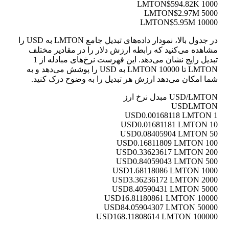
$594.82K
1000 LMTON
$2.97M
5000 LMTON
$5.95M
10000 LMTON
در جدول بالا، نمودار داده‌های تبدیل جامع LMTON به USD را
مشاهده می‌کنید که رابطه ارزش دلار را در مقادیر مختلف
تبدیل رایج نشان می‌دهد. این فهرست نرخ‌های مبادله از 1
LMTON تا 10000 LMTON به USD را پوشش می‌دهد و به
شما امکان می‌دهد ارزش هر تبدیل را به وضوح درک کنید.
USD/LMTON مبدل نرخ ارز
USD
LMTON
0.00168118 LMTON
1 USD
0.01681181 LMTON
10 USD
0.08405904 LMTON
50 USD
0.16811809 LMTON
100 USD
0.33623617 LMTON
200 USD
0.84059043 LMTON
500 USD
1.68118086 LMTON
1000 USD
3.36236172 LMTON
2000 USD
8.40590431 LMTON
5000 USD
16.81180861 LMTON
10000 USD
84.05904307 LMTON
50000 USD
168.11808614 LMTON
100000 USD