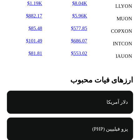
$1.19K
$8.04K
LLYON
$882.17
$5.96K
MUON
$85.48
$577.85
COPXON
$101.49
$686.07
INTCON
$81.81
$553.02
IAUON
ارزهای فیات محبوب
دلار آمریکا
پزو فیلیپین (PHP)