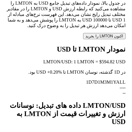
در جدول بالا، نمودار داده‌های تبدیل جامع USD به LMTON را
مشاهده می‌کنید که رابطه ارزش USD و LMTON را در مقادیر
مختلف تبدیل رایج نشان می‌دهد. این فهرست نرخ‌های مبادله از
1 USD تا 100000 USD به LMTON را پوشش می‌دهد و به شما
امکان می‌دهد ارزش هر تبدیل را به وضوح درک کنید.
اکنون LMTON را بخرید
نمودار LMTON تا USD
LMTON
/
USD
:
1 LMTON = $594.82 USD
در 1D گذشته، نوسان LMTON تا USD
+0.20%
بود.
1D
7D
1M
3M
1Y
ALL
--
--
--
LMTON/USD داده های تبدیل: نوسانات
ارزش و تغییرات قیمت از LMTON به
USD