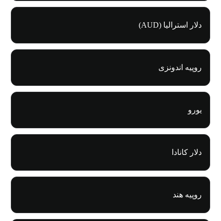
دلار استرالیا (AUD)
روپیه اندونزی
یورو
دلار کانادا
روپیه هند