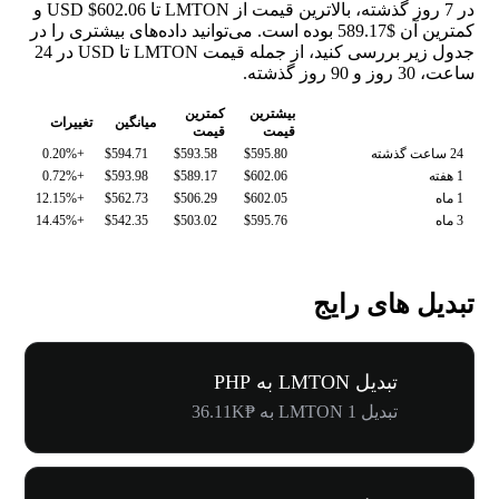
در 7 روز گذشته، بالاترین قیمت از LMTON تا USD $602.06 و
کمترین آن $589.17 بوده است. می‌توانید داده‌های بیشتری را در
جدول زیر بررسی کنید، از جمله قیمت LMTON تا USD در 24
ساعت، 30 روز و 90 روز گذشته.
بیشترین
کمترین
میانگین
تغییرات
قیمت
قیمت
24 ساعت گذشته
$595.80
$593.58
$594.71
+0.20%
1 هفته
$602.06
$589.17
$593.98
+0.72%
1 ماه
$602.05
$506.29
$562.73
+12.15%
3 ماه
$595.76
$503.02
$542.35
+14.45%
تبدیل های رایج
تبدیل LMTON به PHP
تبدیل 1 LMTON به ₱36.11K