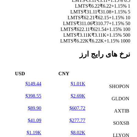
₹3.11
₹3.11
+1.15%
0.5 LMTS
₹6.22
₹6.22
+1.15%
1 LMTS
₹31.11
₹31.08
+1.15%
5 LMTS
₹62.21
₹62.15
+1.15%
10 LMTS
₹311.06
₹310.77
+1.15%
50 LMTS
₹622.11
₹621.54
+1.15%
100 LMTS
₹3.11K
₹3.11K
+1.15%
500 LMTS
₹6.22K
₹6.22K
+1.15%
1000 LMTS
نرخ های رایج ارز
USD
CNY
$149.44
$1.01K
SHOPON
$398.55
$2.69K
GLDON
$89.90
$607.72
AXTIB
$41.09
$277.77
SOXSB
$1.19K
$8.02K
LLYON