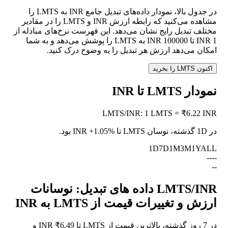
در جدول بالا، نمودار داده‌های تبدیل جامع INR به LMTS را
مشاهده می‌کنید که رابطه ارزش INR و LMTS را در مقادیر
مختلف تبدیل رایج نشان می‌دهد. این فهرست نرخ‌های مبادله از
1 INR تا 100000 INR به LMTS را پوشش می‌دهد و به شما
امکان می‌دهد ارزش هر تبدیل را به وضوح درک کنید.
اکنون LMTS را بخرید
نمودار LMTS تا INR
LMTS
/
INR
:
1 LMTS = ₹6.22 INR
در 1D گذشته، نوسان LMTS تا INR
+1.05%
بود.
1D
7D
1M
3M
1Y
ALL
--
--
--
LMTS/INR داده های تبدیل: نوسانات
ارزش و تغییرات قیمت از LMTS به INR
در 7 روز گذشته، بالاترین قیمت از LMTS تا INR ₹6.49 و