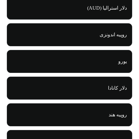
دلار استرالیا (AUD)
روپیه اندونزی
یورو
دلار کانادا
روپیه هند