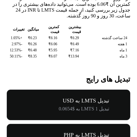
کمترین آن ₹6.06 بوده است. می‌توانید داده‌های بیشتری را در
جدول زیر بررسی کنید، از جمله قیمت LMTS تا INR در 24
ساعت، 30 روز و 90 روز گذشته.
بیشترین
کمترین
میانگین
تغییرات
قیمت
قیمت
24 ساعت گذشته
₹6.29
₹6.16
₹6.23
+1.05%
1 هفته
₹6.49
₹6.06
₹6.26
-2.97%
1 ماه
₹7.16
₹5.95
₹6.48
-12.53%
3 ماه
₹13.94
₹6.07
₹8.35
-50.11%
تبدیل های رایج
تبدیل LMTS به USD
تبدیل 1 LMTS به $0.0654
تبدیل LMTS به PHP