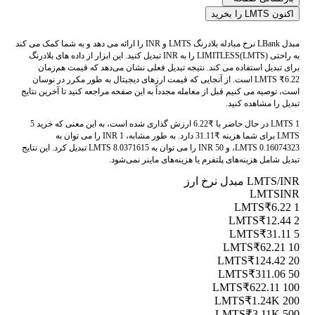
اکنون LMTS را بخرید
مبدل LBank نرخ مبادله بلادرنگ LMTS و INR را ارائه می دهد و به شما کمک می کند
به راحتی LIMITLESS(LMTS) را به INR تبدیل کنید. این ابزار از داده های بلادرنگ
برای تبدیل استفاده می کند. نتیجه تبدیل فعلی نشان می‌دهد که قیمت هم‌زمان
LMTS ₹6.22 است. از آنجایی که قیمت ارزهای دیجیتال به طور مکرر در نوسان
است، توصیه می کنیم قبل از معامله مجدداً به این صفحه مراجعه کنید تا آخرین نتایج
تبدیل را مشاهده کنید.
1 LMTS در حال حاضر با ₹6.22 ارزش گذاری شده است، به این معنی که خرید 5
LMTS برای شما هزینه ₹31.11 دارد. به طور مشابه، 1 INR را می توان به
0.16074323 LMTS، و 50 INR را می توان به 8.0371615 LMTS تبدیل کرد. این نتایج
تبدیل شامل هزینه‌های پلتفرم یا هزینه‌های ماینر نمی‌شود.
LMTS/INR مبدل نرخ ارز
LMTS
INR
₹6.22
1 LMTS
₹12.44
2 LMTS
₹31.11
5 LMTS
₹62.21
10 LMTS
₹124.42
20 LMTS
₹311.06
50 LMTS
₹622.11
100 LMTS
₹1.24K
200 LMTS
₹3.11K
500 LMTS