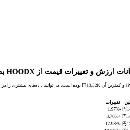
ین
تغییرات
-1.97%
円1
+3.70%
円1
-17.98%
円1