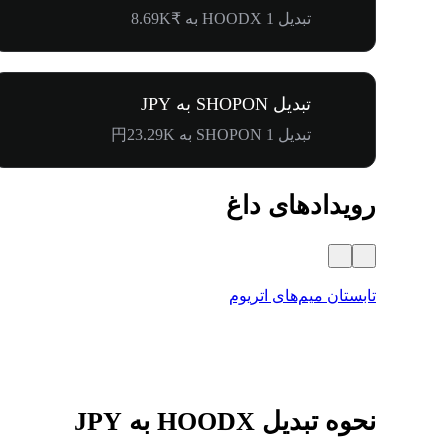
تبدیل 1 HOODX به ₹8.69K
تبدیل SHOPON به JPY
تبدیل 1 SHOPON به 円23.29K
رویدادهای داغ
تابستان میم‌های اتریوم
نحوه تبدیل HOODX به JPY