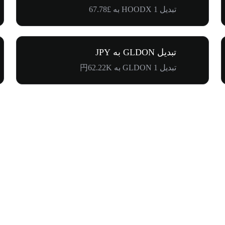
تبدیل 1 HOODX به £67.78
تبدیل GLDON به JPY
تبدیل 1 GLDON به 円62.22K