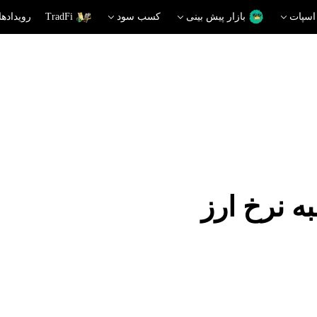
اسپات
بازار پیش بینی
کسب سود
TradFi
رویدادها