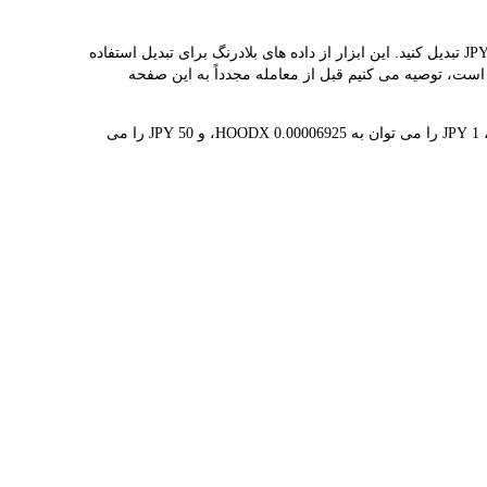
مبدل LBank نرخ مبادله بلادرنگ HOODX و JPY را ارائه می دهد و به شما کمک می کند به راحتی ROBINHOOD TOKENIZED(HOODX) را به JPY تبدیل کنید. این ابزار از داده های بلادرنگ برای تبدیل استفاده
ی دیجیتال به طور مکرر در نوسان است، توصیه می کنیم قبل از معامله مجدداً به این صفحه
1 HOODX در حال حاضر با 円14.44K ارزش گذاری شده است، به این معنی که خرید 5 HOODX برای شما هزینه 円72.20K دارد. به طور مشابه، 1 JPY را می توان به 0.00006925 HOODX، و 50 JPY را می