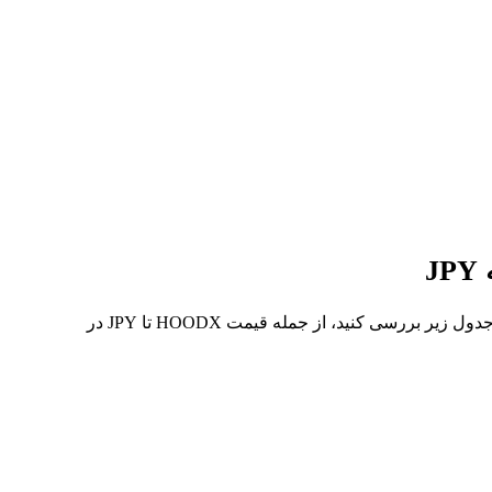
در 7 روز گذشته، بالاترین قیمت از HOODX تا JPY 円15.11K و کمترین آن 円13.32K بوده است. می‌توانید داده‌های بیشتری را در جدول زیر بررسی کنید، از جمله قیمت HOODX تا JPY در