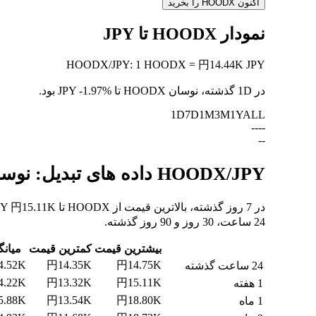
اکنون HOODX را بخرید
نمودار HOODX تا JPY
HOODX
/
JPY
:
1 HOODX = 円14.44K JPY
در 1D گذشته، نوسان HOODX تا JPY
-1.97%
بود.
1D
7D
1M
3M
1Y
ALL
--
--
--
HOODX/JPY داده های تبدیل: نوسانات ارزش و تغییرات قیمت از HOODX به JPY
24 ساعت، 30 روز و 90 روز گذشته.
بیشترین قیمت
کمترین قیمت
میانگ
4.52K
円14.35K
円14.75K
24 ساعت گذشته
4.22K
円13.32K
円15.11K
1 هفته
5.88K
円13.54K
円18.80K
1 ماه