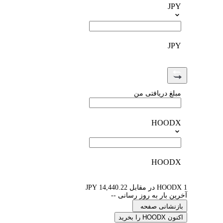
JPY
JPY
مبلغ دریافتی من
HOODX
HOODX
1 HOODX در مقابل 14,440.22 JPY
آخرین بار به روز رسانی --
بازنشانی صفحه
اکنون HOODX را بخرید