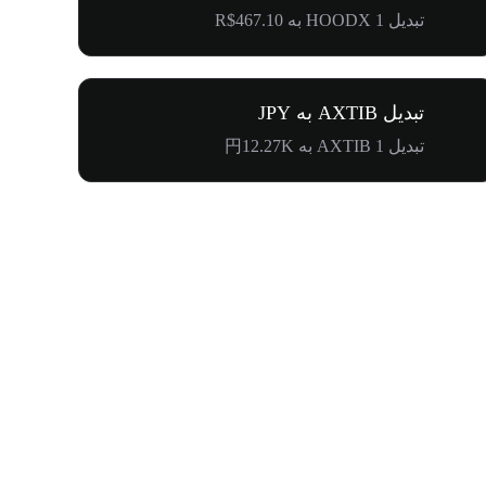
تبدیل 1 HOODX به R$467.10
تبدیل AXTIB به JPY
تبدیل 1 AXTIB به 円12.27K
کارناوال لیست شد