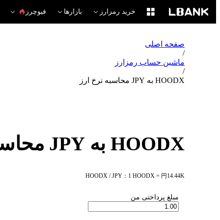
خرید رمزارز
بازارها
فیوچرز
صفحه اصلی
/
ماشین حساب رمزارز
/
HOODX به JPY محاسبه نرخ ارز
HOODX به JPY محاسبه نرخ ارز
HOODX / JPY：1 HOODX = 円14.44K
مبلغ پرداختی من