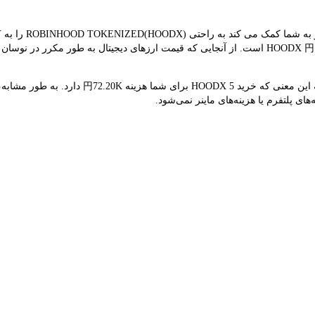
می کند. نتیجه تبدیل فعلی نشان می‌دهد که قیمت هم‌زمان HOODX 円14.44K است. از آنجایی که قیمت ارزها