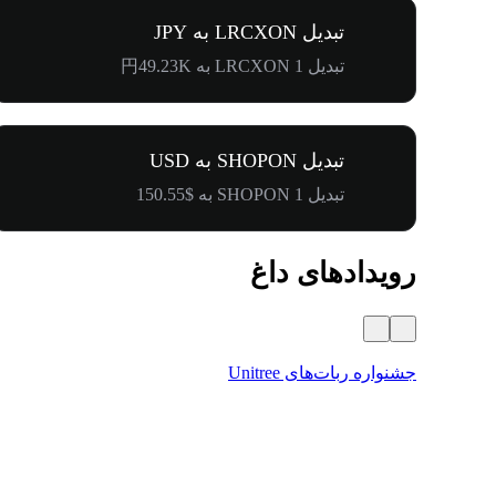
تبدیل LRCXON به JPY
تبدیل 1 LRCXON به 円49.23K
تبدیل SHOPON به USD
تبدیل 1 SHOPON به $150.55
رویدادهای داغ
جشنواره ربات‌های Unitree