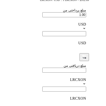
LRCXON / USD：1 LRCXON = $312.09
مبلغ پرداختی من
USD
USD
مبلغ دریافتی من
LRCXON
LRCXON