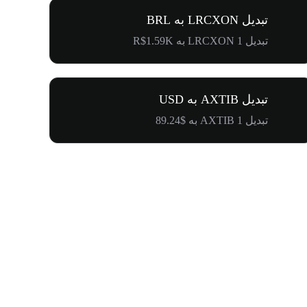
تبدیل LRCXON به BRL
تبدیل 1 LRCXON به R$1.59K
تبدیل AXTIB به USD
تبدیل 1 AXTIB به $89.24
۵۰۰٬۰۰۰ دلار جایزه برای کامیونیتی پنگوئن‌ها