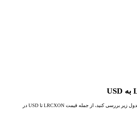
در 7 روز گذشته، بالاترین قیمت از LRCXON تا USD $322.73 و کمترین آن $280.84 بوده است. می‌توانید داده‌های بیشتری را در جدول زیر بررسی کنید، از جمله قیمت LRCXON تا USD در