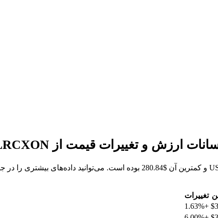
ن
تغییرات
+1.63%
$3
+6.00%
$3