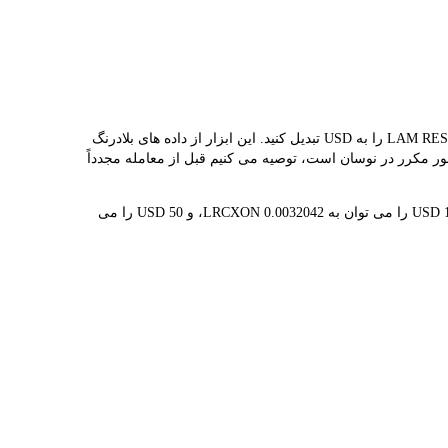
مبدل LBank نرخ مبادله بلادرنگ LRCXON و USD را ارائه می دهد و به شما کمک می کند به راحتی LAM RESEARCH (ONDO TOKENIZED)(LRCXON) را به USD تبدیل کنید. این ابزار از داده های بلادرنگ
LRCXON  است. از آنجایی که قیمت ارزهای دیجیتال به طور مکرر در نوسان است، توصیه می کنیم قبل از معامله مجدداً
1 LRCXON در حال حاضر با $312.09 ارزش گذاری شده است، به این معنی که خرید 5 LRCXON برای شما هزینه $1.56K دارد. به طور مشابه، 1 USD را می توان به 0.0032042 LRCXON، و 50 USD را می