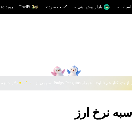
اسپات
بازار پیش بینی
کسب سود
TradFi
رویدادها
 یخ، کنار هم تا اوج · همراه Pudgy Penguins، سهمی از
۵۰۰٬۰۰۰
دلار جایزه 