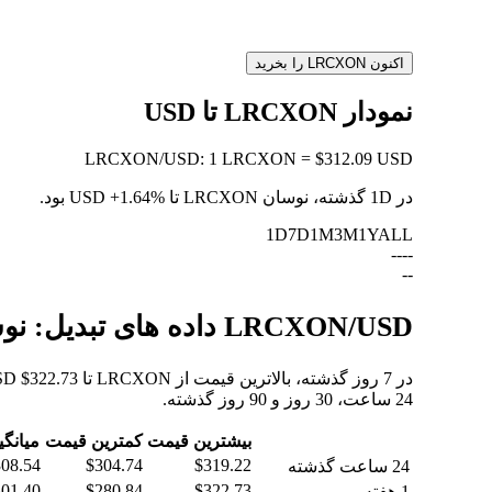
اکنون LRCXON را بخرید
نمودار LRCXON تا USD
LRCXON
/
USD
:
1 LRCXON = $312.09 USD
در 1D گذشته، نوسان LRCXON تا USD
+1.64%
بود.
1D
7D
1M
3M
1Y
ALL
--
--
--
LRCXON/USD داده های تبدیل: نوسانات ارزش و تغییرات قیمت از LRCXON به USD
24 ساعت، 30 روز و 90 روز گذشته.
بیشترین قیمت
کمترین قیمت
میانگی
08.54
$304.74
$319.22
24 ساعت گذشته
01.40
$280.84
$322.73
1 هفته