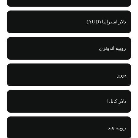
دلار استرالیا (AUD)
روپیه اندونزی
یورو
دلار کانادا
روپیه هند