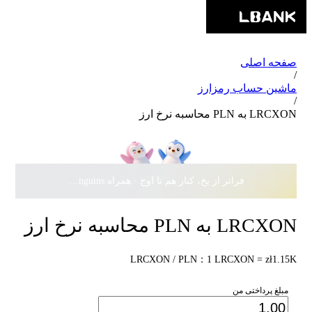
صفحه اصلی
/
ماشین حساب رمزارز
/
LRCXON به PLN محاسبه نرخ ارز
فراتر از یخ، کنار هم تا اوج · همراه Pudgy Penguins، سهمی از
LRCXON به PLN محاسبه نرخ ارز
LRCXON / PLN：1 LRCXON = zł1.15K
مبلغ پرداختی من