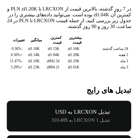
در 7 روز گذشته، بالاترین قیمت از LRCXON تا PLN zł1.20K و
کمترین آن zł1.04K بوده است. می‌توانید داده‌های بیشتری را در
جدول زیر بررسی کنید، از جمله قیمت LRCXON تا PLN در 24
ساعت، 30 روز و 90 روز گذشته.
بیشترین
کمترین
میانگین
تغییرات
قیمت
قیمت
24 ساعت گذشته
zł1.16K
zł1.15K
zł1.16K
-0.36%
1 هفته
zł1.20K
zł1.04K
zł1.14K
+6.50%
1 ماه
zł1.33K
zł942.54
zł1.16K
-11.47%
3 ماه
zł1.61K
zł994.21
zł1.23K
+5.29%
تبدیل های رایج
تبدیل LRCXON به USD
تبدیل 1 LRCXON به $310.48