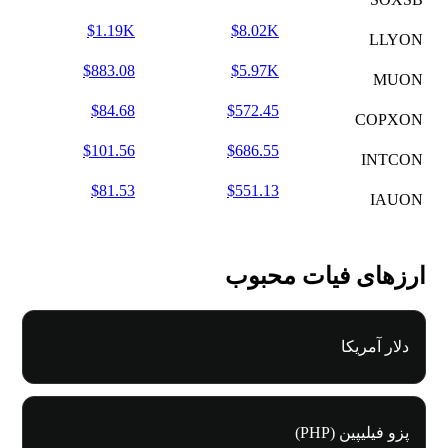
$1.19K
$8.02K
LLYON
$883.08
$5.97K
MUON
$84.68
$572.45
COPXON
$101.56
$686.55
INTCON
$81.53
$551.13
IAUON
ارزهای فیات محبوب
دلار آمریکا
پزو فیلیپین (PHP)