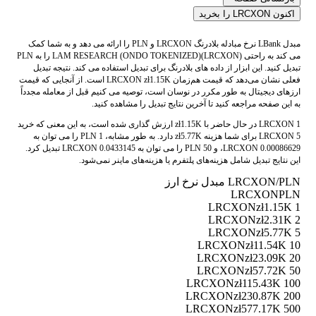
اکنون LRCXON را بخرید
مبدل LBank نرخ مبادله بلادرنگ LRCXON و PLN را ارائه می دهد و به شما کمک
می کند به راحتی LAM RESEARCH (ONDO TOKENIZED)(LRCXON) را به PLN
تبدیل کنید. این ابزار از داده های بلادرنگ برای تبدیل استفاده می کند. نتیجه تبدیل
فعلی نشان می‌دهد که قیمت هم‌زمان LRCXON zł1.15K است. از آنجایی که قیمت
ارزهای دیجیتال به طور مکرر در نوسان است، توصیه می کنیم قبل از معامله مجدداً
به این صفحه مراجعه کنید تا آخرین نتایج تبدیل را مشاهده کنید.
1 LRCXON در حال حاضر با zł1.15K ارزش گذاری شده است، به این معنی که خرید
5 LRCXON برای شما هزینه zł5.77K دارد. به طور مشابه، 1 PLN را می توان به
0.00086629 LRCXON، و 50 PLN را می توان به 0.0433145 LRCXON تبدیل کرد.
این نتایج تبدیل شامل هزینه‌های پلتفرم یا هزینه‌های ماینر نمی‌شود.
LRCXON/PLN مبدل نرخ ارز
LRCXON
PLN
zł1.15K
1 LRCXON
zł2.31K
2 LRCXON
zł5.77K
5 LRCXON
zł11.54K
10 LRCXON
zł23.09K
20 LRCXON
zł57.72K
50 LRCXON
zł115.43K
100 LRCXON
zł230.87K
200 LRCXON
zł577.17K
500 LRCXON