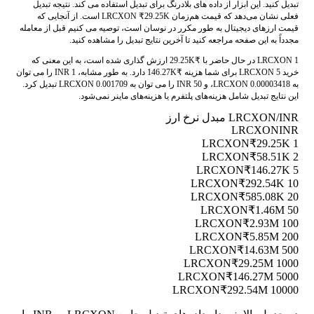
تبدیل کنید. این ابزار از داده های بلادرنگ برای تبدیل استفاده می کند. نتیجه تبدیل
فعلی نشان می‌دهد که قیمت هم‌زمان LRCXON ₹29.25K است. از آنجایی که
قیمت ارزهای دیجیتال به طور مکرر در نوسان است، توصیه می کنیم قبل از معامله
مجدداً به این صفحه مراجعه کنید تا آخرین نتایج تبدیل را مشاهده کنید.
1 LRCXON در حال حاضر با ₹29.25K ارزش گذاری شده است، به این معنی که
خرید 5 LRCXON برای شما هزینه ₹146.27K دارد. به طور مشابه، 1 INR را می توان
به 0.00003418 LRCXON، و 50 INR را می توان به 0.001709 LRCXON تبدیل کرد.
این نتایج تبدیل شامل هزینه‌های پلتفرم یا هزینه‌های ماینر نمی‌شود.
LRCXON/INR مبدل نرخ ارز
LRCXON
INR
₹29.25K
1 LRCXON
₹58.51K
2 LRCXON
₹146.27K
5 LRCXON
₹292.54K
10 LRCXON
₹585.08K
20 LRCXON
₹1.46M
50 LRCXON
₹2.93M
100 LRCXON
₹5.85M
200 LRCXON
₹14.63M
500 LRCXON
₹29.25M
1000 LRCXON
₹146.27M
5000 LRCXON
₹292.54M
10000 LRCXON