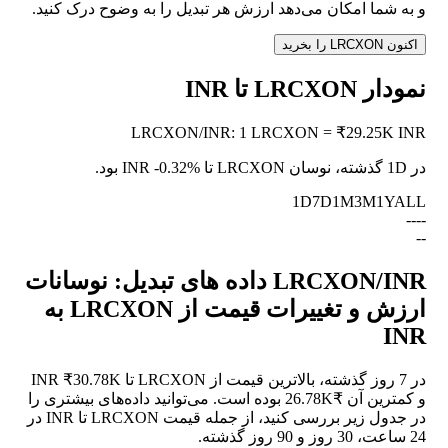
و به شما امکان می‌دهد ارزش هر تبدیل را به وضوح درک کنید.
اکنون LRCXON را بخرید
نمودار LRCXON تا INR
LRCXON
/
INR
:
1 LRCXON = ₹29.25K INR
در 1D گذشته، نوسان LRCXON تا INR
-0.32%
بود.
1D
7D
1M
3M
1Y
ALL
--
--
--
LRCXON/INR داده های تبدیل: نوسانات
ارزش و تغییرات قیمت از LRCXON به
INR
در 7 روز گذشته، بالاترین قیمت از LRCXON تا INR ₹30.78K
و کمترین آن ₹26.78K بوده است. می‌توانید داده‌های بیشتری را
در جدول زیر بررسی کنید، از جمله قیمت LRCXON تا INR در
24 ساعت، 30 روز و 90 روز گذشته.