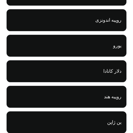
روپیه اندونزی
یورو
دلار کانادا
روپیه هند
ین ژاپن