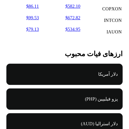
$86.11
$582.10
COPXON
$99.53
$672.82
INTCON
$79.13
$534.95
IAUON
ارزهای فیات محبوب
دلار آمریکا
پزو فیلیپین (PHP)
دلار استرالیا (AUD)