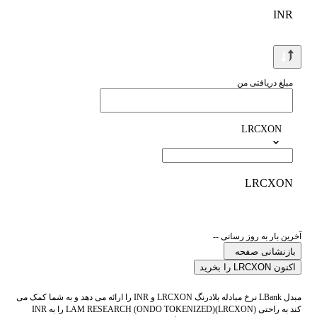
INR
مبلغ دریافتی من
LRCXON
LRCXON
آخرین بار به روز رسانی --
بازنشانی صفحه
اکنون LRCXON را بخرید
مبدل LBank نرخ مبادله بلادرنگ LRCXON و INR را ارائه می دهد و به شما کمک می
کند به راحتی LAM RESEARCH (ONDO TOKENIZED)(LRCXON) را به INR