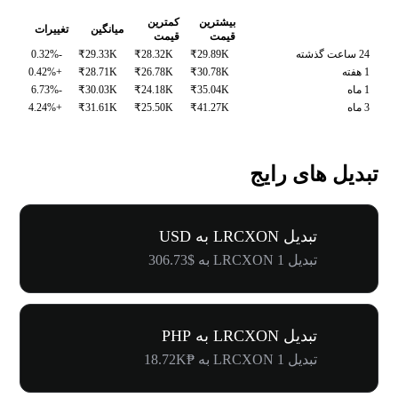
بیشترین
کمترین
میانگین
تغییرات
قیمت
قیمت
24 ساعت گذشته
₹29.89K
₹28.32K
₹29.33K
-0.32%
1 هفته
₹30.78K
₹26.78K
₹28.71K
+0.42%
1 ماه
₹35.04K
₹24.18K
₹30.03K
-6.73%
3 ماه
₹41.27K
₹25.50K
₹31.61K
+4.24%
تبدیل های رایج
تبدیل LRCXON به USD
تبدیل 1 LRCXON به $306.73
تبدیل LRCXON به PHP
تبدیل 1 LRCXON به ₱18.72K