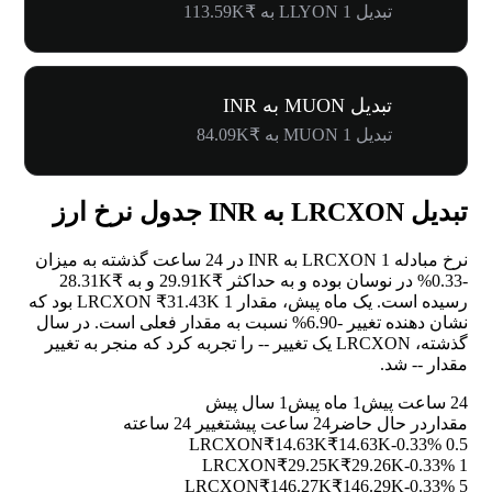
تبدیل 1 LLYON به ₹113.59K
تبدیل MUON به INR
تبدیل 1 MUON به ₹84.09K
تبدیل LRCXON به INR جدول نرخ ارز
نرخ مبادله 1 LRCXON به INR در 24 ساعت گذشته به میزان
-0.33%
در نوسان بوده و به حداکثر ₹29.91K و به ₹28.31K
رسیده است. یک ماه پیش، مقدار 1 LRCXON ₹31.43K بود که
نشان دهنده تغییر
-6.90%
نسبت به مقدار فعلی است. در سال
گذشته، LRCXON یک تغییر
--
را تجربه کرد که منجر به تغییر
مقدار
--
شد.
24 ساعت پیش
1 ماه پیش
1 سال پیش
مقدار
در حال حاضر
24 ساعت پیش
تغییر 24 ساعته
₹14.63K
₹14.63K
-0.33%
0.5 LRCXON
₹29.25K
₹29.26K
-0.33%
1 LRCXON
₹146.27K
₹146.29K
-0.33%
5 LRCXON