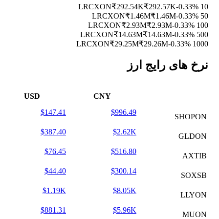
₹292.54K
₹292.57K
-0.33%
10 LRCXON
₹1.46M
₹1.46M
-0.33%
50 LRCXON
₹2.93M
₹2.93M
-0.33%
100 LRCXON
₹14.63M
₹14.63M
-0.33%
500 LRCXON
₹29.25M
₹29.26M
-0.33%
1000 LRCXON
نرخ های رایج ارز
USD
CNY
$147.41
$996.49
SHOPON
$387.40
$2.62K
GLDON
$76.45
$516.80
AXTIB
$44.40
$300.14
SOXSB
$1.19K
$8.05K
LLYON
$881.31
$5.96K
MUON