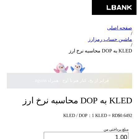
صفحه اصلی
/
ماشین حساب رمزارز
/
KLED به DOP محاسبه نرخ ارز
فراتر از یخ، کنار هم تا اوج · همراه Pudgy Penguins، سهمی از
KLED به DOP محاسبه نرخ ارز
KLED / DOP：1 KLED = RD$0.6492
مبلغ پرداختی من