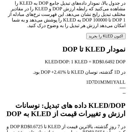
در جدول بالا، نمودار داده‌های تبدیل جامع DOP به KLED را
مشاهده می‌کنید که رابطه ارزش DOP و KLED را در مقادیر
مختلف تبدیل رایج نشان می‌دهد. این فهرست نرخ‌های مبادله از
1 DOP تا 100000 DOP به KLED را پوشش می‌دهد و به شما
امکان می‌دهد ارزش هر تبدیل را به وضوح درک کنید.
اکنون KLED را بخرید
نمودار KLED تا DOP
KLED
/
DOP
:
1 KLED = RD$0.6492 DOP
در 1D گذشته، نوسان KLED تا DOP
+2.41%
بود.
1D
7D
1M
3M
1Y
ALL
--
--
--
KLED/DOP داده های تبدیل: نوسانات
ارزش و تغییرات قیمت از KLED به DOP
در 7 روز گذشته، بالاترین قیمت از KLED تا DOP RD$0.6725 و