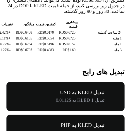
کمترین آن RD$0.5654 بوده است. می‌توانید داده‌های بیشتری را
در جدول زیر بررسی کنید، از جمله قیمت KLED تا DOP در 24
ساعت، 30 روز و 90 روز گذشته.
بیشترین
کمترین قیمت
میانگین
تغییرات
قیمت
24 ساعت گذشته
RD$0.6725
RD$0.6170
RD$0.6458
+2.42%
1 هفته
RD$0.6725
RD$0.5654
RD$0.6135
+6.11%
1 ماه
RD$0.8157
RD$0.5196
RD$0.6264
-16.77%
3 ماه
RD$1.60
RD$0.4083
RD$0.6795
-11.27%
تبدیل های رایج
تبدیل KLED به USD
تبدیل 1 KLED به $0.0112
تبدیل KLED به PHP