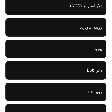
دلار استرالیا (AUD)
روپیه اندونزی
یورو
دلار کانادا
روپیه هند