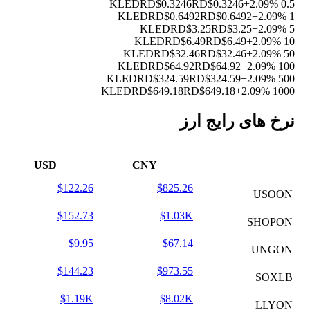
RD$0.3246
RD$0.3246
+2.09%
0.5 KLED
RD$0.6492
RD$0.6492
+2.09%
1 KLED
RD$3.25
RD$3.25
+2.09%
5 KLED
RD$6.49
RD$6.49
+2.09%
10 KLED
RD$32.46
RD$32.46
+2.09%
50 KLED
RD$64.92
RD$64.92
+2.09%
100 KLED
RD$324.59
RD$324.59
+2.09%
500 KLED
RD$649.18
RD$649.18
+2.09%
1000 KLED
نرخ های رایج ارز
USD
CNY
$122.26
$825.26
USOON
$152.73
$1.03K
SHOPON
$9.95
$67.14
UNGON
$144.23
$973.55
SOXLB
$1.19K
$8.02K
LLYON