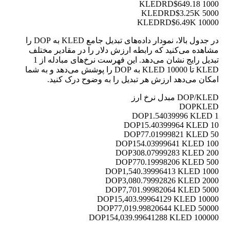
RD$649.18
1000 KLED
RD$3.25K
5000 KLED
RD$6.49K
10000 KLED
در جدول بالا، نمودار داده‌های تبدیل جامع KLED به DOP را
مشاهده می‌کنید که رابطه ارزش دلار را در مقادیر مختلف
تبدیل رایج نشان می‌دهد. این فهرست نرخ‌های مبادله از 1
KLED تا 10000 KLED به DOP را پوشش می‌دهد و به شما
امکان می‌دهد ارزش هر تبدیل را به وضوح درک کنید.
DOP/KLED مبدل نرخ ارز
DOP
KLED
1.54039996 KLED
1 DOP
15.40399964 KLED
10 DOP
77.01999821 KLED
50 DOP
154.03999641 KLED
100 DOP
308.07999283 KLED
200 DOP
770.19998206 KLED
500 DOP
1,540.39996413 KLED
1000 DOP
3,080.79992826 KLED
2000 DOP
7,701.99982064 KLED
5000 DOP
15,403.99964129 KLED
10000 DOP
77,019.99820644 KLED
50000 DOP
154,039.99641288 KLED
100000 DOP