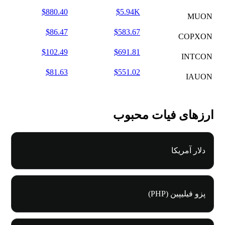
$880.40
$5.94K
MUON
$86.47
$583.67
COPXON
$102.49
$691.81
INTCON
$81.63
$551.02
IAUON
ارزهای فیات محبوب
دلار آمریکا
پزو فیلیپین (PHP)