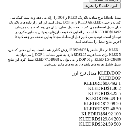
اکنون KLED را بخرید
مبدل LBank نرخ مبادله بلادرنگ KLED و DOP را ارائه می دهد و به شما کمک می
کند به راحتی KLED AI(KLED) را به DOP تبدیل کنید. این ابزار از داده های بلادرنگ
برای تبدیل استفاده می کند. نتیجه تبدیل فعلی نشان می‌دهد که قیمت هم‌زمان
KLED RD$0.6492 است. از آنجایی که قیمت ارزهای دیجیتال به طور مکرر در
نوسان است، توصیه می کنیم قبل از معامله مجدداً به این صفحه مراجعه کنید تا
آخرین نتایج تبدیل را مشاهده کنید.
1 KLED در حال حاضر با RD$0.6492 ارزش گذاری شده است، به این معنی که خرید
5 KLED برای شما هزینه RD$3.25 دارد. به طور مشابه، 1 DOP را می توان به
1.54039996 KLED، و 50 DOP را می توان به 77.019998 KLED تبدیل کرد. این نتایج
تبدیل شامل هزینه‌های پلتفرم یا هزینه‌های ماینر نمی‌شود.
KLED/DOP مبدل نرخ ارز
KLED
DOP
RD$0.6492
1 KLED
RD$1.30
2 KLED
RD$3.25
5 KLED
RD$6.49
10 KLED
RD$12.98
20 KLED
RD$32.46
50 KLED
RD$64.92
100 KLED
RD$129.84
200 KLED
RD$324.59
500 KLED