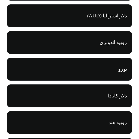
دلار استرالیا (AUD)
روپیه اندونزی
یورو
دلار کانادا
روپیه هند