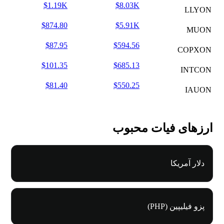
$1.19K
$8.03K
LLYON
$874.80
$5.91K
MUON
$87.95
$594.56
COPXON
$101.35
$685.13
INTCON
$81.40
$550.25
IAUON
ارزهای فیات محبوب
دلار آمریکا
پزو فیلیپین (PHP)