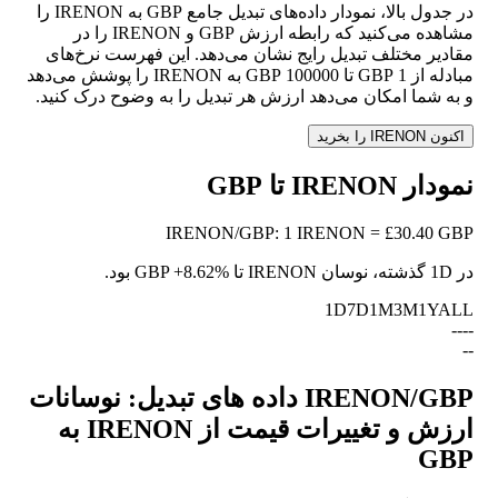
در جدول بالا، نمودار داده‌های تبدیل جامع GBP به IRENON را
مشاهده می‌کنید که رابطه ارزش GBP و IRENON را در
مقادیر مختلف تبدیل رایج نشان می‌دهد. این فهرست نرخ‌های
مبادله از 1 GBP تا 100000 GBP به IRENON را پوشش می‌دهد
و به شما امکان می‌دهد ارزش هر تبدیل را به وضوح درک کنید.
اکنون IRENON را بخرید
نمودار IRENON تا GBP
IRENON
/
GBP
:
1 IRENON = £30.40 GBP
در 1D گذشته، نوسان IRENON تا GBP
+8.62%
بود.
1D
7D
1M
3M
1Y
ALL
--
--
--
IRENON/GBP داده های تبدیل: نوسانات
ارزش و تغییرات قیمت از IRENON به
GBP