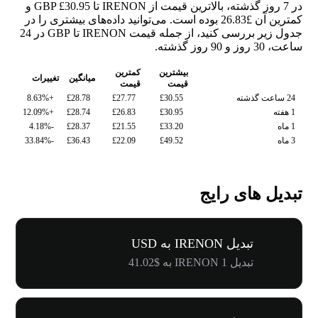
در 7 روز گذشته، بالاترین قیمت از IRENON تا GBP £30.95 و
کمترین آن £26.83 بوده است. می‌توانید داده‌های بیشتری را در
جدول زیر بررسی کنید، از جمله قیمت IRENON تا GBP در 24
ساعت، 30 روز و 90 روز گذشته.
بیشترین
کمترین
میانگین
تغییرات
قیمت
قیمت
24 ساعت گذشته
£30.55
£27.77
£28.78
+8.63%
1 هفته
£30.95
£26.83
£28.74
+12.09%
1 ماه
£33.20
£21.55
£28.37
-4.18%
3 ماه
£49.52
£22.09
£36.43
-33.84%
تبدیل های رایج
تبدیل IRENON به USD
تبدیل 1 IRENON به $41.02