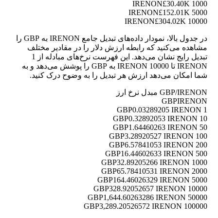
£30.40K
1000 IRENON
£152.01K
5000 IRENON
£304.02K
10000 IRENON
در جدول بالا، نمودار داده‌های تبدیل جامع IRENON به GBP را
مشاهده می‌کنید که رابطه ارزش دلار را در مقادیر مختلف
تبدیل رایج نشان می‌دهد. این فهرست نرخ‌های مبادله از 1
IRENON تا 10000 IRENON به GBP را پوشش می‌دهد و به
شما امکان می‌دهد ارزش هر تبدیل را به وضوح درک کنید.
GBP/IRENON مبدل نرخ ارز
GBP
IRENON
0.03289205 IRENON
1 GBP
0.32892053 IRENON
10 GBP
1.64460263 IRENON
50 GBP
3.28920527 IRENON
100 GBP
6.57841053 IRENON
200 GBP
16.44602633 IRENON
500 GBP
32.89205266 IRENON
1000 GBP
65.78410531 IRENON
2000 GBP
164.46026329 IRENON
5000 GBP
328.92052657 IRENON
10000 GBP
1,644.60263286 IRENON
50000 GBP
3,289.20526572 IRENON
100000 GBP