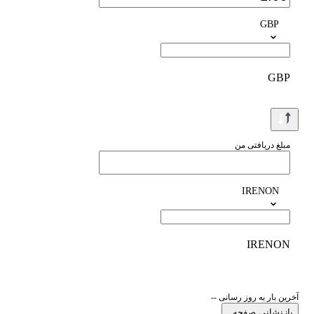
GBP
GBP
مبلغ دریافتی من
IRENON
IRENON
آخرین بار به روز رسانی --
بازنشانی صفحه