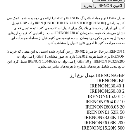
اکنون IRENON را بخرید
مبدل LBank نرخ مبادله بلادرنگ IRENON و GBP را ارائه می دهد و به شما کمک می
کند به راحتی IREN (ONDO TOKENIZED STOCK)(IRENON) را به GBP تبدیل
کنید. این ابزار از داده های بلادرنگ برای تبدیل استفاده می کند. نتیجه تبدیل فعلی
نشان می‌دهد که قیمت هم‌زمان IRENON £30.40 است. از آنجایی که قیمت ارزهای
دیجیتال به طور مکرر در نوسان است، توصیه می کنیم قبل از معامله مجدداً به این
صفحه مراجعه کنید تا آخرین نتایج تبدیل را مشاهده کنید.
1 IRENON در حال حاضر با £30.40 ارزش گذاری شده است، به این معنی که خرید 5
IRENON برای شما هزینه £152.01 دارد. به طور مشابه، 1 GBP را می توان به
0.03289205 IRENON، و 50 GBP را می توان به 1.6446025 IRENON تبدیل کرد. این
نتایج تبدیل شامل هزینه‌های پلتفرم یا هزینه‌های ماینر نمی‌شود.
IRENON/GBP مبدل نرخ ارز
IRENON
GBP
£30.40
1 IRENON
£60.80
2 IRENON
£152.01
5 IRENON
£304.02
10 IRENON
£608.05
20 IRENON
£1.52K
50 IRENON
£3.04K
100 IRENON
£6.08K
200 IRENON
£15.20K
500 IRENON