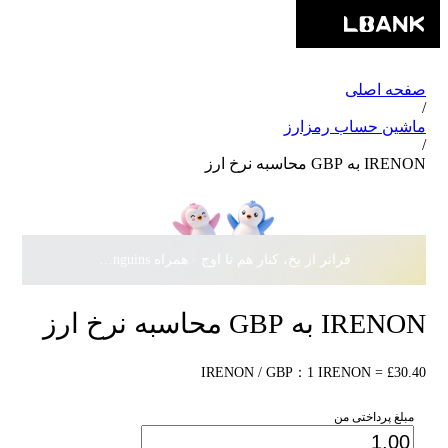
صفحه اصلی
/
ماشین حساب رمزارز
/
IRENON به GBP محاسبه نرخ ارز
فراتر از یخ، کنار هم تا اوج · همراه Pudgy Penguins، سهمی از
IRENON به GBP محاسبه نرخ ارز
IRENON / GBP：1 IRENON = £30.40
مبلغ پرداختی من