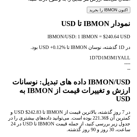
اکنون IBMON را بخرید
نمودار IBMON تا USD
IBMON
/
USD
:
1 IBMON = $240.64 USD
در 1D گذشته، نوسان IBMON تا USD
+0.12%
بود.
1D
7D
1M
3M
1Y
ALL
--
--
--
IBMON/USD داده های تبدیل: نوسانات
ارزش و تغییرات قیمت از IBMON به
USD
در 7 روز گذشته، بالاترین قیمت از IBMON تا USD $242.83 و
کمترین آن $221.36 بوده است. می‌توانید داده‌های بیشتری را در
جدول زیر بررسی کنید، از جمله قیمت IBMON تا USD در 24
ساعت، 30 روز و 90 روز گذشته.