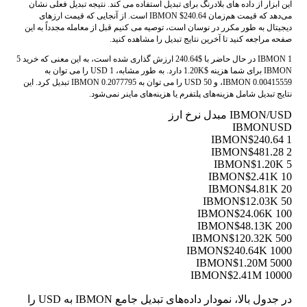
این ابزار از داده های بلادرنگ برای تبدیل استفاده می کند. نتیجه تبدیل فعلی نشان
می‌دهد که قیمت هم‌زمان IBMON $240.64 است. از آنجایی که قیمت ارزهای
دیجیتال به طور مکرر در نوسان است، توصیه می کنیم قبل از معامله مجدداً به این
صفحه مراجعه کنید تا آخرین نتایج تبدیل را مشاهده کنید.
1 IBMON در حال حاضر با $240.64 ارزش گذاری شده است، به این معنی که خرید 5
IBMON برای شما هزینه $1.20K دارد. به طور مشابه، 1 USD را می توان به
0.00415559 IBMON، و 50 USD را می توان به 0.2077795 IBMON تبدیل کرد. این
نتایج تبدیل شامل هزینه‌های پلتفرم یا هزینه‌های ماینر نمی‌شود.
IBMON/USD مبدل نرخ ارز
IBMON
USD
$240.64
1 IBMON
$481.28
2 IBMON
$1.20K
5 IBMON
$2.41K
10 IBMON
$4.81K
20 IBMON
$12.03K
50 IBMON
$24.06K
100 IBMON
$48.13K
200 IBMON
$120.32K
500 IBMON
$240.64K
1000 IBMON
$1.20M
5000 IBMON
$2.41M
10000 IBMON
در جدول بالا، نمودار داده‌های تبدیل جامع IBMON به USD را