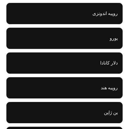
روپیه اندونزی
یورو
دلار کانادا
روپیه هند
ین ژاپن