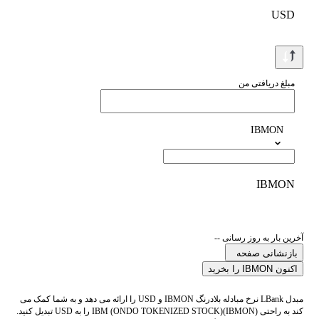
USD
مبلغ دریافتی من
IBMON
IBMON
آخرین بار به روز رسانی --
بازنشانی صفحه
اکنون IBMON را بخرید
مبدل LBank نرخ مبادله بلادرنگ IBMON و USD را ارائه می دهد و به شما کمک می
کند به راحتی IBM (ONDO TOKENIZED STOCK)(IBMON) را به USD تبدیل کنید.