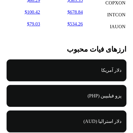
$86.29
$583.35
COPXON
$100.42
$678.84
INTCON
$79.03
$534.26
IAUON
ارزهای فیات محبوب
دلار آمریکا
پزو فیلیپین (PHP)
دلار استرالیا (AUD)