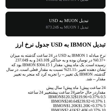
تبدیل MUON به USD
تبدیل 1 MUON به $873.24
تبدیل IBMON به USD جدول نرخ ارز
نرخ مبادله 1 IBMON به USD در 24 ساعت گذشته به میزان
+0.37%
در نوسان بوده و به حداکثر $243.10 و به $237.04
رسیده است. یک ماه پیش، مقدار 1 IBMON $304.15 بود که
نشان دهنده تغییر
-21.11%
نسبت به مقدار فعلی است. در سال
گذشته، IBMON یک تغییر
--
را تجربه کرد که منجر به تغییر
مقدار
--
شد.
24 ساعت پیش
1 ماه پیش
1 سال پیش
مقدار
در حال حاضر
24 ساعت پیش
تغییر 24 ساعته
$120.32
$119.96
+0.37%
0.5 IBMON
$240.64
$239.92
+0.37%
1 IBMON
$1.20K
$1.20K
+0.37%
5 IBMON
$2.41K
$2.40K
+0.37%
10 IBMON