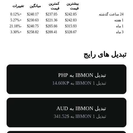
بیشترین
کمترین
میانگین
تغییرات
قیمت
قیمت
24 ساعت گذشته
$242.85
$237.05
$240.17
+0.12%
1 هفته
$242.83
$221.36
$230.63
+5.27%
1 ماه
$315.93
$205.66
$240.75
-21.18%
3 ماه
$328.67
$209.41
$258.82
+3.30%
تبدیل های رایج
تبدیل IBMON به PHP
تبدیل 1 IBMON به ₱14.60K
تبدیل IBMON به AUD
تبدیل 1 IBMON به $341.52