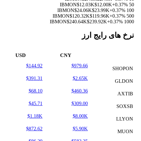
$12.03K
$12.00K
+0.37%
50 IBMON
$24.06K
$23.99K
+0.37%
100 IBMON
$120.32K
$119.96K
+0.37%
500 IBMON
$240.64K
$239.92K
+0.37%
1000 IBMON
نرخ های رایج ارز
USD
CNY
$144.92
$979.66
SHOPON
$391.31
$2.65K
GLDON
$68.10
$460.36
AXTIB
$45.71
$309.00
SOXSB
$1.18K
$8.00K
LLYON
$872.62
$5.90K
MUON