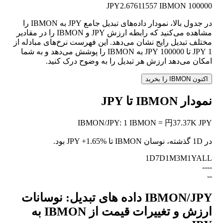
2.67611557 IBMON
100000 JPY
در جدول بالا، نمودار داده‌های تبدیل جامع JPY به IBMON را
مشاهده می‌کنید که رابطه ارزش JPY و IBMON را در مقادیر
مختلف تبدیل رایج نشان می‌دهد. این فهرست نرخ‌های مبادله از
1 JPY تا 100000 JPY به IBMON را پوشش می‌دهد و به شما
امکان می‌دهد ارزش هر تبدیل را به وضوح درک کنید.
اکنون IBMON را بخرید
نمودار IBMON تا JPY
IBMON
/
JPY
:
1 IBMON = 円37.37K JPY
در 1D گذشته، نوسان IBMON تا JPY
+1.65%
بود.
1D
7D
1M
3M
1Y
ALL
--
--
--
IBMON/JPY داده های تبدیل: نوسانات
ارزش و تغییرات قیمت از IBMON به