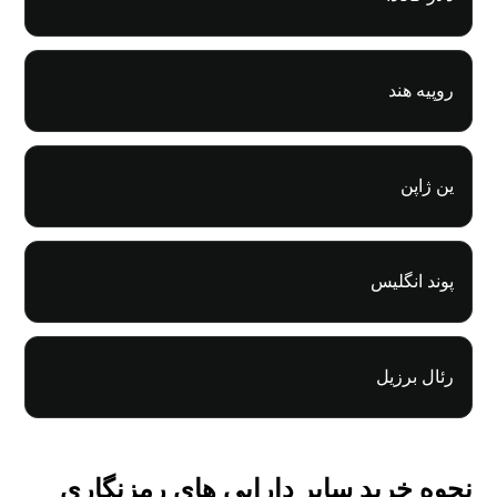
روپیه هند
ین ژاپن
پوند انگلیس
رئال برزیل
نحوه خرید سایر دارایی های رمزنگاری