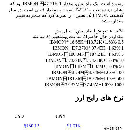
رسیده است. یک ماه پیش، مقدار 1 IBMON 円47.71K بود که
نشان دهنده تغییر
-21.51%
نسبت به مقدار فعلی است. در سال
گذشته، IBMON یک تغییر
--
را تجربه کرد که منجر به تغییر
مقدار
--
شد.
24 ساعت پیش
1 ماه پیش
1 سال پیش
مقدار
در حال حاضر
24 ساعت پیش
تغییر 24 ساعته
円18.68K
円18.72K
+1.63%
0.5 IBMON
円37.37K
円37.45K
+1.63%
1 IBMON
円186.84K
円187.24K
+1.63%
5 IBMON
円373.68K
円374.48K
+1.63%
10 IBMON
円1.87M
円1.87M
+1.63%
50 IBMON
円3.74M
円3.74M
+1.63%
100 IBMON
円18.68M
円18.72M
+1.63%
500 IBMON
円37.37M
円37.45M
+1.63%
1000 IBMON
نرخ های رایج ارز
USD
CNY
$150.12
$1.01K
SHOPON