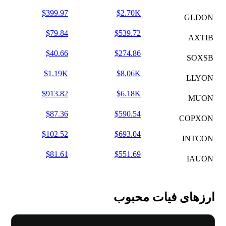
$399.97
$2.70K
GLDON
$79.84
$539.72
AXTIB
$40.66
$274.86
SOXSB
$1.19K
$8.06K
LLYON
$913.82
$6.18K
MUON
$87.36
$590.54
COPXON
$102.52
$693.04
INTCON
$81.61
$551.69
IAUON
ارزهای فیات محبوب