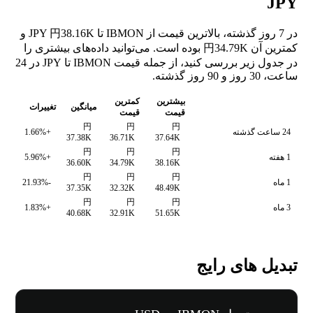
JPY
در 7 روز گذشته، بالاترین قیمت از IBMON تا JPY 円38.16K و
کمترین آن 円34.79K بوده است. می‌توانید داده‌های بیشتری را
در جدول زیر بررسی کنید، از جمله قیمت IBMON تا JPY در 24
ساعت، 30 روز و 90 روز گذشته.
بیشترین
کمترین
میانگین
تغییرات
قیمت
قیمت
円
円
円
24 ساعت گذشته
+1.66%
37.38K
36.71K
37.64K
円
円
円
1 هفته
+5.96%
36.60K
34.79K
38.16K
円
円
円
1 ماه
-21.93%
37.35K
32.32K
48.49K
円
円
円
3 ماه
+1.83%
40.68K
32.91K
51.65K
تبدیل های رایج