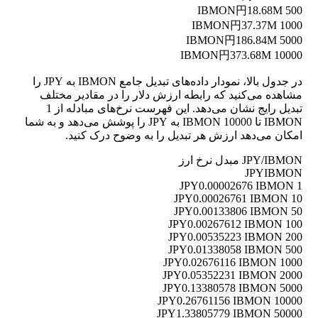
円18.68M
500 IBMON
円37.37M
1000 IBMON
円186.84M
5000 IBMON
円373.68M
10000 IBMON
در جدول بالا، نمودار داده‌های تبدیل جامع IBMON به JPY را
مشاهده می‌کنید که رابطه ارزش دلار را در مقادیر مختلف
تبدیل رایج نشان می‌دهد. این فهرست نرخ‌های مبادله از 1
IBMON تا 10000 IBMON به JPY را پوشش می‌دهد و به شما
امکان می‌دهد ارزش هر تبدیل را به وضوح درک کنید.
JPY/IBMON مبدل نرخ ارز
JPY
IBMON
0.00002676 IBMON
1 JPY
0.00026761 IBMON
10 JPY
0.00133806 IBMON
50 JPY
0.00267612 IBMON
100 JPY
0.00535223 IBMON
200 JPY
0.01338058 IBMON
500 JPY
0.02676116 IBMON
1000 JPY
0.05352231 IBMON
2000 JPY
0.13380578 IBMON
5000 JPY
0.26761156 IBMON
10000 JPY
1.33805779 IBMON
50000 JPY