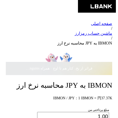
صفحه اصلی
/
ماشین حساب رمزارز
/
IBMON به JPY محاسبه نرخ ارز
فراتر از یخ، کنار هم تا اوج · همراه Pudgy Penguins، سهمی از
IBMON به JPY محاسبه نرخ ارز
IBMON / JPY：1 IBMON = 円37.37K
مبلغ پرداختی من