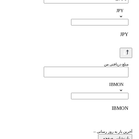
JPY
JPY
مبلغ دریافتی من
IBMON
IBMON
آخرین بار به روز رسانی --
بازنشانی صفحه