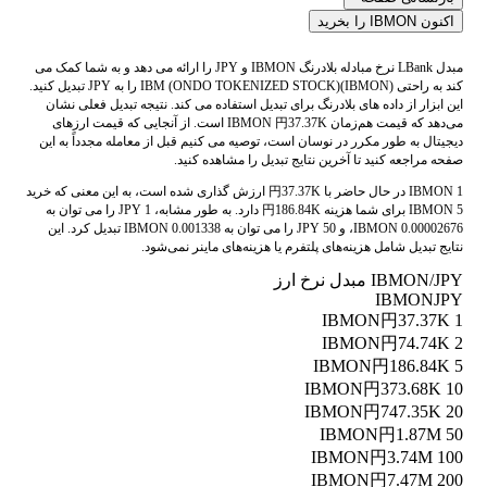
اکنون IBMON را بخرید
مبدل LBank نرخ مبادله بلادرنگ IBMON و JPY را ارائه می دهد و به شما کمک می
کند به راحتی IBM (ONDO TOKENIZED STOCK)(IBMON) را به JPY تبدیل کنید.
این ابزار از داده های بلادرنگ برای تبدیل استفاده می کند. نتیجه تبدیل فعلی نشان
می‌دهد که قیمت هم‌زمان IBMON 円37.37K است. از آنجایی که قیمت ارزهای
دیجیتال به طور مکرر در نوسان است، توصیه می کنیم قبل از معامله مجدداً به این
صفحه مراجعه کنید تا آخرین نتایج تبدیل را مشاهده کنید.
1 IBMON در حال حاضر با 円37.37K ارزش گذاری شده است، به این معنی که خرید
5 IBMON برای شما هزینه 円186.84K دارد. به طور مشابه، 1 JPY را می توان به
0.00002676 IBMON، و 50 JPY را می توان به 0.001338 IBMON تبدیل کرد. این
نتایج تبدیل شامل هزینه‌های پلتفرم یا هزینه‌های ماینر نمی‌شود.
IBMON/JPY مبدل نرخ ارز
IBMON
JPY
円37.37K
1 IBMON
円74.74K
2 IBMON
円186.84K
5 IBMON
円373.68K
10 IBMON
円747.35K
20 IBMON
円1.87M
50 IBMON
円3.74M
100 IBMON
円7.47M
200 IBMON