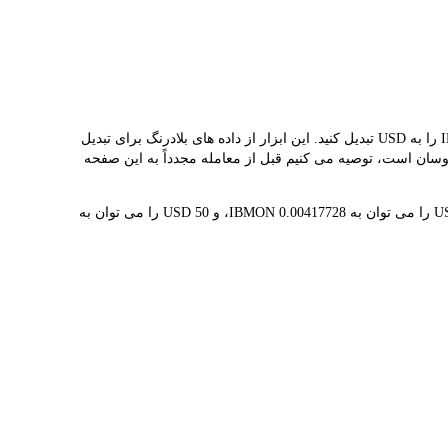
مبدل LBank نرخ مبادله بلادرنگ IBMON و USD را ارائه می دهد و به شما کمک می کند به راحتی IBM (ONDO TOKENIZED STOCK)(IBMON) را به USD تبدیل کنید. این ابزار از داده های بلادرنگ برای تبدیل
ه قیمت ارزهای دیجیتال به طور مکرر در نوسان است، توصیه می کنیم قبل از معامله مجدداً به این صفحه
1 IBMON در حال حاضر با $239.39 ارزش گذاری شده است، به این معنی که خرید 5 IBMON برای شما هزینه $1.20K دارد. به طور مشابه، 1 USD را می توان به 0.00417728 IBMON، و 50 USD را می توان به