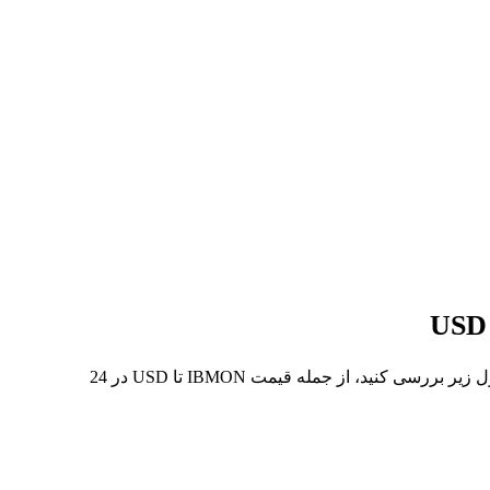
در 7 روز گذشته، بالاترین قیمت از IBMON تا USD $242.83 و کمترین آن $225.91 بوده است. می‌توانید داده‌های بیشتری را در جدول زیر بررسی کنید، از جمله قیمت IBMON تا USD در 24