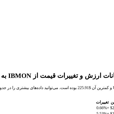
ن
تغییرات
+0.66%
$2
+5.53%
$2