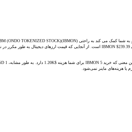
استفاده می کند. نتیجه تبدیل فعلی نشان می‌دهد که قیمت هم‌زمان IBMON $239.39 است. از آنجایی ک