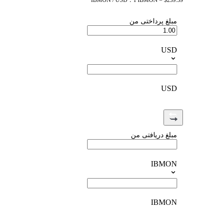
IBMON / USD：1 IBMON = $239.39
مبلغ پرداختی من
USD
USD
مبلغ دریافتی من
IBMON
IBMON