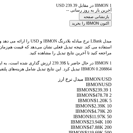
1 IBMON در مقابل 239.39 USD
آخرین بار به روز رسانی --
بازنشانی صفحه
اکنون IBMON را بخرید
مراجعه کنید تا آخرین نتایج تبدیل را مشاهده کنید.
0.208864 IBMON تبدیل کرد. این نتایج تبدیل شامل هزینه‌های پلتفرم یا هزینه‌های ماینر نمی‌شود.
IBMON/USD مبدل نرخ ارز
IBMON
USD
$239.39
1 IBMON
$478.78
2 IBMON
$1.20K
5 IBMON
$2.39K
10 IBMON
$4.79K
20 IBMON
$11.97K
50 IBMON
$23.94K
100 IBMON
$47.88K
200 IBMON
$119.69K
500 IBMON