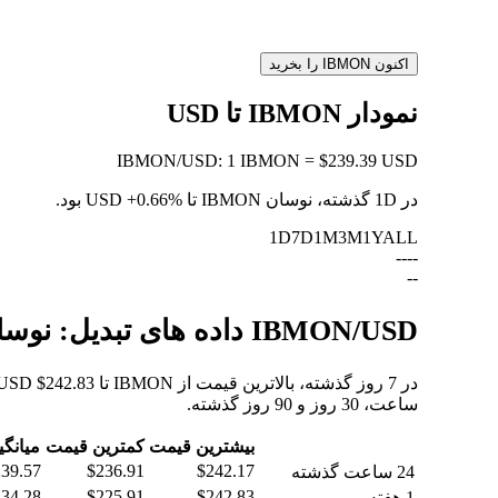
اکنون IBMON را بخرید
نمودار IBMON تا USD
IBMON
/
USD
:
1 IBMON = $239.39 USD
در 1D گذشته، نوسان IBMON تا USD
+0.66%
بود.
1D
7D
1M
3M
1Y
ALL
--
--
--
IBMON/USD داده های تبدیل: نوسانات ارزش و تغییرات قیمت از IBMON به USD
ساعت، 30 روز و 90 روز گذشته.
بیشترین قیمت
کمترین قیمت
میانگی
39.57
$236.91
$242.17
24 ساعت گذشته
34.28
$225.91
$242.83
1 هفته