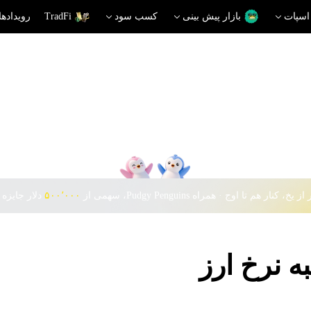
اسپات
بازار پیش بینی
کسب سود
TradFi
رویدادها
 یخ، کنار هم تا اوج · همراه Pudgy Penguins، سهمی از
۵۰۰٬۰۰۰
دلار جایزه 