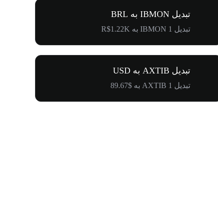
تبدیل IBMON به BRL
تبدیل 1 IBMON به R$1.22K
تبدیل AXTIB به USD
تبدیل 1 AXTIB به $89.67
۵۰۰٬۰۰۰ دلار جایزه برای کامیونیتی پنگوئن‌ها