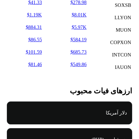
$41.33
$278.98
SOXSB
$1.19K
$8.01K
LLYON
$884.31
$5.97K
MUON
$86.55
$584.19
COPXON
$101.59
$685.73
INTCON
$81.46
$549.86
IAUON
ارزهای فیات محبوب
دلار آمریکا