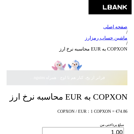
صفحه اصلی
/
ماشین حساب رمزارز
/
COPXON به EUR محاسبه نرخ ارز
فراتر از یخ، کنار هم تا اوج · همراه Pudgy Penguins، سهمی از
COPXON به EUR محاسبه نرخ ارز
COPXON / EUR：1 COPXON = €74.86
مبلغ پرداختی من