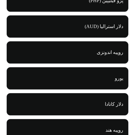
پزو فیلیپین (PHP)
دلار استرالیا (AUD)
روپیه اندونزی
یورو
دلار کانادا
روپیه هند