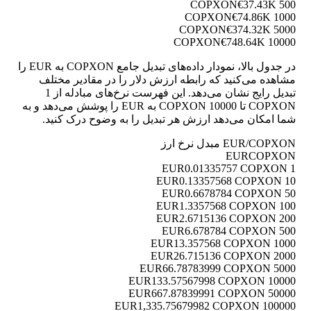
€37.43K
500 COPXON
€74.86K
1000 COPXON
€374.32K
5000 COPXON
€748.64K
10000 COPXON
در جدول بالا، نمودار داده‌های تبدیل جامع COPXON به EUR را
مشاهده می‌کنید که رابطه ارزش دلار را در مقادیر مختلف
تبدیل رایج نشان می‌دهد. این فهرست نرخ‌های مبادله از 1
COPXON تا 10000 COPXON به EUR را پوشش می‌دهد و به
شما امکان می‌دهد ارزش هر تبدیل را به وضوح درک کنید.
EUR/COPXON مبدل نرخ ارز
EUR
COPXON
0.01335757 COPXON
1 EUR
0.13357568 COPXON
10 EUR
0.6678784 COPXON
50 EUR
1.3357568 COPXON
100 EUR
2.6715136 COPXON
200 EUR
6.678784 COPXON
500 EUR
13.357568 COPXON
1000 EUR
26.715136 COPXON
2000 EUR
66.78783999 COPXON
5000 EUR
133.57567998 COPXON
10000 EUR
667.87839991 COPXON
50000 EUR
1,335.75679982 COPXON
100000 EUR