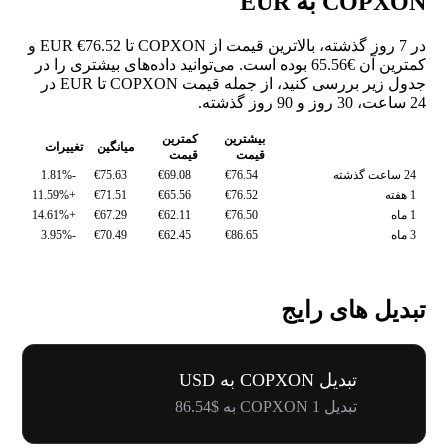
COPXON به EUR
در 7 روز گذشته، بالاترین قیمت از COPXON تا EUR €76.52 و
کمترین آن €65.56 بوده است. می‌توانید داده‌های بیشتری را در
جدول زیر بررسی کنید، از جمله قیمت COPXON تا EUR در
24 ساعت، 30 روز و 90 روز گذشته.
بیشترین
کمترین
میانگین
تغییرات
قیمت
قیمت
24 ساعت گذشته
€76.54
€69.08
€75.63
-1.81%
1 هفته
€76.52
€65.56
€71.51
+11.59%
1 ماه
€76.50
€62.11
€67.29
+14.61%
3 ماه
€86.65
€62.45
€70.49
-3.95%
تبدیل های رایج
تبدیل COPXON به USD
تبدیل 1 COPXON به $86.54