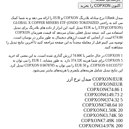
اکنون COPXON را بخرید
مبدل LBank نرخ مبادله بلادرنگ COPXON و EUR را ارائه می دهد و به شما کمک
می کند به راحتی GLOBAL X COPPER MINERS ETF (ONDO TOKENIZED
ETF)(COPXON) را به EUR تبدیل کنید. این ابزار از داده های بلادرنگ برای تبدیل
استفاده می کند. نتیجه تبدیل فعلی نشان می‌دهد که قیمت هم‌زمان COPXON
€74.86 است. از آنجایی که قیمت ارزهای دیجیتال به طور مکرر در نوسان است،
توصیه می کنیم قبل از معامله مجدداً به این صفحه مراجعه کنید تا آخرین نتایج تبدیل را
مشاهده کنید.
1 COPXON در حال حاضر با €74.86 ارزش گذاری شده است، به این معنی که خرید
5 COPXON برای شما هزینه €374.32 دارد. به طور مشابه، 1 EUR را می توان به
0.01335757 COPXON، و 50 EUR را می توان به 0.6678785 COPXON تبدیل کرد.
این نتایج تبدیل شامل هزینه‌های پلتفرم یا هزینه‌های ماینر نمی‌شود.
COPXON/EUR مبدل نرخ ارز
COPXON
EUR
€74.86
1 COPXON
€149.73
2 COPXON
€374.32
5 COPXON
€748.64
10 COPXON
€1.50K
20 COPXON
€3.74K
50 COPXON
€7.49K
100 COPXON
€14.97K
200 COPXON