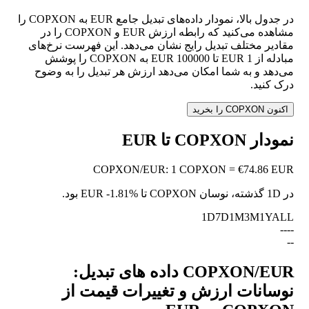
در جدول بالا، نمودار داده‌های تبدیل جامع EUR به COPXON را
مشاهده می‌کنید که رابطه ارزش EUR و COPXON را در
مقادیر مختلف تبدیل رایج نشان می‌دهد. این فهرست نرخ‌های
مبادله از 1 EUR تا 100000 EUR به COPXON را پوشش
می‌دهد و به شما امکان می‌دهد ارزش هر تبدیل را به وضوح
درک کنید.
اکنون COPXON را بخرید
نمودار COPXON تا EUR
COPXON
/
EUR
:
1 COPXON = €74.86 EUR
در 1D گذشته، نوسان COPXON تا EUR
-1.81%
بود.
1D
7D
1M
3M
1Y
ALL
--
--
--
COPXON/EUR داده های تبدیل:
نوسانات ارزش و تغییرات قیمت از