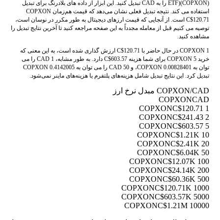
ETF)(COPXON) را به CAD تبدیل کنید. این ابزار از داده های بلادرنگ برای تبدیل
استفاده می کند. نتیجه تبدیل فعلی نشان می‌دهد که قیمت هم‌زمان COPXON
C$120.71 است. از آنجایی که قیمت ارزهای دیجیتال به طور مکرر در نوسان است،
توصیه می کنیم قبل از معامله مجدداً به این صفحه مراجعه کنید تا آخرین نتایج تبدیل را
مشاهده کنید.
1 COPXON در حال حاضر با C$120.71 ارزش گذاری شده است، به این معنی که
خرید 5 COPXON برای شما هزینه C$603.57 دارد. به طور مشابه، 1 CAD را می
توان به 0.00828401 COPXON، و 50 CAD را می توان به 0.4142005 COPXON
تبدیل کرد. این نتایج تبدیل شامل هزینه‌های پلتفرم یا هزینه‌های ماینر نمی‌شود.
COPXON/CAD مبدل نرخ ارز
COPXON
CAD
C$120.71
1 COPXON
C$241.43
2 COPXON
C$603.57
5 COPXON
C$1.21K
10 COPXON
C$2.41K
20 COPXON
C$6.04K
50 COPXON
C$12.07K
100 COPXON
C$24.14K
200 COPXON
C$60.36K
500 COPXON
C$120.71K
1000 COPXON
C$603.57K
5000 COPXON
C$1.21M
10000 COPXON