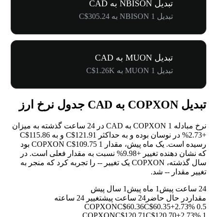
تبدیل NBISON به CAD
تبدیل 1 NBISON به C$305.24
تبدیل MUON به CAD
تبدیل 1 MUON به C$1.26K
تبدیل COPXON به CAD جدول نرخ ارز
نرخ مبادله 1 COPXON به CAD در 24 ساعت گذشته به میزان
+2.73%
در نوسان بوده و به حداکثر C$121.91 و به C$115.86
رسیده است. یک ماه پیش، مقدار 1 COPXON C$109.75 بود
که نشان دهنده تغییر
+9.98%
نسبت به مقدار فعلی است. در
سال گذشته، COPXON یک تغییر
--
را تجربه کرد که منجر به
تغییر مقدار
--
شد.
24 ساعت پیش
1 ماه پیش
1 سال پیش
مقدار
در حال حاضر
24 ساعت پیش
تغییر 24 ساعته
C$60.36
C$60.35
+2.73%
0.5 COPXON
C$120.71
C$120.70
+2.73%
1 COPXON