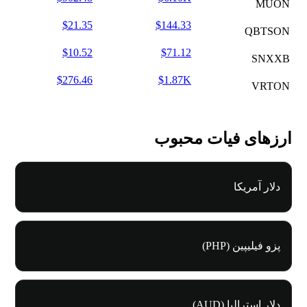
MUON
$21.35
$144.33
QBTSON
$10.52
$71.12
SNXXB
$276.46
$1.87K
VRTON
ارزهای فیات محبوب
دلار آمریکا
پزو فیلیپین (PHP)
دلار استرالیا (AUD)