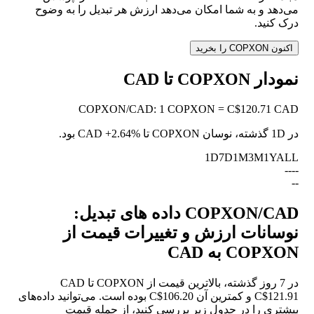
می‌دهد و به شما امکان می‌دهد ارزش هر تبدیل را به وضوح
درک کنید.
اکنون COPXON را بخرید
نمودار COPXON تا CAD
COPXON
/
CAD
:
1 COPXON = C$120.71 CAD
در 1D گذشته، نوسان COPXON تا CAD
+2.64%
بود.
1D
7D
1M
3M
1Y
ALL
--
--
--
COPXON/CAD داده های تبدیل:
نوسانات ارزش و تغییرات قیمت از
COPXON به CAD
در 7 روز گذشته، بالاترین قیمت از COPXON تا CAD
C$121.91 و کمترین آن C$106.20 بوده است. می‌توانید داده‌های
بیشتری را در جدول زیر بررسی کنید، از جمله قیمت