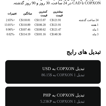
COPXON تا CAD در 24 ساعت، 30 روز و 90 روز گذشته.
بیشترین
کمترین
میانگین
تغییرات
قیمت
قیمت
24 ساعت گذشته
C$121.91
C$115.97
C$118.81
+2.65%
1 هفته
C$121.91
C$106.20
C$110.89
+13.01%
1 ماه
C$121.47
C$100.62
C$107.46
+9.96%
3 ماه
C$140.36
C$101.16
C$114.19
-0.02%
تبدیل های رایج
تبدیل COPXON به USD
تبدیل 1 COPXON به $86.15
تبدیل COPXON به PHP
تبدیل 1 COPXON به ₱5.23K