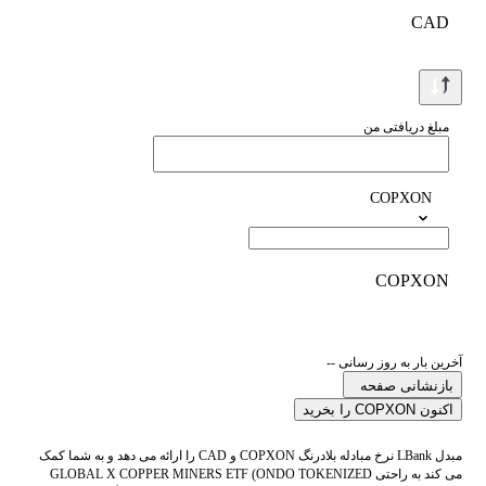
CAD
مبلغ دریافتی من
COPXON
COPXON
آخرین بار به روز رسانی --
بازنشانی صفحه
اکنون COPXON را بخرید
مبدل LBank نرخ مبادله بلادرنگ COPXON و CAD را ارائه می دهد و به شما کمک
می کند به راحتی GLOBAL X COPPER MINERS ETF (ONDO TOKENIZED