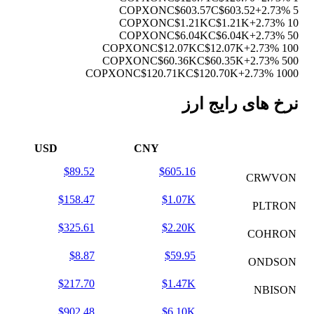
C$603.57
C$603.52
+2.73%
5 COPXON
C$1.21K
C$1.21K
+2.73%
10 COPXON
C$6.04K
C$6.04K
+2.73%
50 COPXON
C$12.07K
C$12.07K
+2.73%
100 COPXON
C$60.36K
C$60.35K
+2.73%
500 COPXON
C$120.71K
C$120.70K
+2.73%
1000 COPXON
نرخ های رایج ارز
USD
CNY
$89.52
$605.16
CRWVON
$158.47
$1.07K
PLTRON
$325.61
$2.20K
COHRON
$8.87
$59.95
ONDSON
$217.70
$1.47K
NBISON
$902.48
$6.10K