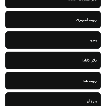
روپیه اندونزی
یورو
دلار کانادا
روپیه هند
ین ژاپن