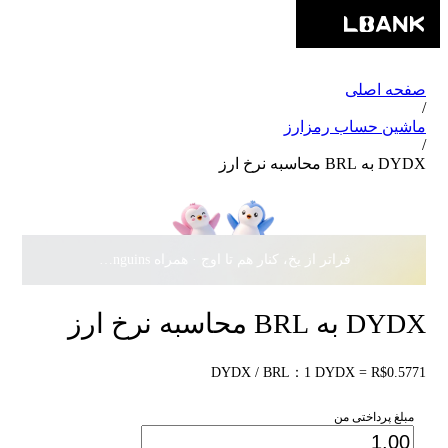
صفحه اصلی
/
ماشین حساب رمزارز
/
DYDX به BRL محاسبه نرخ ارز
فراتر از یخ، کنار هم تا اوج · همراه Pudgy Penguins، سهمی از
DYDX به BRL محاسبه نرخ ارز
DYDX / BRL：1 DYDX = R$0.5771
مبلغ پرداختی من