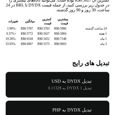
کمترین آن R$0.5627 بوده است. می‌توانید داده‌های بیشتری را
در جدول زیر بررسی کنید، از جمله قیمت DYDX تا BRL در 24
ساعت، 30 روز و 90 روز گذشته.
بیشترین
کمترین
میانگین
تغییرات
قیمت
قیمت
24 ساعت گذشته
R$0.5906
R$0.5703
R$0.5787
-1.90%
1 هفته
R$0.5984
R$0.5627
R$0.5772
+0.37%
1 ماه
R$0.7148
R$0.5452
R$0.6144
-19.28%
3 ماه
R$0.9693
R$0.5575
R$0.6967
-33.93%
تبدیل های رایج
تبدیل DYDX به USD
تبدیل 1 DYDX به $0.1132
تبدیل DYDX به PHP