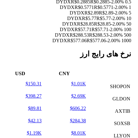
R$0.2885
R$0.2885
-2.00%
0.5 DYDX
R$0.5771
R$0.5771
-2.00%
1 DYDX
R$2.89
R$2.89
-2.00%
5 DYDX
R$5.77
R$5.77
-2.00%
10 DYDX
R$28.85
R$28.85
-2.00%
50 DYDX
R$57.71
R$57.71
-2.00%
100 DYDX
R$288.53
R$288.53
-2.00%
500 DYDX
R$577.06
R$577.06
-2.00%
1000 DYDX
نرخ های رایج ارز
USD
CNY
$150.31
$1.01K
SHOPON
$398.27
$2.69K
GLDON
$89.81
$606.22
AXTIB
$42.13
$284.38
SOXSB
$1.19K
$8.01K
LLYON