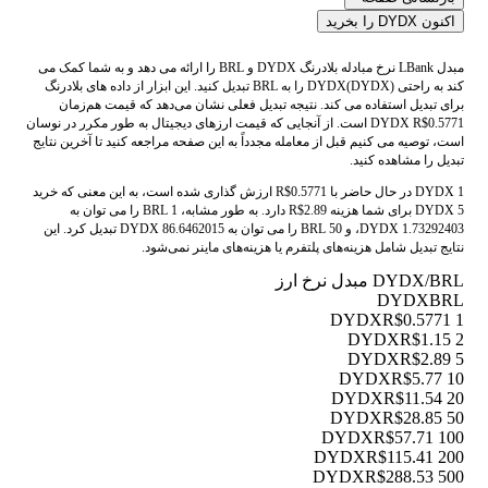
اکنون DYDX را بخرید
مبدل LBank نرخ مبادله بلادرنگ DYDX و BRL را ارائه می دهد و به شما کمک می
کند به راحتی DYDX(DYDX) را به BRL تبدیل کنید. این ابزار از داده های بلادرنگ
برای تبدیل استفاده می کند. نتیجه تبدیل فعلی نشان می‌دهد که قیمت هم‌زمان
DYDX R$0.5771 است. از آنجایی که قیمت ارزهای دیجیتال به طور مکرر در نوسان
است، توصیه می کنیم قبل از معامله مجدداً به این صفحه مراجعه کنید تا آخرین نتایج
تبدیل را مشاهده کنید.
1 DYDX در حال حاضر با R$0.5771 ارزش گذاری شده است، به این معنی که خرید
5 DYDX برای شما هزینه R$2.89 دارد. به طور مشابه، 1 BRL را می توان به
1.73292403 DYDX، و 50 BRL را می توان به 86.6462015 DYDX تبدیل کرد. این
نتایج تبدیل شامل هزینه‌های پلتفرم یا هزینه‌های ماینر نمی‌شود.
DYDX/BRL مبدل نرخ ارز
DYDX
BRL
R$0.5771
1 DYDX
R$1.15
2 DYDX
R$2.89
5 DYDX
R$5.77
10 DYDX
R$11.54
20 DYDX
R$28.85
50 DYDX
R$57.71
100 DYDX
R$115.41
200 DYDX
R$288.53
500 DYDX