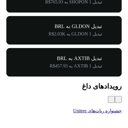
تبدیل 1 SHOPON به R$765.93
تبدیل GLDON به BRL
تبدیل 1 GLDON به R$2.03K
تبدیل AXTIB به BRL
تبدیل 1 AXTIB به R$457.93
رویدادهای داغ
جشنواره ربات‌های Unitree
۵۰۰٬۰۰۰ دلار جایز