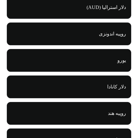
دلار استرالیا (AUD)
روپیه اندونزی
یورو
دلار کانادا
روپیه هند