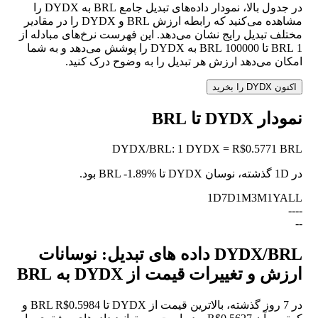
در جدول بالا، نمودار داده‌های تبدیل جامع BRL به DYDX را
مشاهده می‌کنید که رابطه ارزش BRL و DYDX را در مقادیر
مختلف تبدیل رایج نشان می‌دهد. این فهرست نرخ‌های مبادله از
1 BRL تا 100000 BRL به DYDX را پوشش می‌دهد و به شما
امکان می‌دهد ارزش هر تبدیل را به وضوح درک کنید.
اکنون DYDX را بخرید
نمودار DYDX تا BRL
DYDX
/
BRL
:
1 DYDX = R$0.5771 BRL
در 1D گذشته، نوسان DYDX تا BRL
-1.89%
بود.
1D
7D
1M
3M
1Y
ALL
--
--
--
DYDX/BRL داده های تبدیل: نوسانات
ارزش و تغییرات قیمت از DYDX به BRL
در 7 روز گذشته، بالاترین قیمت از DYDX تا BRL R$0.5984 و