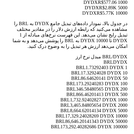
R$577.06
1000 DYDX
R$2.89K
5000 DYDX
R$5.77K
10000 DYDX
در جدول بالا، نمودار داده‌های تبدیل جامع DYDX به BRL را
مشاهده می‌کنید که رابطه ارزش دلار را در مقادیر مختلف
تبدیل رایج نشان می‌دهد. این فهرست نرخ‌های مبادله از 1
DYDX تا 10000 DYDX به BRL را پوشش می‌دهد و به شما
امکان می‌دهد ارزش هر تبدیل را به وضوح درک کنید.
BRL/DYDX مبدل نرخ ارز
BRL
DYDX
1.73292403 DYDX
1 BRL
17.32924028 DYDX
10 BRL
86.64620141 DYDX
50 BRL
173.29240283 DYDX
100 BRL
346.58480565 DYDX
200 BRL
866.46201413 DYDX
500 BRL
1,732.92402827 DYDX
1000 BRL
3,465.84805654 DYDX
2000 BRL
8,664.62014134 DYDX
5000 BRL
17,329.24028269 DYDX
10000 BRL
86,646.20141343 DYDX
50000 BRL
173,292.40282686 DYDX
100000 BRL