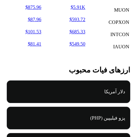
$875.96
$5.91K
MUON
$87.96
$593.72
COPXON
$101.53
$685.33
INTCON
$81.41
$549.50
IAUON
ارزهای فیات محبوب
دلار آمریکا
پزو فیلیپین (PHP)