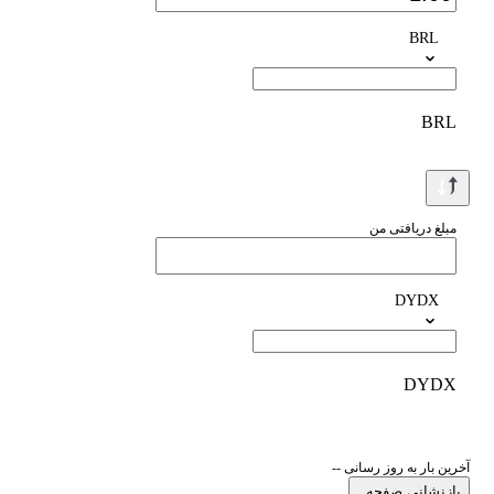
BRL
BRL
مبلغ دریافتی من
DYDX
DYDX
آخرین بار به روز رسانی --
بازنشانی صفحه