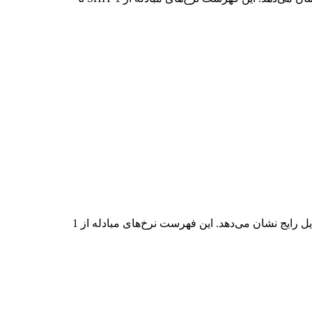
در جدول بالا، نمودار داده‌های تبدیل جامع USD به SHIT را مشاهده می‌کنید که رابطه ارزش USD و SHIT را در مقادیر مختلف تبدیل رایج نشان می‌دهد. این فهرست نرخ‌های مبادله از 1