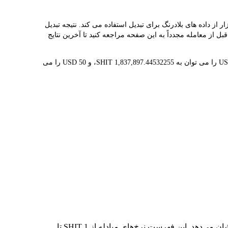
 ارائه می دهد و به شما کمک می کند به راحتی DOGESHIT(SHIT) را به USD تبدیل کنید. این ابزار از داده های بلادرنگ برای تبدیل استفاده می کند. نتیجه تبدیل
، توصیه می کنیم قبل از معامله مجدداً به این صفحه مراجعه کنید تا آخرین نتایج
1 SHIT در حال حاضر با $0.000001 ارزش گذاری شده است، به این معنی که خرید 5 SHIT برای شما هزینه $0.000003 دارد. به طور مشابه، 1 USD را می توان به 1,837,897.44532255 SHIT، و 50 USD را می
در جدول بالا، نمودار داده‌های تبدیل جامع SHIT به USD را مشاهده می‌کنید که رابطه ارزش دلار را در مقادیر مختلف تبدیل رایج نشان می‌دهد. این فهرست نرخ‌های مبادله از 1 SHIT تا