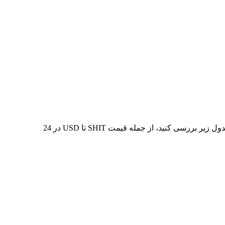
در 7 روز گذشته، بالاترین قیمت از SHIT تا USD $0.000001 و کمترین آن $0.000000 بوده است. می‌توانید داده‌های بیشتری را در جدول زیر بررسی کنید، از جمله قیمت SHIT تا USD در 24