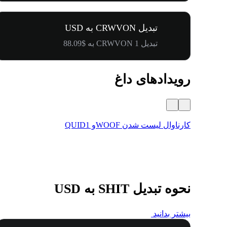
تبدیل CRWVON به USD
تبدیل 1 CRWVON به $88.09
رویدادهای داغ
کارناوال لیست شدن WOOFو QUID1
نحوه تبدیل SHIT به USD
بیشتر بدانید