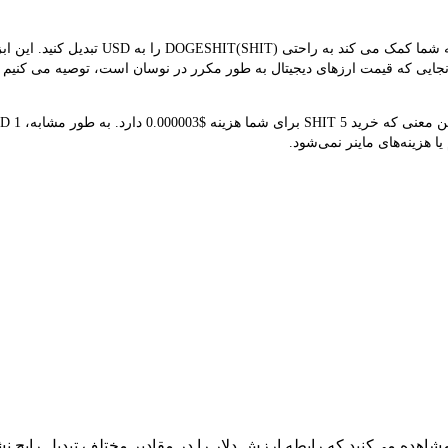
مبدل LBank نرخ مبادله بلادرنگ SHIT و USD را
هد که قیمت هم‌زمان SHIT $0.000001 است. از آنجایی که قیمت ارزهای دیجیتال به طور مکرر در نوسان است