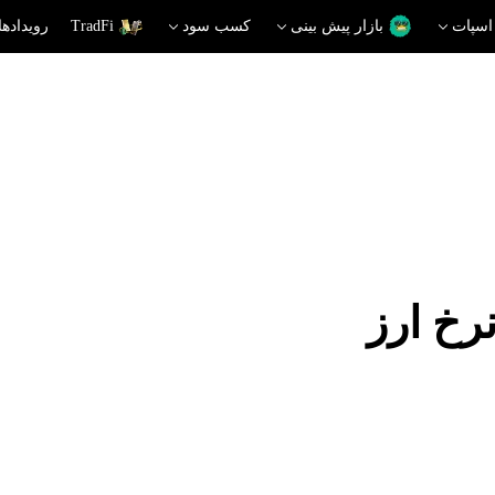
اسپات
بازار پیش بینی
کسب سود
TradFi
رویدادها