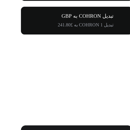
تبدیل COHRON به GBP
تبدیل 1 COHRON به £241.80
اولین دعوتت