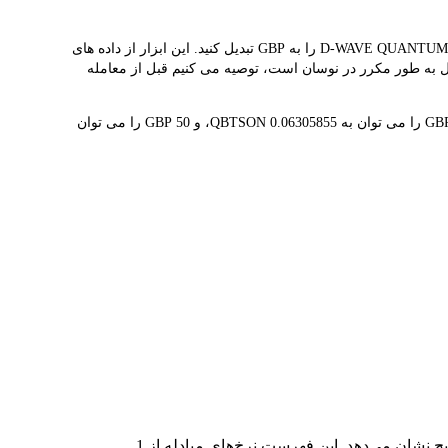
مبدل LBank نرخ مبادله بلادرنگ QBTSON و GBP را ارائه می دهد و به شما کمک می کند به راحتی D-WAVE QUANTUM (ONDO TOKENIZED STOCK)(QBTSON) را به GBP تبدیل کنید. این ابزار از داده های
م‌زمان QBTSON £15.86 است. از آنجایی که قیمت ارزهای دیجیتال به طور مکرر در نوسان است، توصیه می کنیم قبل از معامله
1 QBTSON در حال حاضر با £15.86 ارزش گذاری شده است، به این معنی که خرید 5 QBTSON برای شما هزینه £79.29 دارد. به طور مشابه، 1 GBP را می توان به 0.06305855 QBTSON، و 50 GBP را می توان
در جدول بالا، نمودار داده‌های تبدیل جامع QBTSON به GBP را مشاهده می‌کنید که رابطه ارزش دلار را در مقادیر مختلف تبدیل رایج نشان می‌دهد. این فهرست نرخ‌های مبادله از 1