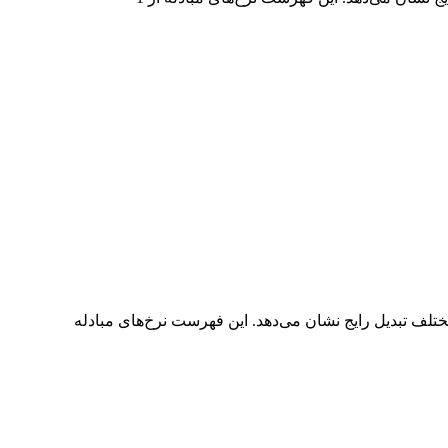
ل جامع GBP به QBTSON را مشاهده می‌کنید که رابطه ارزش GBP و QBTSON را در مقادیر مختلف تبدیل رایج نشان می‌دهد. این فهرست نرخ‌های مبادله