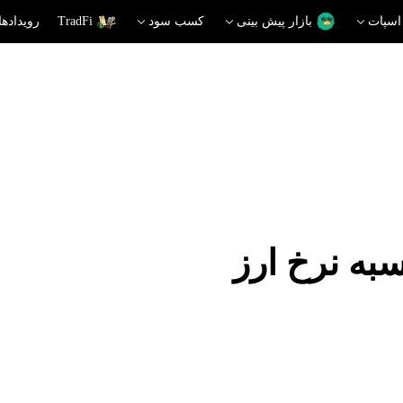
اسپات
بازار پیش بینی
کسب سود
TradFi
رویدادها