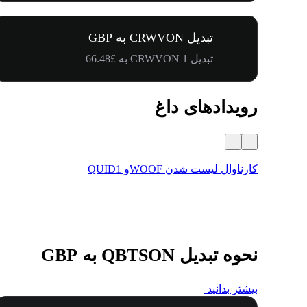
تبدیل CRWVON به GBP
تبدیل 1 CRWVON به £66.48
رویدادهای داغ
کارناوال لیست شدن WOOFو QUID1
نحوه تبدیل QBTSON به GBP
بیشتر بدانید