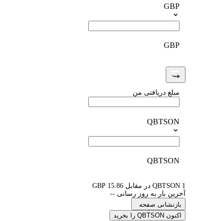
GBP
GBP
مبلغ دریافتی من
QBTSON
QBTSON
1 QBTSON در مقابل 15.86 GBP
آخرین بار به روز رسانی --
بازنشانی صفحه
اکنون QBTSON را بخرید