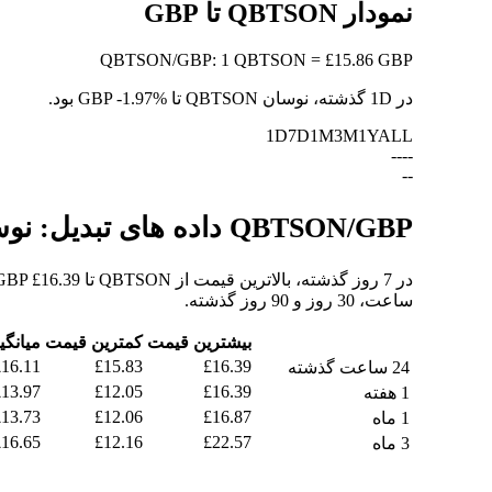
نمودار QBTSON تا GBP
QBTSON
/
GBP
:
1 QBTSON = £15.86 GBP
در 1D گذشته، نوسان QBTSON تا GBP
-1.97%
بود.
1D
7D
1M
3M
1Y
ALL
--
--
--
QBTSON/GBP داده های تبدیل: نوسانات ارزش و تغییرات قیمت از QBTSON به GBP
ساعت، 30 روز و 90 روز گذشته.
بیشترین قیمت
کمترین قیمت
میانگی
£16.11
£15.83
£16.39
24 ساعت گذشته
£13.97
£12.05
£16.39
1 هفته
£13.73
£12.06
£16.87
1 ماه
£16.65
£12.16
£22.57
3 ماه