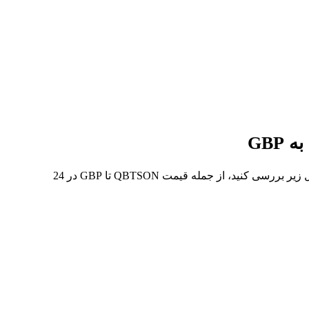
در 7 روز گذشته، بالاترین قیمت از QBTSON تا GBP £16.39 و کمترین آن £12.05 بوده است. می‌توانید داده‌های بیشتری را در جدول زیر بررسی کنید، از جمله قیمت QBTSON تا GBP در 24