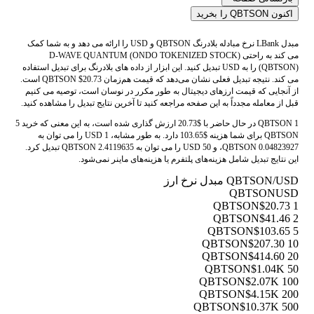
اکنون QBTSON را بخرید
مبدل LBank نرخ مبادله بلادرنگ QBTSON و USD را ارائه می دهد و به شما کمک
می کند به راحتی D-WAVE QUANTUM (ONDO TOKENIZED STOCK)
(QBTSON) را به USD تبدیل کنید. این ابزار از داده های بلادرنگ برای تبدیل استفاده
می کند. نتیجه تبدیل فعلی نشان می‌دهد که قیمت هم‌زمان QBTSON $20.73 است.
از آنجایی که قیمت ارزهای دیجیتال به طور مکرر در نوسان است، توصیه می کنیم
قبل از معامله مجدداً به این صفحه مراجعه کنید تا آخرین نتایج تبدیل را مشاهده کنید.
1 QBTSON در حال حاضر با $20.73 ارزش گذاری شده است، به این معنی که خرید 5
QBTSON برای شما هزینه $103.65 دارد. به طور مشابه، 1 USD را می توان به
0.04823927 QBTSON، و 50 USD را می توان به 2.4119635 QBTSON تبدیل کرد.
این نتایج تبدیل شامل هزینه‌های پلتفرم یا هزینه‌های ماینر نمی‌شود.
QBTSON/USD مبدل نرخ ارز
QBTSON
USD
$20.73
1 QBTSON
$41.46
2 QBTSON
$103.65
5 QBTSON
$207.30
10 QBTSON
$414.60
20 QBTSON
$1.04K
50 QBTSON
$2.07K
100 QBTSON
$4.15K
200 QBTSON
$10.37K
500 QBTSON