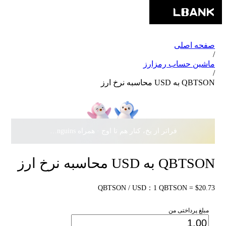
صفحه اصلی
/
ماشین حساب رمزارز
/
QBTSON به USD محاسبه نرخ ارز
فراتر از یخ، کنار هم تا اوج · همراه Pudgy Penguins، سهمی از
QBTSON به USD محاسبه نرخ ارز
QBTSON / USD：1 QBTSON = $20.73
مبلغ پرداختی من