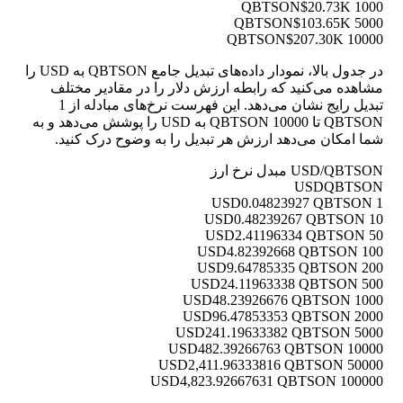
$20.73K
1000 QBTSON
$103.65K
5000 QBTSON
$207.30K
10000 QBTSON
در جدول بالا، نمودار داده‌های تبدیل جامع QBTSON به USD را
مشاهده می‌کنید که رابطه ارزش دلار را در مقادیر مختلف
تبدیل رایج نشان می‌دهد. این فهرست نرخ‌های مبادله از 1
QBTSON تا 10000 QBTSON به USD را پوشش می‌دهد و به
شما امکان می‌دهد ارزش هر تبدیل را به وضوح درک کنید.
USD/QBTSON مبدل نرخ ارز
USD
QBTSON
0.04823927 QBTSON
1 USD
0.48239267 QBTSON
10 USD
2.41196334 QBTSON
50 USD
4.82392668 QBTSON
100 USD
9.64785335 QBTSON
200 USD
24.11963338 QBTSON
500 USD
48.23926676 QBTSON
1000 USD
96.47853353 QBTSON
2000 USD
241.19633382 QBTSON
5000 USD
482.39266763 QBTSON
10000 USD
2,411.96333816 QBTSON
50000 USD
4,823.92667631 QBTSON
100000 USD