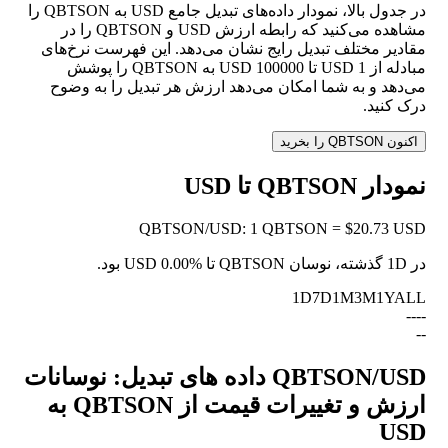
در جدول بالا، نمودار داده‌های تبدیل جامع USD به QBTSON را
مشاهده می‌کنید که رابطه ارزش USD و QBTSON را در
مقادیر مختلف تبدیل رایج نشان می‌دهد. این فهرست نرخ‌های
مبادله از 1 USD تا 100000 USD به QBTSON را پوشش
می‌دهد و به شما امکان می‌دهد ارزش هر تبدیل را به وضوح
درک کنید.
اکنون QBTSON را بخرید
نمودار QBTSON تا USD
QBTSON
/
USD
:
1 QBTSON = $20.73 USD
در 1D گذشته، نوسان QBTSON تا USD
0.00%
بود.
1D
7D
1M
3M
1Y
ALL
--
--
--
QBTSON/USD داده های تبدیل: نوسانات
ارزش و تغییرات قیمت از QBTSON به
USD