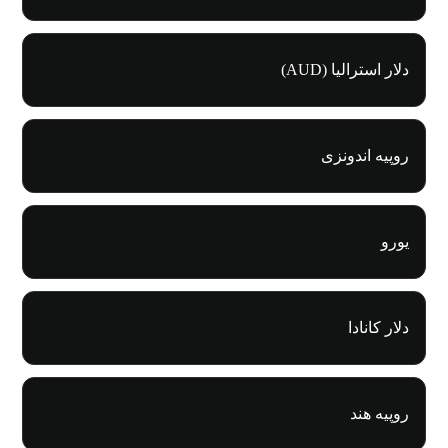
دلار استرالیا (AUD)
روپیه اندونزی
یورو
دلار کانادا
روپیه هند