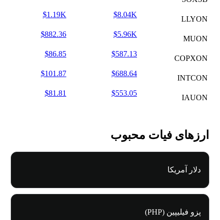
$1.19K
$8.04K
LLYON
$882.36
$5.96K
MUON
$86.85
$587.13
COPXON
$101.87
$688.64
INTCON
$81.81
$553.05
IAUON
ارزهای فیات محبوب
دلار آمریکا
پزو فیلیپین (PHP)