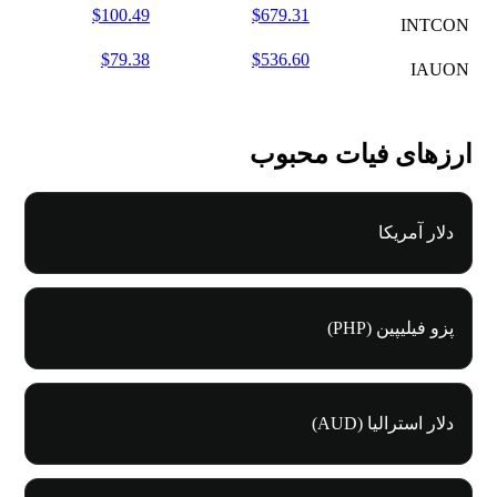
$100.49
$679.31
INTCON
$79.38
$536.60
IAUON
ارزهای فیات محبوب
دلار آمریکا
پزو فیلیپین (PHP)
دلار استرالیا (AUD)