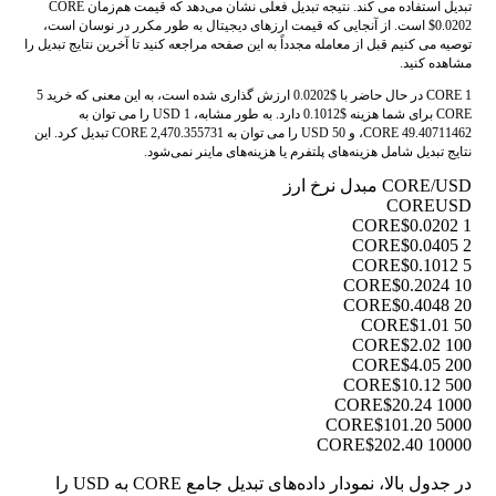
تبدیل استفاده می کند. نتیجه تبدیل فعلی نشان می‌دهد که قیمت هم‌زمان CORE
$0.0202 است. از آنجایی که قیمت ارزهای دیجیتال به طور مکرر در نوسان است،
توصیه می کنیم قبل از معامله مجدداً به این صفحه مراجعه کنید تا آخرین نتایج تبدیل را
مشاهده کنید.
1 CORE در حال حاضر با $0.0202 ارزش گذاری شده است، به این معنی که خرید 5
CORE برای شما هزینه $0.1012 دارد. به طور مشابه، 1 USD را می توان به
49.40711462 CORE، و 50 USD را می توان به 2,470.355731 CORE تبدیل کرد. این
نتایج تبدیل شامل هزینه‌های پلتفرم یا هزینه‌های ماینر نمی‌شود.
CORE/USD مبدل نرخ ارز
CORE
USD
$0.0202
1 CORE
$0.0405
2 CORE
$0.1012
5 CORE
$0.2024
10 CORE
$0.4048
20 CORE
$1.01
50 CORE
$2.02
100 CORE
$4.05
200 CORE
$10.12
500 CORE
$20.24
1000 CORE
$101.20
5000 CORE
$202.40
10000 CORE
در جدول بالا، نمودار داده‌های تبدیل جامع CORE به USD را