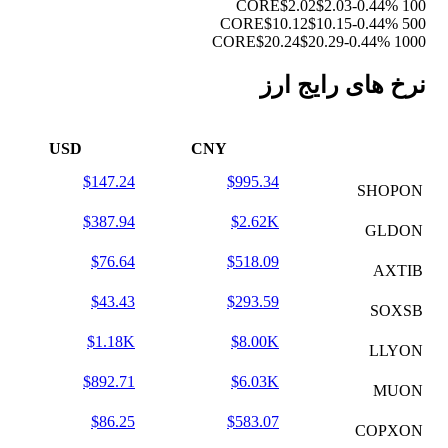
$2.02
$2.03
-0.44%
100 CORE
$10.12
$10.15
-0.44%
500 CORE
$20.24
$20.29
-0.44%
1000 CORE
نرخ های رایج ارز
USD
CNY
$147.24
$995.34
SHOPON
$387.94
$2.62K
GLDON
$76.64
$518.09
AXTIB
$43.43
$293.59
SOXSB
$1.18K
$8.00K
LLYON
$892.71
$6.03K
MUON
$86.25
$583.07
COPXON