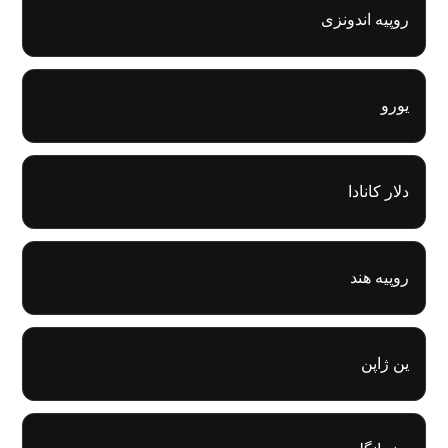
روپیه اندونزی
یورو
دلار کانادا
روپیه هند
ین ژاپن