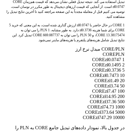
تبدیل استفاده می کند. نتیجه تبدیل فعلی نشان می‌دهد که قیمت هم‌زمان CORE
zł0.0747 است. از آنجایی که قیمت ارزهای دیجیتال به طور مکرر در نوسان است،
توصیه می کنیم قبل از معامله مجدداً به این صفحه مراجعه کنید تا آخرین نتایج تبدیل را
مشاهده کنید.
1 CORE در حال حاضر با zł0.0747 ارزش گذاری شده است، به این معنی که خرید 5
CORE برای شما هزینه zł0.3736 دارد. به طور مشابه، 1 PLN را می توان به
13.38175474 CORE، و 50 PLN را می توان به 669.087737 CORE تبدیل کرد. این
نتایج تبدیل شامل هزینه‌های پلتفرم یا هزینه‌های ماینر نمی‌شود.
CORE/PLN مبدل نرخ ارز
CORE
PLN
zł0.0747
1 CORE
zł0.1495
2 CORE
zł0.3736
5 CORE
zł0.7473
10 CORE
zł1.49
20 CORE
zł3.74
50 CORE
zł7.47
100 CORE
zł14.95
200 CORE
zł37.36
500 CORE
zł74.73
1000 CORE
zł373.64
5000 CORE
zł747.29
10000 CORE
در جدول بالا، نمودار داده‌های تبدیل جامع CORE به PLN را