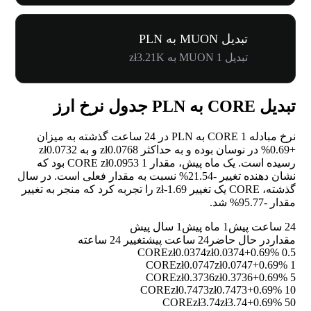
تبدیل MUON به PLN
تبدیل 1 MUON به zł3.21K
تبدیل CORE به PLN جدول نرخ ارز
نرخ مبادله 1 CORE به PLN در 24 ساعت گذشته به میزان
+0.69%
در نوسان بوده و به حداکثر zł0.0768 و به zł0.0732
رسیده است. یک ماه پیش، مقدار 1 CORE zł0.0953 بود که
نشان دهنده تغییر
-21.54%
نسبت به مقدار فعلی است. در سال
گذشته، CORE یک تغییر zł-1.69 را تجربه کرد که منجر به تغییر
مقدار
-95.77%
شد.
24 ساعت پیش
1 ماه پیش
1 سال پیش
مقدار
در حال حاضر
24 ساعت پیش
تغییر 24 ساعته
zł0.0374
zł0.0374
+0.69%
0.5 CORE
zł0.0747
zł0.0747
+0.69%
1 CORE
zł0.3736
zł0.3736
+0.69%
5 CORE
zł0.7473
zł0.7473
+0.69%
10 CORE
zł3.74
zł3.74
+0.69%
50 CORE