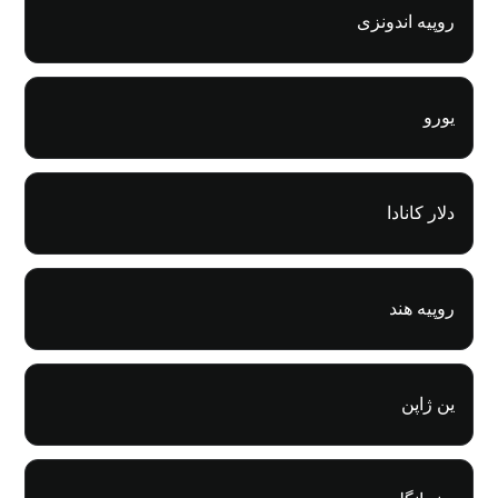
روپیه اندونزی
یورو
دلار کانادا
روپیه هند
ین ژاپن