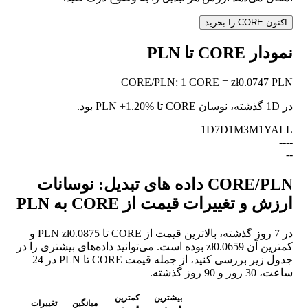
اکنون CORE را بخرید
نمودار CORE تا PLN
CORE
/
PLN
:
1 CORE = zł0.0747 PLN
در 1D گذشته، نوسان CORE تا PLN
+1.20%
بود.
1D
7D
1M
3M
1Y
ALL
--
--
--
CORE/PLN داده های تبدیل: نوسانات
ارزش و تغییرات قیمت از CORE به PLN
در 7 روز گذشته، بالاترین قیمت از CORE تا PLN zł0.0875 و
کمترین آن zł0.0659 بوده است. می‌توانید داده‌های بیشتری را در
جدول زیر بررسی کنید، از جمله قیمت CORE تا PLN در 24
ساعت، 30 روز و 90 روز گذشته.
بیشترین
کمترین
میانگین
تغییرات