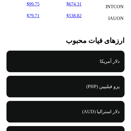
$99.75
$674.31
INTCON
$79.71
$538.82
IAUON
ارزهای فیات محبوب
دلار آمریکا
پزو فیلیپین (PHP)
دلار استرالیا (AUD)