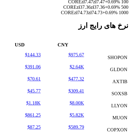
zł7.47
zł7.47
+0.69%
100 CORE
zł37.36
zł37.36
+0.69%
500 CORE
zł74.73
zł74.73
+0.69%
1000 CORE
نرخ های رایج ارز
USD
CNY
$144.33
$975.67
SHOPON
$391.06
$2.64K
GLDON
$70.61
$477.32
AXTIB
$45.77
$309.41
SOXSB
$1.18K
$8.00K
LLYON
$861.25
$5.82K
MUON
$87.25
$589.79
COPXON