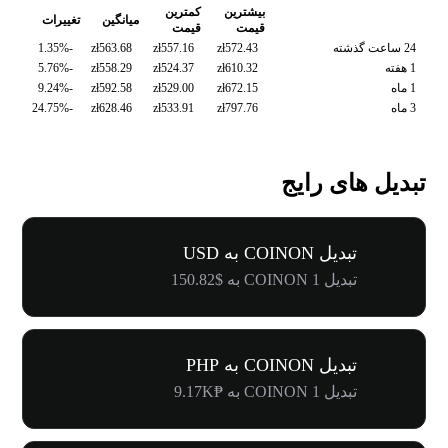
بیشترین
کمترین
میانگین
تغییرات
قیمت
قیمت
24 ساعت گذشته
zł572.43
zł557.16
zł563.68
-1.35%
1 هفته
zł610.32
zł524.37
zł558.29
-5.76%
1 ماه
zł672.15
zł529.00
zł592.58
-9.24%
3 ماه
zł797.76
zł533.91
zł628.46
-24.75%
تبدیل های رایج
تبدیل COINON به USD
تبدیل 1 COINON به $150.82
تبدیل COINON به PHP
تبدیل 1 COINON به ₱9.17K