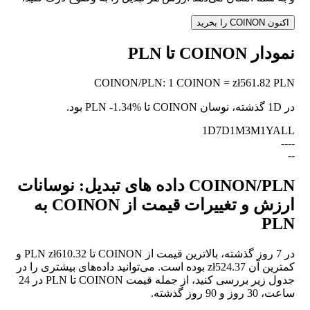
اکنون COINON را بخرید
نمودار COINON تا PLN
COINON
/
PLN
:
1 COINON = zł561.82 PLN
در 1D گذشته، نوسان COINON تا PLN
-1.34%
بود.
1D
7D
1M
3M
1Y
ALL
--
--
--
COINON/PLN داده های تبدیل: نوسانات
ارزش و تغییرات قیمت از COINON به
PLN
در 7 روز گذشته، بالاترین قیمت از COINON تا PLN zł610.32 و
کمترین آن zł524.37 بوده است. می‌توانید داده‌های بیشتری را در
جدول زیر بررسی کنید، از جمله قیمت COINON تا PLN در 24
ساعت، 30 روز و 90 روز گذشته.