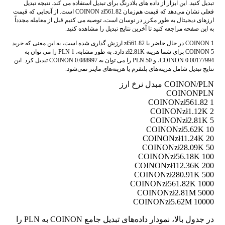
تبدیل کنید. این ابزار از داده های بلادرنگ برای تبدیل استفاده می کند. نتیجه تبدیل
فعلی نشان می‌دهد که قیمت هم‌زمان COINON zł561.82 است. از آنجایی که قیمت
ارزهای دیجیتال به طور مکرر در نوسان است، توصیه می کنیم قبل از معامله مجدداً
به این صفحه مراجعه کنید تا آخرین نتایج تبدیل را مشاهده کنید.
1 COINON در حال حاضر با zł561.82 ارزش گذاری شده است، به این معنی که خرید
5 COINON برای شما هزینه zł2.81K دارد. به طور مشابه، 1 PLN را می توان به
0.00177994 COINON، و 50 PLN را می توان به 0.088997 COINON تبدیل کرد. این
نتایج تبدیل شامل هزینه‌های پلتفرم یا هزینه‌های ماینر نمی‌شود.
COINON/PLN مبدل نرخ ارز
COINON
PLN
zł561.82
1 COINON
zł1.12K
2 COINON
zł2.81K
5 COINON
zł5.62K
10 COINON
zł11.24K
20 COINON
zł28.09K
50 COINON
zł56.18K
100 COINON
zł112.36K
200 COINON
zł280.91K
500 COINON
zł561.82K
1000 COINON
zł2.81M
5000 COINON
zł5.62M
10000 COINON
در جدول بالا، نمودار داده‌های تبدیل جامع COINON به PLN را