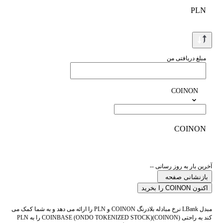
PLN
مبلغ دریافتی من
COINON
COINON
آخرین بار به روز رسانی --
بازنشانی صفحه
اکنون COINON را بخرید
مبدل LBank نرخ مبادله بلادرنگ COINON و PLN را ارائه می دهد و به شما کمک می
کند به راحتی COINBASE (ONDO TOKENIZED STOCK)(COINON) را به PLN