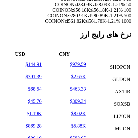
zł28.09K
zł28.09K
-1.21%
50 COINON
zł56.18K
zł56.18K
-1.21%
100 COINON
zł280.91K
zł280.89K
-1.21%
500 COINON
zł561.82K
zł561.78K
-1.21%
1000 COINON
نرخ های رایج ارز
USD
CNY
$144.91
$979.59
SHOPON
$391.39
$2.65K
GLDON
$68.54
$463.33
AXTIB
$45.76
$309.34
SOXSB
$1.19K
$8.02K
LLYON
$869.28
$5.88K
MUON