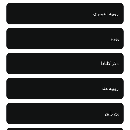
روپیه اندونزی
یورو
دلار کانادا
روپیه هند
ین ژاپن