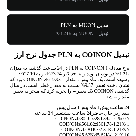
تبدیل MUON به PLN
تبدیل 1 MUON به zł3.24K
تبدیل COINON به PLN جدول نرخ ارز
نرخ مبادله 1 COINON به PLN در 24 ساعت گذشته به میزان
-1.21%
در نوسان بوده و به حداکثر zł573.74 و به zł557.16
رسیده است. یک ماه پیش، مقدار 1 COINON zł619.93 بود که
نشان دهنده تغییر
-9.37%
نسبت به مقدار فعلی است. در سال
گذشته، COINON یک تغییر
--
را تجربه کرد که منجر به تغییر
مقدار
--
شد.
24 ساعت پیش
1 ماه پیش
1 سال پیش
مقدار
در حال حاضر
24 ساعت پیش
تغییر 24 ساعته
zł280.91
zł280.89
-1.21%
0.5 COINON
zł561.82
zł561.78
-1.21%
1 COINON
zł2.81K
zł2.81K
-1.21%
5 COINON
zł5.62K
zł5.62K
-1.21%
10 COINON