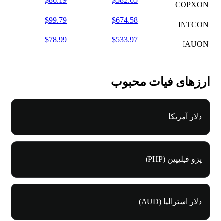
$86.19
$582.65
COPXON
$99.79
$674.58
INTCON
$78.99
$533.97
IAUON
ارزهای فیات محبوب
دلار آمریکا
پزو فیلیپین (PHP)
دلار استرالیا (AUD)