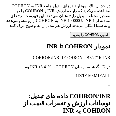
در جدول بالا، نمودار داده‌های تبدیل جامع INR به COHRON را
مشاهده می‌کنید که رابطه ارزش INR و COHRON را در
مقادیر مختلف تبدیل رایج نشان می‌دهد. این فهرست نرخ‌های
مبادله از 1 INR تا 100000 INR به COHRON را پوشش می‌دهد
و به شما امکان می‌دهد ارزش هر تبدیل را به وضوح درک کنید.
اکنون COHRON را بخرید
نمودار COHRON تا INR
COHRON
/
INR
:
1 COHRON = ₹35.71K INR
در 1D گذشته، نوسان COHRON تا INR
+8.41%
بود.
1D
7D
1M
3M
1Y
ALL
--
--
--
COHRON/INR داده های تبدیل:
نوسانات ارزش و تغییرات قیمت از
COHRON به INR