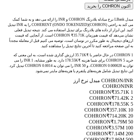
اکنون COHRON را بخرید
مبدل LBank نرخ مبادله بلادرنگ COHRON و INR را ارائه می دهد و به شما کمک
می کند به راحتی COHERENT (ONDO TOKENIZED)(COHRON) را به INR تبدیل
کنید. این ابزار از داده های بلادرنگ برای تبدیل استفاده می کند. نتیجه تبدیل فعلی
نشان می‌دهد که قیمت هم‌زمان COHRON ₹35.71K است. از آنجایی که قیمت
ارزهای دیجیتال به طور مکرر در نوسان است، توصیه می کنیم قبل از معامله مجدداً
به این صفحه مراجعه کنید تا آخرین نتایج تبدیل را مشاهده کنید.
1 COHRON در حال حاضر با ₹35.71K ارزش گذاری شده است، به این معنی که
خرید 5 COHRON برای شما هزینه ₹178.55K دارد. به طور مشابه، 1 INR را می
توان به 0.000028 COHRON، و 50 INR را می توان به 0.0014 COHRON تبدیل کرد.
این نتایج تبدیل شامل هزینه‌های پلتفرم یا هزینه‌های ماینر نمی‌شود.
COHRON/INR مبدل نرخ ارز
COHRON
INR
₹35.71K
1 COHRON
₹71.42K
2 COHRON
₹178.55K
5 COHRON
₹357.10K
10 COHRON
₹714.20K
20 COHRON
₹1.79M
50 COHRON
₹3.57M
100 COHRON
₹7.14M
200 COHRON
₹17.86M
500 COHRON