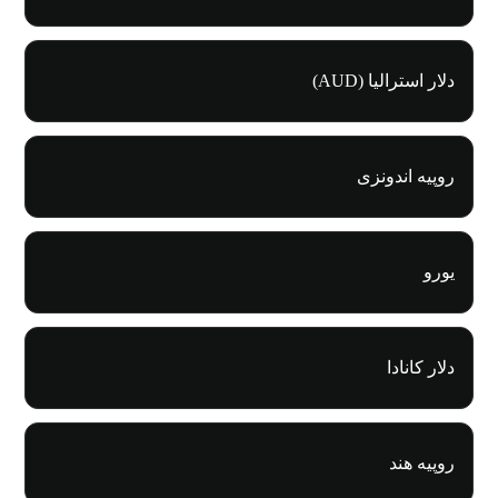
دلار استرالیا (AUD)
روپیه اندونزی
یورو
دلار کانادا
روپیه هند