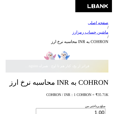
صفحه اصلی
/
ماشین حساب رمزارز
/
COHRON به INR محاسبه نرخ ارز
فراتر از یخ، کنار هم تا اوج · همراه Pudgy Penguins، سهمی از
COHRON به INR محاسبه نرخ ارز
COHRON / INR：1 COHRON = ₹35.71K
مبلغ پرداختی من