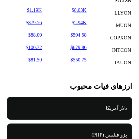
SOXSB
$1.19K
$8.03K
LLYON
$879.56
$5.94K
MUON
$88.09
$594.58
COPXON
$100.72
$679.86
INTCON
$81.59
$550.75
IAUON
ارزهای فیات محبوب
دلار آمریکا
پزو فیلیپین (PHP)