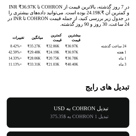
در 7 روز گذشته، بالاترین قیمت از COHRON تا INR ₹36.97K
و کمترین آن ₹24.19K بوده است. می‌توانید داده‌های بیشتری را
در جدول زیر بررسی کنید، از جمله قیمت COHRON تا INR در
24 ساعت، 30 روز و 90 روز گذشته.
بیشترین
کمترین
میانگین
تغییرات
قیمت
قیمت
24 ساعت گذشته
₹36.97K
₹32.86K
₹35.27K
+8.42%
1 هفته
₹36.97K
₹24.19K
₹29.48K
+42.59%
1 ماه
₹36.78K
₹20.75K
₹28.06K
+14.33%
3 ماه
₹40.40K
₹21.03K
₹33.31K
+11.13%
تبدیل های رایج
تبدیل COHRON به USD
تبدیل 1 COHRON به $375.35