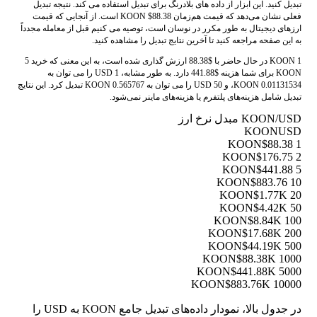
تبدیل کنید. این ابزار از داده های بلادرنگ برای تبدیل استفاده می کند. نتیجه تبدیل
فعلی نشان می‌دهد که قیمت هم‌زمان KOON $88.38 است. از آنجایی که قیمت
ارزهای دیجیتال به طور مکرر در نوسان است، توصیه می کنیم قبل از معامله مجدداً
به این صفحه مراجعه کنید تا آخرین نتایج تبدیل را مشاهده کنید.
1 KOON در حال حاضر با $88.38 ارزش گذاری شده است، به این معنی که خرید 5
KOON برای شما هزینه $441.88 دارد. به طور مشابه، 1 USD را می توان به
0.01131534 KOON، و 50 USD را می توان به 0.565767 KOON تبدیل کرد. این نتایج
تبدیل شامل هزینه‌های پلتفرم یا هزینه‌های ماینر نمی‌شود.
KOON/USD مبدل نرخ ارز
KOON
USD
$88.38
1 KOON
$176.75
2 KOON
$441.88
5 KOON
$883.76
10 KOON
$1.77K
20 KOON
$4.42K
50 KOON
$8.84K
100 KOON
$17.68K
200 KOON
$44.19K
500 KOON
$88.38K
1000 KOON
$441.88K
5000 KOON
$883.76K
10000 KOON
در جدول بالا، نمودار داده‌های تبدیل جامع KOON به USD را