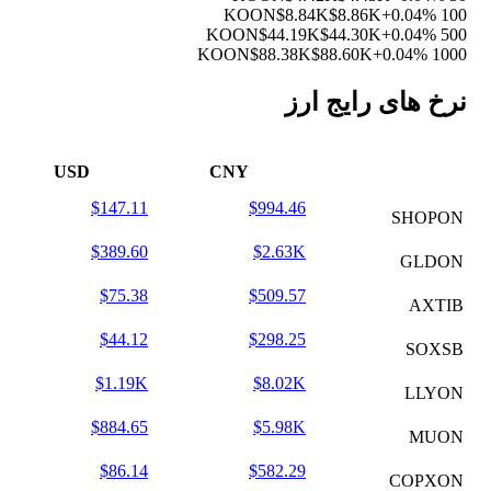
$8.84K
$8.86K
+0.04%
100 KOON
$44.19K
$44.30K
+0.04%
500 KOON
$88.38K
$88.60K
+0.04%
1000 KOON
نرخ های رایج ارز
USD
CNY
$147.11
$994.46
SHOPON
$389.60
$2.63K
GLDON
$75.38
$509.57
AXTIB
$44.12
$298.25
SOXSB
$1.19K
$8.02K
LLYON
$884.65
$5.98K
MUON
$86.14
$582.29
COPXON