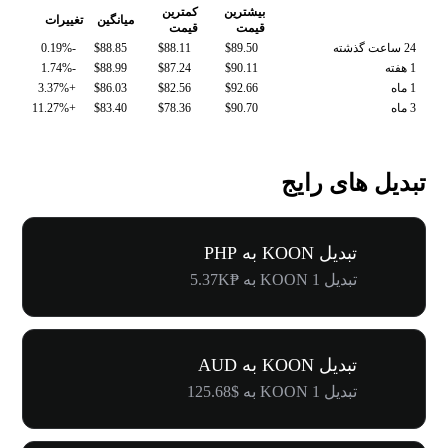
بیشترین
کمترین
میانگین
تغییرات
قیمت
قیمت
24 ساعت گذشته
$89.50
$88.11
$88.85
-0.19%
1 هفته
$90.11
$87.24
$88.99
-1.74%
1 ماه
$92.66
$82.56
$86.03
+3.37%
3 ماه
$90.70
$78.36
$83.40
+11.27%
تبدیل های رایج
تبدیل KOON به PHP
تبدیل 1 KOON به ₱5.37K
تبدیل KOON به AUD
تبدیل 1 KOON به $125.68