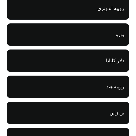
روپیه اندونزی
یورو
دلار کانادا
روپیه هند
ین ژاپن