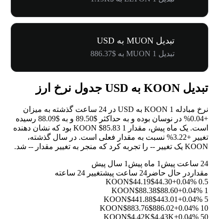
تبدیل MUON به USD
تبدیل 1 MUON به $886.37
تبدیل KOON به USD جدول نرخ ارز
نرخ مبادله 1 KOON به USD در 24 ساعت گذشته به میزان
+0.04%
در نوسان بوده و به حداکثر $89.50 و به $88.09 رسیده
است. یک ماه پیش، مقدار 1 KOON $85.83 بود که نشان دهنده
تغییر
+3.22%
نسبت به مقدار فعلی است. در سال گذشته،
KOON یک تغییر
--
را تجربه کرد که منجر به تغییر مقدار
--
شد.
24 ساعت پیش
1 ماه پیش
1 سال پیش
مقدار
در حال حاضر
24 ساعت پیش
تغییر 24 ساعته
$44.19
$44.30
+0.04%
0.5 KOON
$88.38
$88.60
+0.04%
1 KOON
$441.88
$443.01
+0.04%
5 KOON
$883.76
$886.02
+0.04%
10 KOON
$4.42K
$4.43K
+0.04%
50 KOON