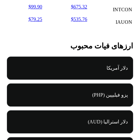
$99.90
$675.32
INTCON
$79.25
$535.76
IAUON
ارزهای فیات محبوب
دلار آمریکا
پزو فیلیپین (PHP)
دلار استرالیا (AUD)