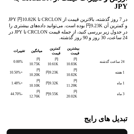
JPY
در 7 روز گذشته، بالاترین قیمت از CRCLON تا JPY 円10.82K
و کمترین آن 円9.23K بوده است. می‌توانید داده‌های بیشتری را
در جدول زیر بررسی کنید، از جمله قیمت CRCLON تا JPY در
24 ساعت، 30 روز و 90 روز گذشته.
بیشترین
کمترین
میانگین
تغییرات
قیمت
قیمت
円
円
円
24 ساعت گذشته
0.00%
10.75K
10.61K
10.83K
円
円
1 هفته
円9.23K
+10.50%
10.20K
10.82K
円
円
1 ماه
円9.32K
+1.48%
10.10K
11.29K
円
円
3 ماه
円9.55K
-44.70%
12.76K
20.02K
تبدیل های رایج