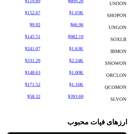
$119.89
$809.26
USOON
$152.67
$1.03K
SHOPON
$9.92
$66.96
UNGON
$145.51
$982.19
SOXLB
$241.07
$1.63K
IBMON
$331.29
$2.24K
SNOWON
$148.63
$1.00K
ORCLON
$171.52
$1.16K
QCOMON
$58.32
$393.69
SLVON
ارزهای فیات محبوب