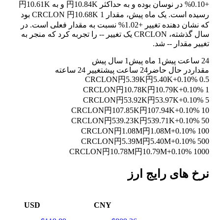
+0.10%
در نوسان بوده و به حداکثر 円10.84K و به 円10.61K
رسیده است. یک ماه پیش، مقدار 1 CRCLON 円10.68K بود
که نشان دهنده تغییر
+1.02%
نسبت به مقدار فعلی است. در
سال گذشته، CRCLON یک تغییر
--
را تجربه کرد که منجر به
تغییر مقدار
--
شد.
24 ساعت پیش
1 ماه پیش
1 سال پیش
مقدار
در حال حاضر
24 ساعت پیش
تغییر 24 ساعته
円5.39K
円5.40K
+0.10%
0.5 CRCLON
円10.78K
円10.79K
+0.10%
1 CRCLON
円53.92K
円53.97K
+0.10%
5 CRCLON
円107.85K
円107.94K
+0.10%
10 CRCLON
円539.23K
円539.71K
+0.10%
50 CRCLON
円1.08M
円1.08M
+0.10%
100 CRCLON
円5.39M
円5.40M
+0.10%
500 CRCLON
円10.78M
円10.79M
+0.10%
1000 CRCLON
نرخ های رایج ارز
USD
CNY