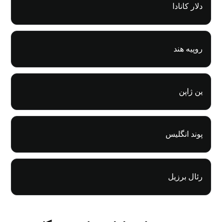
دلار کانادا
روپیه هند
ین ژاپن
پوند انگلیس
رئال برزیل