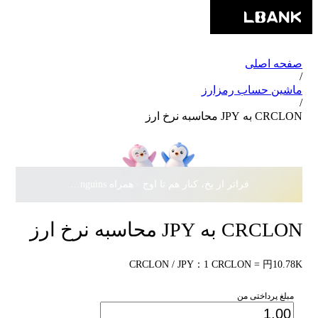
صفحه اصلی
/
ماشین حساب رمزارز
/
CRCLON به JPY محاسبه نرخ ارز
فراتر از یخ، کنار هم تا اوج · همراه Pudgy Penguins، سهمی از
CRCLON به JPY محاسبه نرخ ارز
CRCLON / JPY：1 CRCLON = 円10.78K
مبلغ پرداختی من