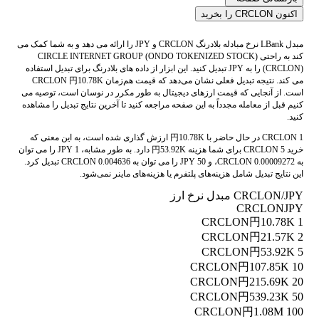
اکنون CRCLON را بخرید
مبدل LBank نرخ مبادله بلادرنگ CRCLON و JPY را ارائه می دهد و به شما کمک می
کند به راحتی CIRCLE INTERNET GROUP (ONDO TOKENIZED STOCK)
(CRCLON) را به JPY تبدیل کنید. این ابزار از داده های بلادرنگ برای تبدیل استفاده
می کند. نتیجه تبدیل فعلی نشان می‌دهد که قیمت هم‌زمان CRCLON 円10.78K
است. از آنجایی که قیمت ارزهای دیجیتال به طور مکرر در نوسان است، توصیه می
کنیم قبل از معامله مجدداً به این صفحه مراجعه کنید تا آخرین نتایج تبدیل را مشاهده
کنید.
1 CRCLON در حال حاضر با 円10.78K ارزش گذاری شده است، به این معنی که
خرید 5 CRCLON برای شما هزینه 円53.92K دارد. به طور مشابه، 1 JPY را می توان
به 0.00009272 CRCLON، و 50 JPY را می توان به 0.004636 CRCLON تبدیل کرد.
این نتایج تبدیل شامل هزینه‌های پلتفرم یا هزینه‌های ماینر نمی‌شود.
CRCLON/JPY مبدل نرخ ارز
CRCLON
JPY
円10.78K
1 CRCLON
円21.57K
2 CRCLON
円53.92K
5 CRCLON
円107.85K
10 CRCLON
円215.69K
20 CRCLON
円539.23K
50 CRCLON
円1.08M
100 CRCLON