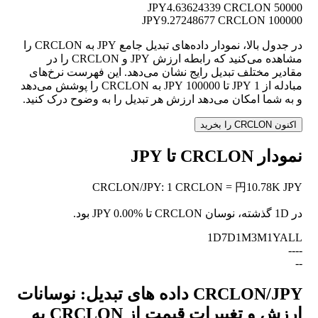
4.63624339 CRCLON
50000 JPY
9.27248677 CRCLON
100000 JPY
در جدول بالا، نمودار داده‌های تبدیل جامع JPY به CRCLON را
مشاهده می‌کنید که رابطه ارزش JPY و CRCLON را در
مقادیر مختلف تبدیل رایج نشان می‌دهد. این فهرست نرخ‌های
مبادله از 1 JPY تا 100000 JPY به CRCLON را پوشش می‌دهد
و به شما امکان می‌دهد ارزش هر تبدیل را به وضوح درک کنید.
اکنون CRCLON را بخرید
نمودار CRCLON تا JPY
CRCLON
/
JPY
:
1 CRCLON = 円10.78K JPY
در 1D گذشته، نوسان CRCLON تا JPY
0.00%
بود.
1D
7D
1M
3M
1Y
ALL
--
--
--
CRCLON/JPY داده های تبدیل: نوسانات
ارزش و تغییرات قیمت از CRCLON به