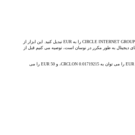
مبدل LBank نرخ مبادله بلادرنگ CRCLON و EUR را ارائه می دهد و به شما کمک می کند به راحتی CIRCLE INTERNET GROUP (ONDO TOKENIZED STOCK)(CRCLON) را به EUR تبدیل کنید. این ابزار از
نشان می‌دهد که قیمت هم‌زمان CRCLON €58.17 است. از آنجایی که قیمت ارزهای دیجیتال به طور مکرر در نوسان است، توصیه می کنیم قبل از
1 CRCLON در حال حاضر با €58.17 ارزش گذاری شده است، به این معنی که خرید 5 CRCLON برای شما هزینه €290.83 دارد. به طور مشابه، 1 EUR را می توان به 0.01719215 CRCLON، و 50 EUR را می