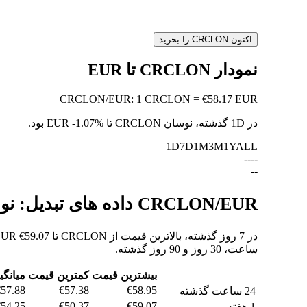
اکنون CRCLON را بخرید
نمودار CRCLON تا EUR
CRCLON
/
EUR
:
1 CRCLON = €58.17 EUR
در 1D گذشته، نوسان CRCLON تا EUR
-1.07%
بود.
1D
7D
1M
3M
1Y
ALL
--
--
--
CRCLON/EUR داده های تبدیل: نوسانات ارزش و تغییرات قیمت از CRCLON به EUR
ساعت، 30 روز و 90 روز گذشته.
بیشترین قیمت
کمترین قیمت
میانگی
€57.88
€57.38
€58.95
24 ساعت گذشته
€54.25
€50.37
€59.07
1 هفته