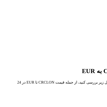
در 7 روز گذشته، بالاترین قیمت از CRCLON تا EUR €59.07 و کمترین آن €50.37 بوده است. می‌توانید داده‌های بیشتری را در جدول زیر بررسی کنید، از جمله قیمت CRCLON تا EUR در 24