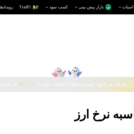
اسپات
بازار پیش بینی
کسب سود
TradFi
رویدادها
 یخ، کنار هم تا اوج · همراه Pudgy Penguins، سهمی از
۵۰۰٬۰۰۰
دلار جایزه 