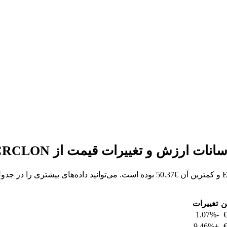
ن
تغییرات
-1.07%
+9.46%