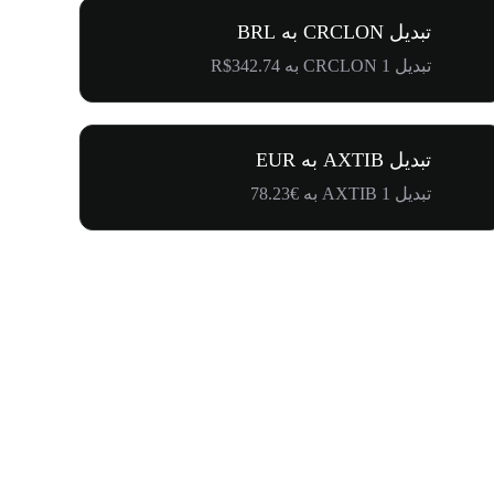
تبدیل CRCLON به BRL
تبدیل 1 CRCLON به R$342.74
تبدیل AXTIB به EUR
تبدیل 1 AXTIB به €78.23
۵۰۰٬۰۰۰ دلار جایزه برای کامیونیتی پنگوئن‌ها