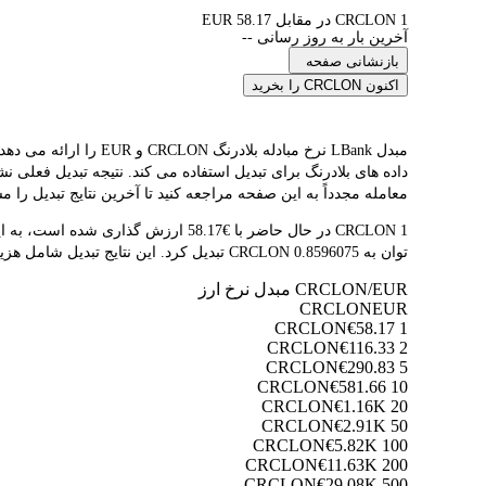
1 CRCLON در مقابل 58.17 EUR
آخرین بار به روز رسانی --
بازنشانی صفحه
اکنون CRCLON را بخرید
معامله مجدداً به این صفحه مراجعه کنید تا آخرین نتایج تبدیل را مش
توان به 0.8596075 CRCLON تبدیل کرد. این نتایج تبدیل شامل هزینه‌های پلتفرم یا هزینه‌های ماینر نمی‌شود.
CRCLON/EUR مبدل نرخ ارز
CRCLON
EUR
€58.17
1 CRCLON
€116.33
2 CRCLON
€290.83
5 CRCLON
€581.66
10 CRCLON
€1.16K
20 CRCLON
€2.91K
50 CRCLON
€5.82K
100 CRCLON
€11.63K
200 CRCLON
€29.08K
500 CRCLON