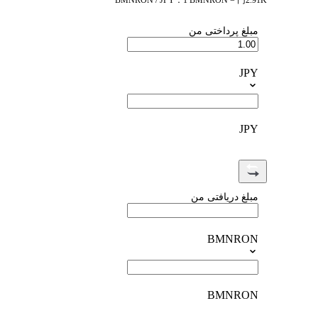
BMNRON / JPY：1 BMNRON = 円2.91K
مبلغ پرداختی من
JPY
JPY
مبلغ دریافتی من
BMNRON
BMNRON