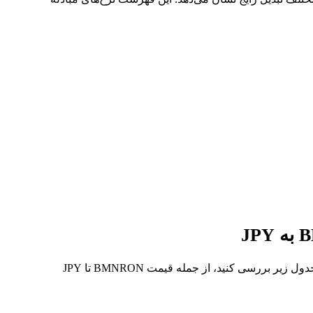
در 7 روز گذشته، بالاترین قیمت از BMNRON تا JPY 円3.00K و کمترین آن 円2.63K بوده است. می‌توانید داده‌های بیشتری را در جدول زیر بررسی کنید، از جمله قیمت BMNRON تا JPY