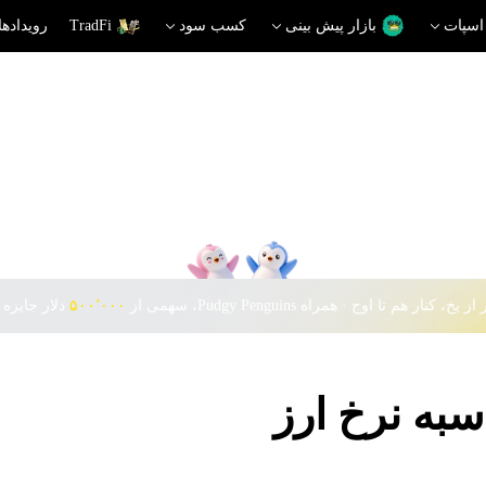
اسپات
بازار پیش بینی
کسب سود
TradFi
رویدادها
 یخ، کنار هم تا اوج · همراه Pudgy Penguins، سهمی از
۵۰۰٬۰۰۰
دلار جایزه 