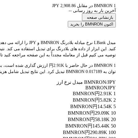
1 BMNRON در مقابل 2,908.86 JPY
آخرین بار به روز رسانی --
بازنشانی صفحه
اکنون BMNRON را بخرید
توصیه می کنیم قبل از معامله مجدداً به این صفحه مراجعه کنید تا آ
توان به 0.017189 BMNRON تبدیل کرد. این نتایج تبدیل شامل هزینه‌های پلتفرم یا هزینه‌های ماینر نمی‌شود.
BMNRON/JPY مبدل نرخ ارز
BMNRON
JPY
円2.91K
1 BMNRON
円5.82K
2 BMNRON
円14.54K
5 BMNRON
円29.09K
10 BMNRON
円58.18K
20 BMNRON
円145.44K
50 BMNRON
円290.89K
100 BMNRON