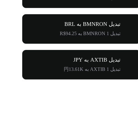
تبدیل BMNRON به BRL
تبدیل 1 BMNRON به R$94.25
تبدیل AXTIB به JPY
تبدیل 1 AXTIB به 円13.61K
۵۰۰٬۰۰۰ دلار جایزه برای کامیونیتی پنگوئن‌ها