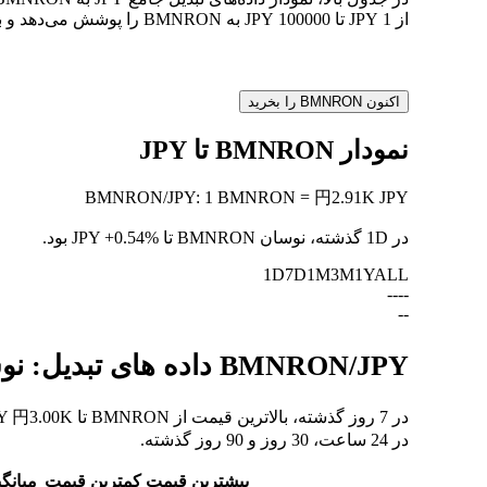
از 1 JPY تا 100000 JPY به BMNRON را پوشش می‌دهد و به شما امکان می‌دهد ارزش هر تبدیل را به وضوح درک کنید.
اکنون BMNRON را بخرید
نمودار BMNRON تا JPY
BMNRON
/
JPY
:
1 BMNRON = 円2.91K JPY
در 1D گذشته، نوسان BMNRON تا JPY
+0.54%
بود.
1D
7D
1M
3M
1Y
ALL
--
--
--
BMNRON/JPY داده های تبدیل: نوسانات ارزش و تغییرات قیمت از BMNRON به JPY
در 24 ساعت، 30 روز و 90 روز گذشته.
بیشترین قیمت
کمترین قیمت
میانگ