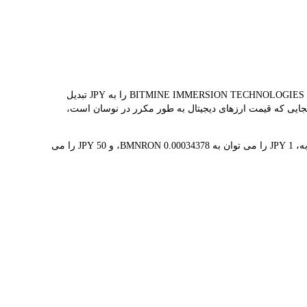
مبدل LBank نرخ مبادله بلادرنگ BMNRON و JPY را ارائه می دهد و به شما کمک می کند به راحتی BITMINE IMMERSION TECHNOLOGIES (ONDO TOKENIZED STOCK)(BMNRON) را به JPY تبدیل
لادرنگ برای تبدیل استفاده می کند. نتیجه تبدیل فعلی نشان می‌دهد که قیمت هم‌زمان BMNRON 円2.91K است. از آنجایی که قیمت ارزهای دیجیتال به طور مکرر در نوسان است،
1 BMNRON در حال حاضر با 円2.91K ارزش گذاری شده است، به این معنی که خرید 5 BMNRON برای شما هزینه 円14.54K دارد. به طور مشابه، 1 JPY را می توان به 0.00034378 BMNRON، و 50 JPY را می