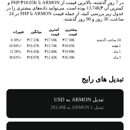
در 7 روز گذشته، بالاترین قیمت از ARMON تا PHP ₱18.05K و
کمترین آن ₱13.74K بوده است. می‌توانید داده‌های بیشتری را در
جدول زیر بررسی کنید، از جمله قیمت ARMON تا PHP در 24
ساعت، 30 روز و 90 روز گذشته.
بیشترین
کمترین
میانگین
تغییرات
قیمت
قیمت
24 ساعت گذشته
₱17.30K
₱17.16K
₱17.23K
+0.18%
1 هفته
₱18.05K
₱13.74K
₱16.47K
+16.94%
1 ماه
₱19.99K
₱12.60K
₱16.45K
-12.58%
3 ماه
₱26.59K
₱12.42K
₱18.97K
+38.63%
تبدیل های رایج
تبدیل ARMON به USD
تبدیل 1 ARMON به $283.49