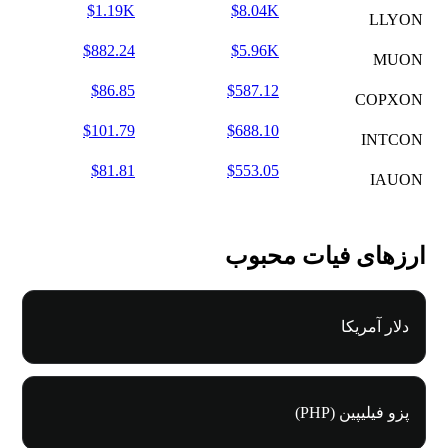
$1.19K
$8.04K
LLYON
$882.24
$5.96K
MUON
$86.85
$587.12
COPXON
$101.79
$688.10
INTCON
$81.81
$553.05
IAUON
ارزهای فیات محبوب
دلار آمریکا
پزو فیلیپین (PHP)