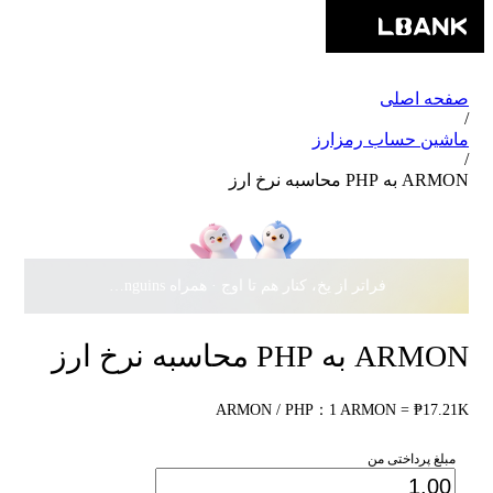
صفحه اصلی
/
ماشین حساب رمزارز
/
ARMON به PHP محاسبه نرخ ارز
فراتر از یخ، کنار هم تا اوج · همراه Pudgy Penguins، سهمی از
ARMON به PHP محاسبه نرخ ارز
ARMON / PHP：1 ARMON = ₱17.21K
مبلغ پرداختی من