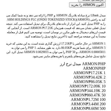
اکنون ARMON را بخرید
مبدل LBank نرخ مبادله بلادرنگ ARMON و PHP را ارائه می دهد و به شما کمک می
کند به راحتی ARM HOLDINGS PLC (ONDO TOKENIZED STOCK)(ARMON)
را به PHP تبدیل کنید. این ابزار از داده های بلادرنگ برای تبدیل استفاده می کند. نتیجه
تبدیل فعلی نشان می‌دهد که قیمت هم‌زمان ARMON ₱17.21K است. از آنجایی که
قیمت ارزهای دیجیتال به طور مکرر در نوسان است، توصیه می کنیم قبل از معامله
مجدداً به این صفحه مراجعه کنید تا آخرین نتایج تبدیل را مشاهده کنید.
1 ARMON در حال حاضر با ₱17.21K ارزش گذاری شده است، به این معنی که خرید
5 ARMON برای شما هزینه ₱86.05K دارد. به طور مشابه، 1 PHP را می توان به
0.00005811 ARMON، و 50 PHP را می توان به 0.0029055 ARMON تبدیل کرد. این
نتایج تبدیل شامل هزینه‌های پلتفرم یا هزینه‌های ماینر نمی‌شود.
ARMON/PHP مبدل نرخ ارز
ARMON
PHP
₱17.21K
1 ARMON
₱34.42K
2 ARMON
₱86.05K
5 ARMON
₱172.09K
10 ARMON
₱344.19K
20 ARMON
₱860.47K
50 ARMON
₱1.72M
100 ARMON
₱3.44M
200 ARMON
₱8.60M
500 ARMON