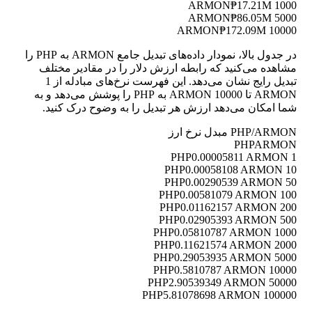
₱17.21M
1000 ARMON
₱86.05M
5000 ARMON
₱172.09M
10000 ARMON
در جدول بالا، نمودار داده‌های تبدیل جامع ARMON به PHP را
مشاهده می‌کنید که رابطه ارزش دلار را در مقادیر مختلف
تبدیل رایج نشان می‌دهد. این فهرست نرخ‌های مبادله از 1
ARMON تا 10000 ARMON به PHP را پوشش می‌دهد و به
شما امکان می‌دهد ارزش هر تبدیل را به وضوح درک کنید.
PHP/ARMON مبدل نرخ ارز
PHP
ARMON
0.00005811 ARMON
1 PHP
0.00058108 ARMON
10 PHP
0.00290539 ARMON
50 PHP
0.00581079 ARMON
100 PHP
0.01162157 ARMON
200 PHP
0.02905393 ARMON
500 PHP
0.05810787 ARMON
1000 PHP
0.11621574 ARMON
2000 PHP
0.29053935 ARMON
5000 PHP
0.5810787 ARMON
10000 PHP
2.90539349 ARMON
50000 PHP
5.81078698 ARMON
100000 PHP