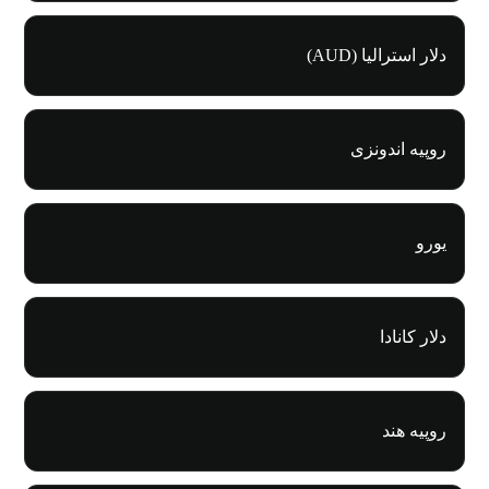
دلار استرالیا (AUD)
روپیه اندونزی
یورو
دلار کانادا
روپیه هند