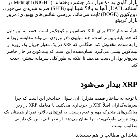
بازار گاوی به ۸۰ هزار دلار چشم دوخته‌اند. Midnight (NIGHT) در
آستانه ATL: از آنجا به بالا؟ شیبا اینو (SHIB) ضربه شدیدی می‌خورد،
دوج‌کوین (DOGE) ثابت می‌ماند، بررسی شانس‌های بهبودی: مرور
بازار کریپتو
ثانیاً، ساختار ETF برای XRP حساس‌تر و کوچک‌تر است. فقط به این دلیل
که خط پایه پایین‌تر است، چند میلیون دلار ورودی می‌تواند مقایسه روزانه
را به شدت مخدوش کند. هنگامی که XRP در یک معیار جریان یک روزه از
بیت‌کوین پیشی می‌گیرد، نشان‌دهنده این است که بیت‌کوین در حال حاضر
سریع‌تر پول از دست می‌دهد تا اینکه به طور کلی سرمایه بیشتری جذب
کند.
XRP بیدار می‌شود
با توجه به ساختار قیمت متزلزل آن، سوال جذاب‌تر این است که چرا
سرمایه‌گذاران اصلاً XRP را خریداری می‌کنند. با معامله XRP در زیر
میانگین‌های متحرک مهم و عدم رسیدن به اوج‌های بالاتر، نمودار همچنان یک
روند نزولی طولانی‌مدت را نشان می‌دهد. از نظر فنی، این یک دارایی
مطلوب نیست.
شاید این مطالب را هم بپسندید